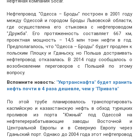
нефтяная компания Socar.
Нефтепровод "Одесса – Броды" построен в 2001 году
между Одессой и городом Броды Львовской области,
где осуществлена его стыковка с нефтепроводом
"Дружба". Его протяженность составляет 667 км,
проектная мощность – 14,5 млн тонн нефти в год.
Предполагалось, что "Одесса – Броды" будет продлен к
польским Плоцку и Гданьску, но Польша достраивать
нефтепровод отказалась. В 2014 году сообщалось о
возобновлении переговоров с Польшей по этому
вопросу.
Вспомните новость:
"Укртранснафта" будет хранить
нефть почти в 4 раза дешевле, чем у "Привата"
По этой трубе планировалось транспортировать
каспийскую и казахстанскую нефть в обход турецких
проливов из порта "Южный" под Одессой на
нефтеперерабатывающие заводы Восточной и
Центральной Европы и в Северную Европу через
Гданьский порт. Однако до 2004 года этот нефтепровод