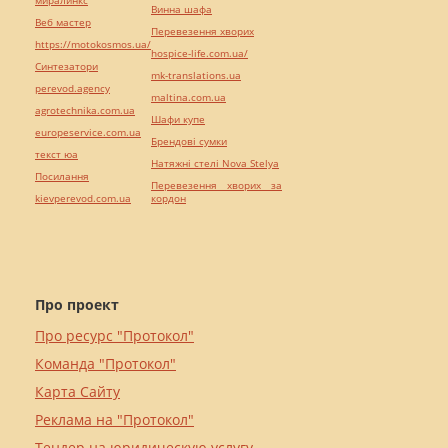
Винна шафа
Веб мастер
Перевезення хворих
https://motokosmos.ua/
hospice-life.com.ua/
Синтезатори
mk-translations.ua
perevod.agency
maltina.com.ua
agrotechnika.com.ua
Шафи купе
europeservice.com.ua
Брендові сумки
текст юа
Натяжні стелі Nova Stelya
Посилання
Перевезення хворих за
kievperevod.com.ua
кордон
Про проект
Про ресурс "Протокол"
Команда "Протокол"
Карта Сайту
Реклама на "Протокол"
Тендер на юридическую услугу