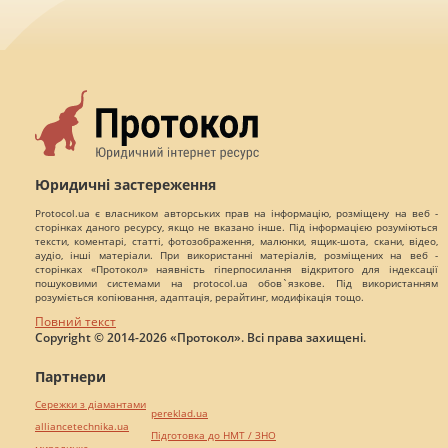
Юридичні застереження
Protocol.ua є власником авторських прав на інформацію, розміщену на веб -
сторінках даного ресурсу, якщо не вказано інше. Під інформацією розуміються
тексти, коментарі, статті, фотозображення, малюнки, ящик-шота, скани, відео,
аудіо, інші матеріали. При використанні матеріалів, розміщених на веб -
сторінках «Протокол» наявність гіперпосилання відкритого для індексації
пошуковими системами на protocol.ua обов`язкове. Під використанням
розуміється копіювання, адаптація, рерайтинг, модифікація тощо.
Повний текст
Copyright © 2014-2026 «Протокол». Всі права захищені.
Партнери
Сережки з діамантами
pereklad.ua
alliancetechnika.ua
Підготовка до НМТ / ЗНО
миралинкс