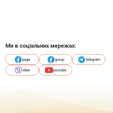
Ми в соціальних мережах:
page
group
telegram
viber
youtube