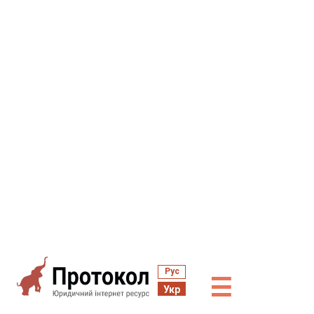
Рус
☰
Укр