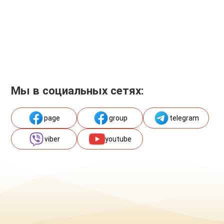
Мы в социальных сетях:
page
group
telegram
viber
youtube