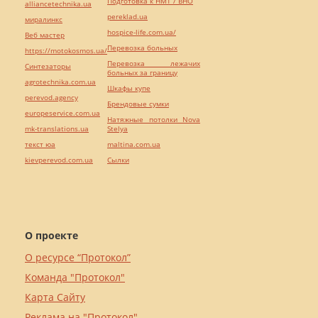
Подготовка к НМТ / ВНО
alliancetechnika.ua
pereklad.ua
миралинкс
hospice-life.com.ua/
Веб мастер
Перевозка больных
https://motokosmos.ua/
Перевозка лежачих
Синтезаторы
больных за границу
agrotechnika.com.ua
Шкафы купе
perevod.agency
Брендовые сумки
europeservice.com.ua
Натяжные потолки Nova
mk-translations.ua
Stelya
текст юа
maltina.com.ua
kievperevod.com.ua
Cылки
О проекте
О ресурсе “Протокол”
Команда "Протокол"
Карта Сайту
Реклама на "Протокол"