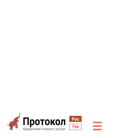
Рус
☰
Укр