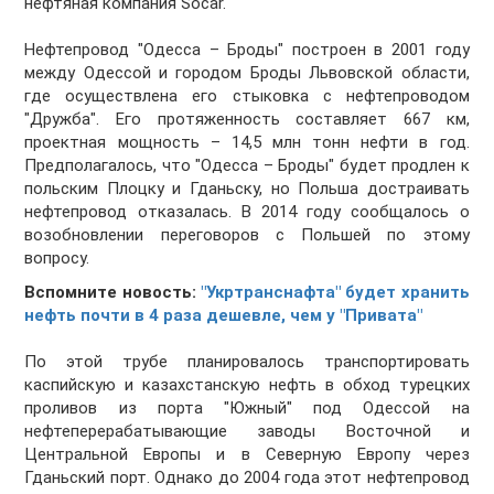
нефтяная компания Socar.
Нефтепровод "Одесса – Броды" построен в 2001 году
между Одессой и городом Броды Львовской области,
где осуществлена его стыковка с нефтепроводом
"Дружба". Его протяженность составляет 667 км,
проектная мощность – 14,5 млн тонн нефти в год.
Предполагалось, что "Одесса – Броды" будет продлен к
польским Плоцку и Гданьску, но Польша достраивать
нефтепровод отказалась. В 2014 году сообщалось о
возобновлении переговоров с Польшей по этому
вопросу.
Вспомните новость:
"Укртранснафта" будет хранить
нефть почти в 4 раза дешевле, чем у "Привата"
По этой трубе планировалось транспортировать
каспийскую и казахстанскую нефть в обход турецких
проливов из порта "Южный" под Одессой на
нефтеперерабатывающие заводы Восточной и
Центральной Европы и в Северную Европу через
Гданьский порт. Однако до 2004 года этот нефтепровод