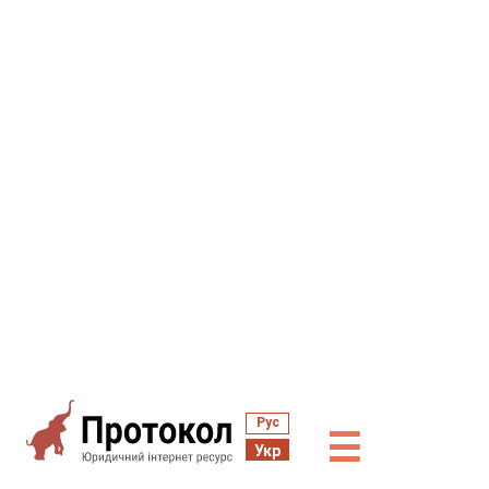
Рус
☰
Укр