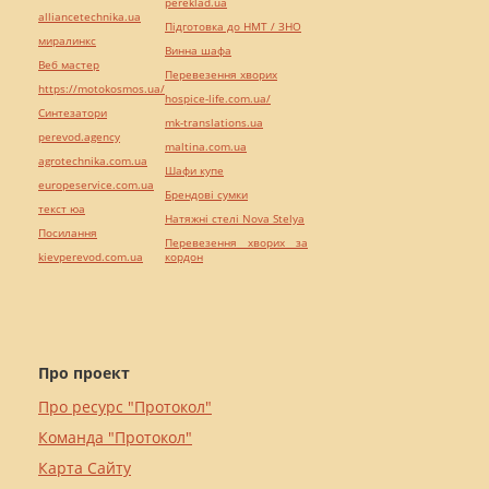
pereklad.ua
alliancetechnika.ua
Підготовка до НМТ / ЗНО
миралинкс
Винна шафа
Веб мастер
Перевезення хворих
https://motokosmos.ua/
hospice-life.com.ua/
Синтезатори
mk-translations.ua
perevod.agency
maltina.com.ua
agrotechnika.com.ua
Шафи купе
europeservice.com.ua
Брендові сумки
текст юа
Натяжні стелі Nova Stelya
Посилання
Перевезення хворих за
kievperevod.com.ua
кордон
Про проект
Про ресурс "Протокол"
Команда "Протокол"
Карта Сайту