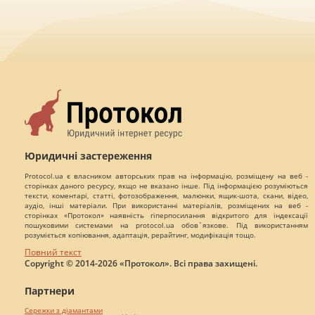
Юридичні застереження
Protocol.ua є власником авторських прав на інформацію, розміщену на веб -
сторінках даного ресурсу, якщо не вказано інше. Під інформацією розуміються
тексти, коментарі, статті, фотозображення, малюнки, ящик-шота, скани, відео,
аудіо, інші матеріали. При використанні матеріалів, розміщених на веб -
сторінках «Протокол» наявність гіперпосилання відкритого для індексації
пошуковими системами на protocol.ua обов`язкове. Під використанням
розуміється копіювання, адаптація, рерайтинг, модифікація тощо.
Повний текст
Copyright © 2014-2026 «Протокол». Всі права захищені.
Партнери
Сережки з діамантами