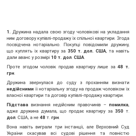
1.
Дружина надала свою згоду чоловікові на укладання
ним договору купівлі-продажу їх спільної квартири. Згода
посвідчена нотаріально. Покупці повідомили дружину,
що куплять їх квартиру за
350 т. дол. США
, та навіть
дали аванс у розмірі
10 т. дол
.
США
.
Проте згодом чоловік продав квартиру лише за
48 т.
грн
.
Дружина звернулася до суду з проханням визнати
недійсними
її нотаріальну згоду на продаж чоловіком їх
власної квартири та договір купівлі-продажу квартири.
Підстава
визнання недійсним правочинів –
помилка
,
адже дружина думала, що продає квартиру за
350
т.
дол
. США, а не
48
т.
грн
.
Вона навіть виграли три інстанції, але Верховний Суд
України скасував всі судові рішення та повністю