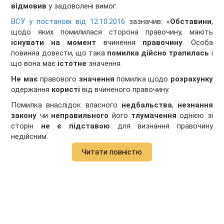
відмовив
у задоволені вимог.
ВСУ у постанові від 12.10.2016
зазначив: «
Обставини
,
щодо яких помилилася сторона правочину, мають
існувати на момент
вчинення
правочину
. Особа
повинна довести, що така
помилка дійсно трапилась
і
що вона має
істотне
значення.
Не має
правового
значення
помилка щодо
розрахунку
одержання
користі
від вчиненого правочину.
Помилка внаслідок власного
недбальства
,
незнання
закону
чи
неправильного
його
тлумачення
однією зі
сторін
не є підставою
для визнання правочину
недійсним.
Читати повністю