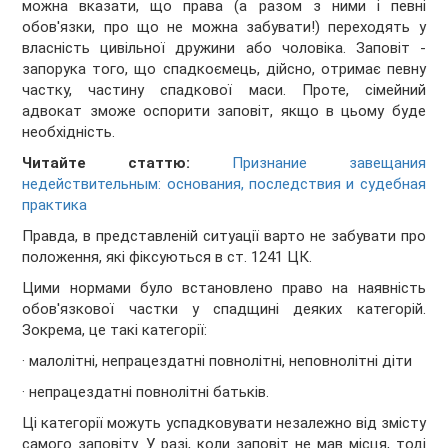
можна вказати, що права (а разом з ними і певні
обов'язки, про що не можна забувати!) переходять у
власність цивільної дружини або чоловіка. Заповіт -
запорука того, що спадкоємець, дійсно, отримає певну
частку, частину спадкової маси. Проте, сімейний
адвокат зможе оспорити заповіт, якщо в цьому буде
необхідність.
Читайте статтю:
Признание завещания
недействительным: основания, последствия и судебная
практика
Правда, в представленій ситуації варто не забувати про
положення, які фіксуються в ст. 1241 ЦК.
Цими нормами було встановлено право на наявність
обов'язкової частки у спадщині деяких категорій.
Зокрема, це такі категорії:
· малолітні, непрацездатні повнолітні, неповнолітні діти
· непрацездатні повнолітні батьків.
Ці категорії можуть успадковувати незалежно від змісту
самого заповіту. У разі, коли заповіт не мав місця, тоді