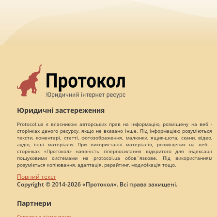
Юридичні застереження
Protocol.ua є власником авторських прав на інформацію, розміщену на веб -
сторінках даного ресурсу, якщо не вказано інше. Під інформацією розуміються
тексти, коментарі, статті, фотозображення, малюнки, ящик-шота, скани, відео,
аудіо, інші матеріали. При використанні матеріалів, розміщених на веб -
сторінках «Протокол» наявність гіперпосилання відкритого для індексації
пошуковими системами на protocol.ua обов`язкове. Під використанням
розуміється копіювання, адаптація, рерайтинг, модифікація тощо.
Повний текст
Copyright © 2014-2026 «Протокол». Всі права захищені.
Партнери
Сережки з діамантами