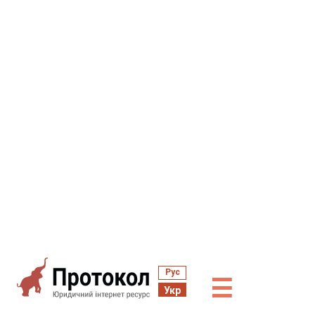
Рус
☰
Укр