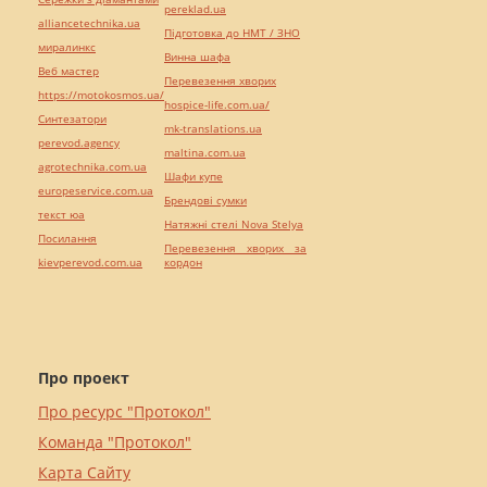
pereklad.ua
alliancetechnika.ua
Підготовка до НМТ / ЗНО
миралинкс
Винна шафа
Веб мастер
Перевезення хворих
https://motokosmos.ua/
hospice-life.com.ua/
Синтезатори
mk-translations.ua
perevod.agency
maltina.com.ua
agrotechnika.com.ua
Шафи купе
europeservice.com.ua
Брендові сумки
текст юа
Натяжні стелі Nova Stelya
Посилання
Перевезення хворих за
kievperevod.com.ua
кордон
Про проект
Про ресурс "Протокол"
Команда "Протокол"
Карта Сайту