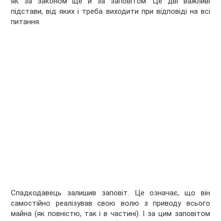
як за законом ще й за заповітом. Це дві важливі
підстави, від яких і треба виходити при відповіді на всі
питання.
Спадкодавець залишив заповіт. Це означає, що він
самостійно реалізував свою волю з приводу всього
майна (як повністю, так і в частині). І за цим заповітом