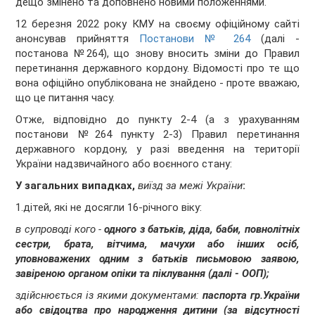
дещо змінено та доповнено новими положеннями.
12 березня 2022 року КМУ на своєму офіційному сайті
анонсував прийняття
Постанови № 264
(далі -
постанова №264), що знову вносить зміни до
Правил
перетинання державного кордону
. Відомості про те що
вона офіційно опублікована не знайдено - проте вважаю,
що це питання часу.
Отже, відповідно до пункту 2-4 (а з урахуванням
постанови №264 пункту 2-3)
Правил перетинання
державного кордону
, у разі введення на території
України надзвичайного або воєнного стану:
У загальних випадках,
виїзд за межі України
:
1.дітей, які не досягли 16-річного віку:
в супроводі кого -
одного з батьків, діда, баби, повнолітніх
сестри, брата, вітчима, мачухи або інших осіб,
уповноважених одним з батьків письмовою заявою,
завіреною органом опіки та піклування (далі - ООП);
здійснюється із якими документами:
паспорта гр.України
або свідоцтва про народження дитини (за відсутності