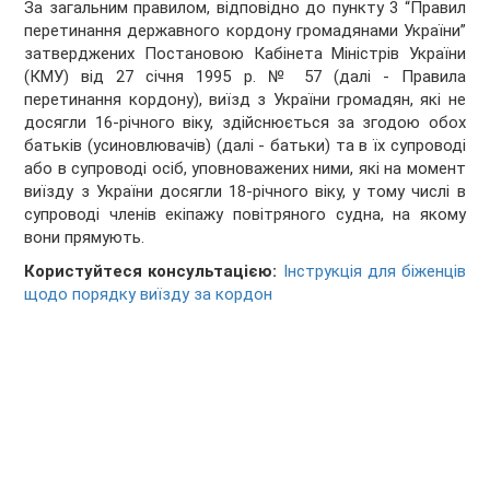
За загальним правилом, відповідно до пункту 3
“
Правил
перетинання державного кордону громадянами України”
затверджених Постановою Кабінета Міністрів України
(КМУ)
від 27 січня 1995 р. № 57
(далі - Правила
перетинання кордону), виїзд з України громадян, які не
досягли 16-річного віку, здійснюється за згодою обох
батьків (усиновлювачів) (далі - батьки) та в їх супроводі
або в супроводі осіб, уповноважених ними, які на момент
виїзду з України досягли 18-річного віку, у тому числі в
супроводі членів екіпажу повітряного судна, на якому
вони прямують.
Користуйтеся консультацією:
Інструкція для біженців
щодо порядку виїзду за кордон