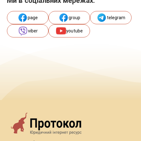
Ми в соціальних мережах:
page
group
telegram
viber
youtube