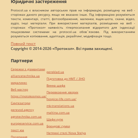
Юридичні застереження
Protocol.ua є власником авторських прав на інформацію, розміщену на веб -
сторінках даного ресурсу, якщо не вказано інше. Під інформацією розуміються
тексти, коментарі, статті, фотозображення, малюнки, ящик-шота, скани, відео,
аудіо, інші матеріали. При використанні матеріалів, розміщених на веб -
сторінках «Протокол» наявність гіперпосилання відкритого для індексації
пошуковими системами на protocol.ua обов`язкове. Під використанням
розуміється копіювання, адаптація, рерайтинг, модифікація тощо.
Повний текст
Copyright © 2014-2026 «Протокол». Всі права захищені.
Партнери
Сережки з діамантами
pereklad.ua
alliancetechnika.ua
Підготовка до НМТ / ЗНО
миралинкс
Винна шафа
Веб мастер
Перевезення хворих
https://motokosmos.ua/
hospice-life.com.ua/
Синтезатори
mk-translations.ua
perevod.agency
maltina.com.ua
agrotechnika.com.ua
Шафи купе
europeservice.com.ua
Брендові сумки
текст юа
Натяжні стелі Nova Stelya
Посилання