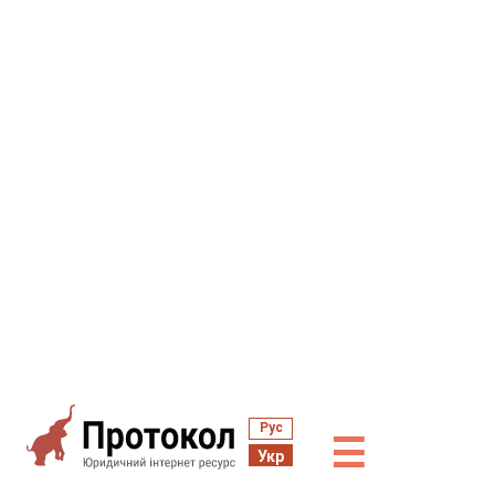
Рус
☰
Укр