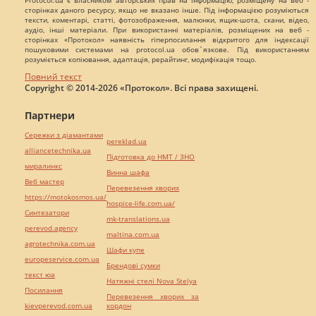
сторінках даного ресурсу, якщо не вказано інше. Під інформацією розуміються
тексти, коментарі, статті, фотозображення, малюнки, ящик-шота, скани, відео,
аудіо, інші матеріали. При використанні матеріалів, розміщених на веб -
сторінках «Протокол» наявність гіперпосилання відкритого для індексації
пошуковими системами на protocol.ua обов`язкове. Під використанням
розуміється копіювання, адаптація, рерайтинг, модифікація тощо.
Повний текст
Copyright © 2014-2026 «Протокол». Всі права захищені.
Партнери
Сережки з діамантами
pereklad.ua
alliancetechnika.ua
Підготовка до НМТ / ЗНО
миралинкс
Винна шафа
Веб мастер
Перевезення хворих
https://motokosmos.ua/
hospice-life.com.ua/
Синтезатори
mk-translations.ua
perevod.agency
maltina.com.ua
agrotechnika.com.ua
Шафи купе
europeservice.com.ua
Брендові сумки
текст юа
Натяжні стелі Nova Stelya
Посилання
Перевезення хворих за
kievperevod.com.ua
кордон