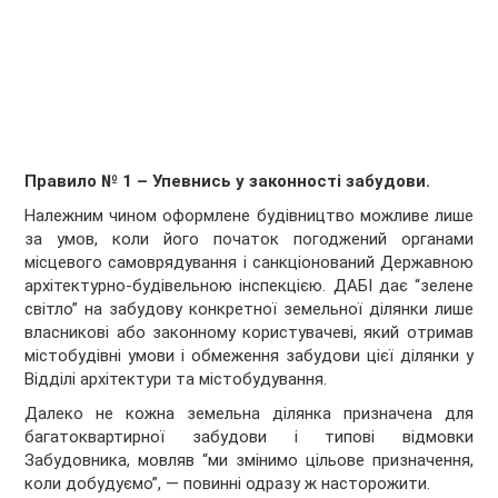
Правило № 1 – Упевнись у законності забудови.
Належним чином оформлене будівництво можливе лише
за умов, коли його початок погоджений органами
місцевого самоврядування і санкціонований Державною
архітектурно-будівельною інспекцією. ДАБІ дає “зелене
світло” на забудову конкретної земельної ділянки лише
власникові або законному користувачеві, який отримав
містобудівні умови і обмеження забудови цієї ділянки у
Відділі архітектури та містобудування.
Далеко не кожна земельна ділянка призначена для
багатоквартирної забудови і типові відмовки
Забудовника, мовляв “ми змінимо цільове призначення,
коли добудуємо”, — повинні одразу ж насторожити.