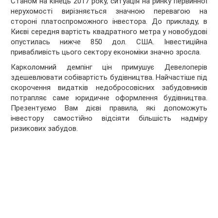
Станом на кінець 2017 року, ситуація на ринку первинної
нерухомості вирізняється значною перевагою на
стороні платоспроможного інвестора. До прикладу, в
Києві середня вартість квадратного метра у новобудові
опустилась нижче 850 дол. США. Інвестиційна
привабливість цього сектору економіки значно зросла.
Карколомний демпінг цін примушує Девелоперів
здешевлювати собівартість будівництва. Найчастіше під
скорочення видатків недобросовісних забудовників
потрапляє саме юридичне оформлення будівництва.
Презентуємо Вам дієві правила, які допоможуть
інвестору самостійно відсіяти більшість надміру
ризикових забудов.