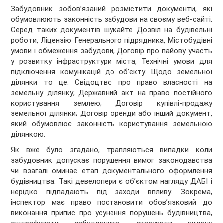
Забудовник зобов’язаний розмістити документи, які
обумовлюють законність забудови на своєму веб-сайті.
Серед таких документів шукайте Дозвіл на будівельні
роботи, Ліцензію Генерального підрядника, Містобудівні
умови і обмеження забудови, Договір про пайову участь
у розвитку інфраструктури міста, Технічні умови для
підключення комунікацій до об’єкту. Щодо земельної
ділянки то це: Свідоцтво про право власності на
земельну ділянку; Державний акт на право постійного
користування землею; Договір купівлі-продажу
земельної ділянки; Договір оренди або інший документ,
який обумовлює законність користування земельною
ділянкою.
Як вже було згадано, трапляються випадки коли
забудовник допускає порушення вимог законодавства
чи взагалі оминає етап документального оформлення
будівництва. Такі девелопери є об’єктом нагляду ДАБІ і
нерідко підпадають під заходи впливу. Зокрема,
інспектор має право постановити обов’язковий до
виконання припис про усунення порушень будівництва,