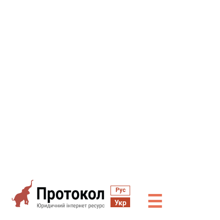
Рус
☰
Укр