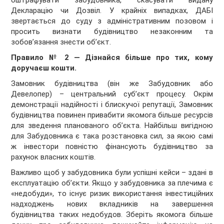
оштрафувати забудовника, скасувати видану
Декларацію чи Дозвіл. У крайніх випадках, ДАБІ
звертається до суду з адміністративним позовом і
просить визнати будівництво незаконним та
зобов’язання знести об’єкт.
Правило № 2 — Дізнайся більше про тих, кому
доручаєш кошти.
Замовник будівництва (він же Забудовник або
Девелопер) – центральний суб’єкт процесу. Окрім
демонстрації надійності і блискучої репутації, Замовник
будівництва повинен привабити якомога більше ресурсів
для зведення планованого об’єкта. Найбільш вигідною
для Забудовника є така розстановка сил, за якою самі
ж інвестори повністю фінансують будівництво за
рахунок власних коштів.
Важливо щоб у забудовника були успішні кейси – здані в
експлуатацію об’єкти. Якщо у забудовника за плечима є
«недобуди», то існує ризик використання інвестиційних
надходжень нових вкладників на завершення
будівництва таких недобудов. Зберіть якомога більше