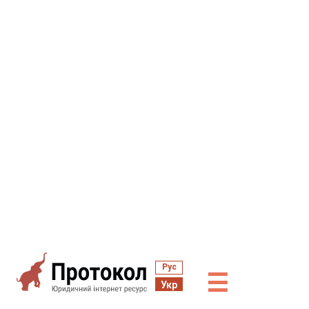
Рус
☰
Укр