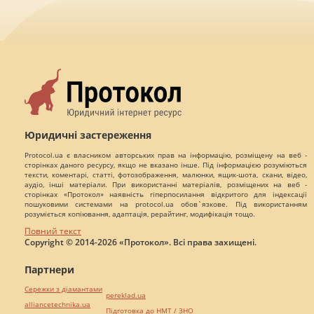
Юридичні застереження
Protocol.ua є власником авторських прав на інформацію, розміщену на веб -
сторінках даного ресурсу, якщо не вказано інше. Під інформацією розуміються
тексти, коментарі, статті, фотозображення, малюнки, ящик-шота, скани, відео,
аудіо, інші матеріали. При використанні матеріалів, розміщених на веб -
сторінках «Протокол» наявність гіперпосилання відкритого для індексації
пошуковими системами на protocol.ua обов`язкове. Під використанням
розуміється копіювання, адаптація, рерайтинг, модифікація тощо.
Повний текст
Copyright © 2014-2026 «Протокол». Всі права захищені.
Партнери
Сережки з діамантами
pereklad.ua
alliancetechnika.ua
Підготовка до НМТ / ЗНО