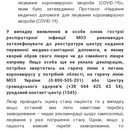
лікування коронавірусної хвороби (COVID-19)»,
яким було затверджено Протокол «Надання
медичної допомоги для лікування коронавірусної
хвороби (COVID-19).
У випадку виявлення в особи ознак гострої
респіраторної інфекції МОЗ рекомендує
зателефонувати до реєстратури центру надання
первинної медико-санітарної допомоги, в якому
хворий обрав свого лікаря чи до сімейного лікаря
напряму. Якщо особа ще не уклала декларацію,
потрібно звертатись
на гарячу лінію з питань
коронавірусу у потрібній області, на гарячу лінію
МОЗ України (0-800-505-201) або Центру
громадського здоров’я (+38 044 425 43 54),
урядовий контакт-центр (1545).
Лікар проводить оцінку стану пацієнта та у випадку
якщо останній має легкі симптоми перебігу
захворювання – надає рекомендації щодо самоізоляції,
лікування у разі погіршення стану. Однак, якщо у
пацієнта важкий перебіг захворювання, то