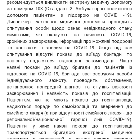
рекомендується викликати екстрену медичну допомогу
за номером 103 (Стандарт 2. Амбулаторно-поліклінічна
допомога пацієнтам з підозрою на COVID -19).
Диспетчер екстреної медичної допомоги проводить
опитування особи щодо ознак невідкладного стану,
симптомів, які вказують на наявність COVID-19,
хронічних захворювань, інформації про можливі подорожі
та контакти з хворим на COVID-19. Якщо під час
опитування відсутні покази до виїзду бригади, то
пацієнту надаються відповідні рекомендації. Якщо
наявні покази до виїзду бригади до пацієнтів із
підозрою на COVID-19, бригада застосовуючи засоби
індивідуального захисту, проводить обстеження,
встановлює попередній діагноз та ступінь важкості
захворювання і наявність показів до госпіталізації.
Пацієнтам, які не мають показів до госпіталізації,
надаються поради по самоізоляції та звернення до
сімейного лікаря (а при відсутності сімейного лікаря - до
регіональної/національної гарячої лінії COVID-19).
Пацієнти, у яких наявні покази до госпіталізації
транспортуються бригадою екстреної медичної