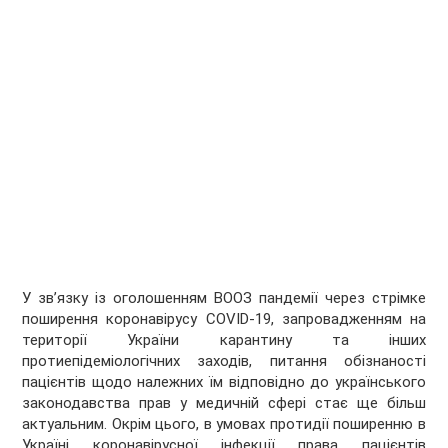
У зв’язку із оголошенням ВООЗ пандемії через стрімке
поширення коронавірусу COVID-19, запровадженням на
території України карантину та інших
протиепідеміологічних заходів, питання обізнаності
пацієнтів щодо належних їм відповідно до українського
законодавства прав у медичній сфері стає ще більш
актуальним. Окрім цього, в умовах протидії поширенню в
Україні коронавірусної інфекції права пацієнтів