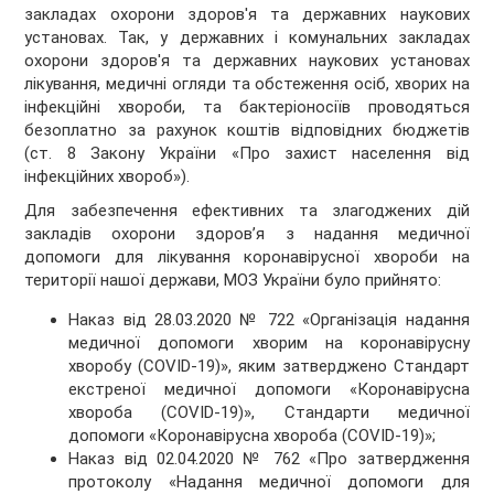
закладах охорони здоров'я та державних наукових
установах. Так, у державних і комунальних закладах
охорони здоров'я та державних наукових установах
лікування, медичні огляди та обстеження осіб, хворих на
інфекційні хвороби, та бактеріоносіїв проводяться
безоплатно за рахунок коштів відповідних бюджетів
(ст. 8 Закону України «Про захист населення від
інфекційних хвороб»).
Для забезпечення ефективних та злагоджених дій
закладів охорони здоров’я з надання медичної
допомоги для лікування коронавірусної хвороби на
території нашої держави, МОЗ України було прийнято:
Наказ від 28.03.2020 № 722 «Організація надання
медичної допомоги хворим на коронавірусну
хворобу (COVID-19)», яким затверджено Стандарт
екстреної медичної допомоги «Коронавірусна
хвороба (COVID-19)», Стандарти медичної
допомоги «Коронавірусна хвороба (COVID-19)»;
Наказ від 02.04.2020 № 762 «Про затвердження
протоколу «Надання медичної допомоги для