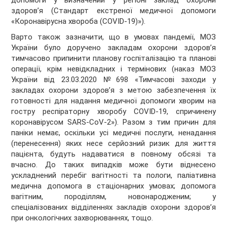
допомоги у визначений у регіоні заклад охорони
здоров’я (Стандарт екстреної медичної допомоги
«Коронавірусна хвороба (COVID-19)»).
Варто також зазначити, що в умовах пандемії, МОЗ
України було доручено закладам охорони здоров’я
тимчасово припинити планову госпіталізацію та планові
операції, крім невідкладних і термінових (наказ МОЗ
України від 23.03.2020 №698 «Тимчасові заходи у
закладах охорони здоров’я з метою забезпечення їх
готовності для надання медичної допомоги хворим на
гостру респіраторну хворобу COVID-19, спричинену
коронавірусом SARS-CoV-2»). Разом з тим причин для
паніки немає, оскільки усі медичні послуги, ненадання
(перенесення) яких несе серйозний ризик для життя
пацієнта, будуть надаватися в повному обсязі та
вчасно. До таких випадків може бути віднесено
ускладнений перебіг вагітності та пологи, паліативна
медична допомога в стаціонарних умовах; допомога
вагітним, породіллям, новонародженим; у
спеціалізованих відділеннях закладів охорони здоров’я
при онкологічних захворюваннях, тощо.