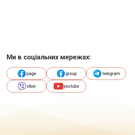
Ми в соціальних мережах:
page
group
telegram
viber
youtube