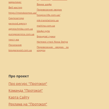
миралинкс
Винна шафа
Веб мастер
Перевезення хворих
https://motokosmos.ua/
hospice-life.com.ua/
Синтезатори
mk-translations.ua
perevod.agency
maltina.com.ua
agrotechnika.com.ua
Шафи купе
europeservice.com.ua
Брендові сумки
текст юа
Натяжні стелі Nova Stelya
Посилання
Перевезення хворих за
kievperevod.com.ua
кордон
Про проект
Про ресурс "Протокол"
Команда "Протокол"
Карта Сайту
Реклама на "Протокол"