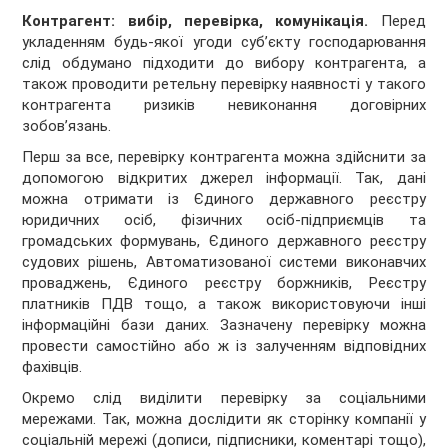
Контрагент: вибір, перевірка, комунікація.
Перед
укладенням будь-якої угоди суб’єкту господарювання
слід обдумано підходити до вибору контрагента, а
також проводити ретельну перевірку наявності у такого
контрагента ризиків невиконання договірних
зобов’язань.
Перш за все, перевірку контрагента можна здійснити за
допомогою відкритих джерел інформації. Так, дані
можна отримати із Єдиного державного реєстру
юридичних осіб, фізичних осіб-підприємців та
громадських формувань, Єдиного державного реєстру
судових рішень, Автоматизованої системи виконавчих
проваджень, Єдиного реєстру боржників, Реєстру
платників ПДВ тощо, а також використовуючи інші
інформаційні бази даних. Зазначену перевірку можна
провести самостійно або ж із залученням відповідних
фахівців.
Окремо слід виділити перевірку за соціальними
мережами. Так, можна дослідити як сторінку компанії у
соціальній мережі (дописи, підписники, коментарі тощо),