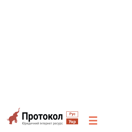
Рус
☰
Укр