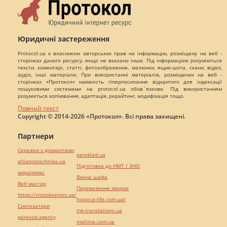
Юридичні застереження
Protocol.ua є власником авторських прав на інформацію, розміщену на веб -
сторінках даного ресурсу, якщо не вказано інше. Під інформацією розуміються
тексти, коментарі, статті, фотозображення, малюнки, ящик-шота, скани, відео,
аудіо, інші матеріали. При використанні матеріалів, розміщених на веб -
сторінках «Протокол» наявність гіперпосилання відкритого для індексації
пошуковими системами на protocol.ua обов`язкове. Під використанням
розуміється копіювання, адаптація, рерайтинг, модифікація тощо.
Повний текст
Copyright © 2014-2026 «Протокол». Всі права захищені.
Партнери
Сережки з діамантами
pereklad.ua
alliancetechnika.ua
Підготовка до НМТ / ЗНО
миралинкс
Винна шафа
Веб мастер
Перевезення хворих
https://motokosmos.ua/
hospice-life.com.ua/
Синтезатори
mk-translations.ua
perevod.agency
maltina.com.ua