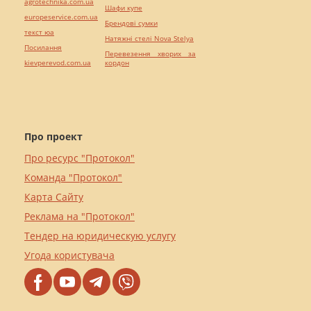
agrotechnika.com.ua
Шафи купе
europeservice.com.ua
Брендові сумки
текст юа
Натяжні стелі Nova Stelya
Посилання
Перевезення хворих за
kievperevod.com.ua
кордон
Про проект
Про ресурс "Протокол"
Команда "Протокол"
Карта Сайту
Реклама на "Протокол"
Тендер на юридическую услугу
Угода користувача