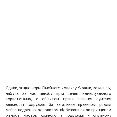
Однак, згідно норм Сімейного кодексу України, кожна річ,
набута за час шлюбу, крім речей індивідуального
користування, є об'єктом права спільної сумісної
власності подружжя. За загальним правилом, розділ
майна подружжя адвокатом відбувається за принципом
рівності часток кожного з подружжя у спільному