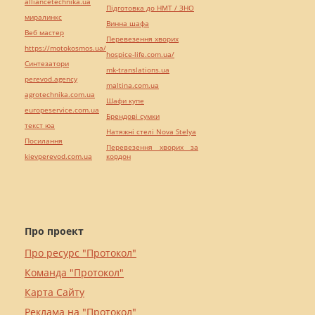
alliancetechnika.ua
Підготовка до НМТ / ЗНО
миралинкс
Винна шафа
Веб мастер
Перевезення хворих
https://motokosmos.ua/
hospice-life.com.ua/
Синтезатори
mk-translations.ua
perevod.agency
maltina.com.ua
agrotechnika.com.ua
Шафи купе
europeservice.com.ua
Брендові сумки
текст юа
Натяжні стелі Nova Stelya
Посилання
Перевезення хворих за
kievperevod.com.ua
кордон
Про проект
Про ресурс "Протокол"
Команда "Протокол"
Карта Сайту
Реклама на "Протокол"