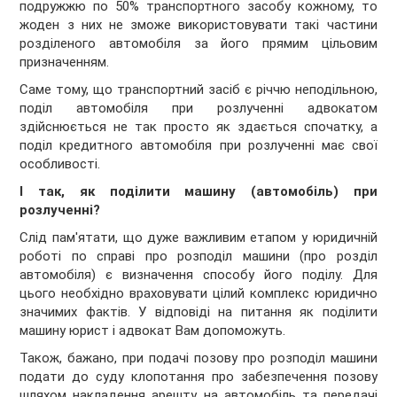
подружжю по 50% транспортного засобу кожному, то
жоден з них не зможе використовувати такі частини
розділеного автомобіля за його прямим цільовим
призначенням.
Саме тому, що транспортний засіб є річчю неподільною,
поділ автомобіля при розлученні адвокатом
здійснюється не так просто як здається спочатку, а
поділ кредитного автомобіля при розлученні має свої
особливості.
І так, як поділити машину (автомобіль) при
розлученні?
Слід пам'ятати, що дуже важливим етапом у юридичній
роботі по справі про розподіл машини (про розділ
автомобіля) є визначення способу його поділу. Для
цього необхідно враховувати цілий комплекс юридично
значимих фактів. У відповіді на питання як поділити
машину юрист і адвокат Вам допоможуть.
Також, бажано, при подачі позову про розподіл машини
подати до суду клопотання про забезпечення позову
шляхом накладення арешту на автомобіль та передачі