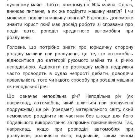
сумісному майні. Тобто, кожному по 50% майна. Однак,
виникає питання, а як же поділити машину навпіл? І чи
можливо поділити машину взагалі? Відповідь допоможе
знайти юрист який має досвід роботи зі справами про
поділ авто, роподіл кредитного автомобіля при
розлученні.
Головне, що потрібно знати про юридичну сторону
розділу машини при розлученні, це те, що автомобіль
відноситися до категорії рухомого майна та є річчю
неподільною. Адвокати по розподілу майна подружжя
часто проводять в судах непрості дебати, доводячи
правильність того чи іншого способу при розділі машини
як неподільної речі.
Що означає неподільна річ? Неподільна річ (як
наприклад, автомобіль, який ділиться при розлученні
подружжям) це річ (предмет) матеріального світу, який
неможливо розділити на частини без шкоди для його
подальшого використання за прямим призначенням. Так,
наприклад, якщо при розподілі автомобіля при
розлученні, розпиляти його, виділивши, таким чином