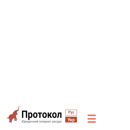
Рус
☰
Укр