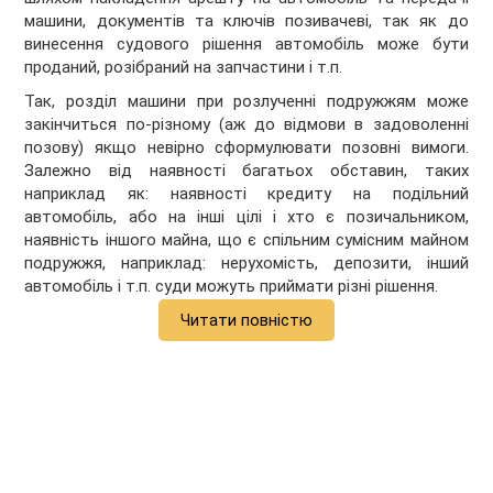
машини, документів та ключів позивачеві, так як до
винесення судового рішення автомобіль може бути
проданий, розібраний на запчастини і т.п.
Так, розділ машини при розлученні подружжям може
закінчиться по-різному (аж до відмови в задоволенні
позову) якщо невірно сформулювати позовні вимоги.
Залежно від наявності багатьох обставин, таких
наприклад як: наявності кредиту на подільний
автомобіль, або на інші цілі і хто є позичальником,
наявність іншого майна, що є спільним сумісним майном
подружжя, наприклад: нерухомість, депозити, інший
автомобіль і т.п. суди можуть приймати різні рішення.
Читати повністю