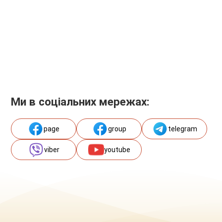
Ми в соціальних мережах:
page
group
telegram
viber
youtube