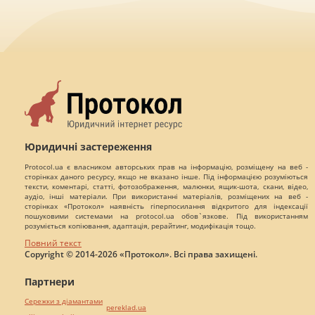
Юридичні застереження
Protocol.ua є власником авторських прав на інформацію, розміщену на веб -
сторінках даного ресурсу, якщо не вказано інше. Під інформацією розуміються
тексти, коментарі, статті, фотозображення, малюнки, ящик-шота, скани, відео,
аудіо, інші матеріали. При використанні матеріалів, розміщених на веб -
сторінках «Протокол» наявність гіперпосилання відкритого для індексації
пошуковими системами на protocol.ua обов`язкове. Під використанням
розуміється копіювання, адаптація, рерайтинг, модифікація тощо.
Повний текст
Copyright © 2014-2026 «Протокол». Всі права захищені.
Партнери
Сережки з діамантами
pereklad.ua