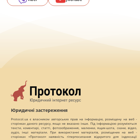
Юридичні застереження
Protocol.ua є власником авторських прав на інформацію, розміщену на веб -
сторінках даного ресурсу, якщо не вказано інше. Під інформацією розуміються
тексти, коментарі, статті, фотозображення, малюнки, ящик-шота, скани, відео,
аудіо, інші матеріали. При використанні матеріалів, розміщених на веб -
сторінках «Протокол» наявність гіперпосилання відкритого для індексації