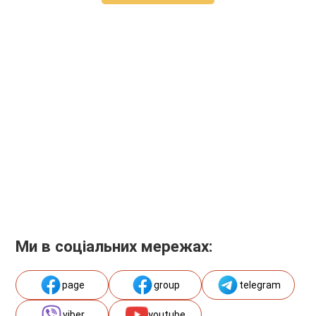
Ми в соціальних мережах:
page
group
telegram
viber
youtube