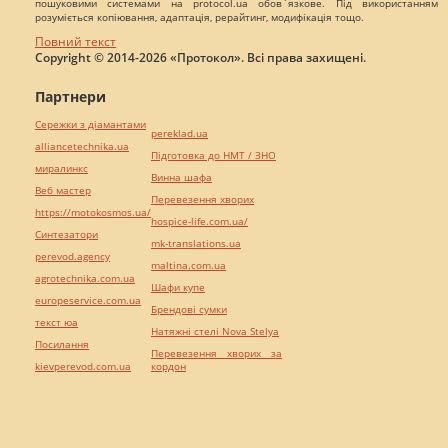
пошуковими системами на protocol.ua обов`язкове. Під використанням
розуміється копіювання, адаптація, рерайтинг, модифікація тощо.
Повний текст
Copyright © 2014-2026 «Протокол». Всі права захищені.
Партнери
Сережки з діамантами
pereklad.ua
alliancetechnika.ua
Підготовка до НМТ / ЗНО
миралинкс
Винна шафа
Веб мастер
Перевезення хворих
https://motokosmos.ua/
hospice-life.com.ua/
Синтезатори
mk-translations.ua
perevod.agency
maltina.com.ua
agrotechnika.com.ua
Шафи купе
europeservice.com.ua
Брендові сумки
текст юа
Натяжні стелі Nova Stelya
Посилання
Перевезення хворих за
kievperevod.com.ua
кордон