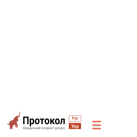
Рус
☰
Укр