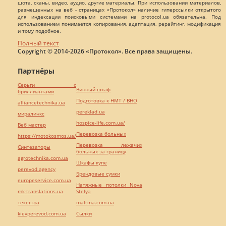
шота, сканы, видео, аудио, другие материалы. При использовании материалов,
размещенных на веб - страницах «Протокол» наличие гиперссылки открытого
для индексации поисковыми системами на protocol.ua обязательна. Под
использованием понимается копирования, адаптация, рерайтинг, модификация
и тому подобное.
Полный текст
Copyright © 2014-2026 «Протокол». Все права защищены.
Партнёры
Серьги с
Винный шкаф
бриллиантами
Подготовка к НМТ / ВНО
alliancetechnika.ua
pereklad.ua
миралинкс
hospice-life.com.ua/
Веб мастер
Перевозка больных
https://motokosmos.ua/
Перевозка лежачих
Синтезаторы
больных за границу
agrotechnika.com.ua
Шкафы купе
perevod.agency
Брендовые сумки
europeservice.com.ua
Натяжные потолки Nova
mk-translations.ua
Stelya
текст юа
maltina.com.ua
kievperevod.com.ua
Cылки