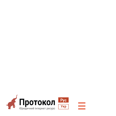
Рус
☰
Укр