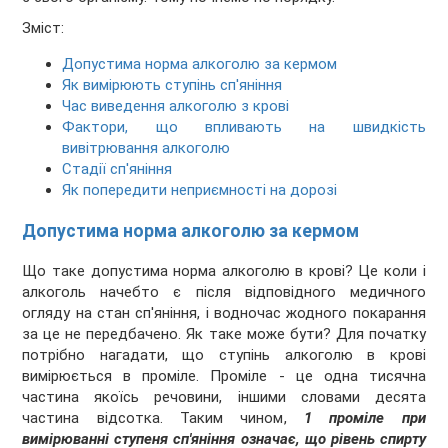
Зміст:
Допустима норма алкоголю за кермом
Як вимірюють ступінь сп'яніння
Час виведення алкоголю з крові
Фактори, що впливають на швидкість
вивітрювання алкоголю
Cтадії сп'яніння
Як попередити неприємності на дорозі
Допустима норма алкоголю за кермом
Що таке допустима норма алкоголю в крові? Це коли і
алкоголь начебто є після відповідного медичного
огляду на стан сп'яніння, і водночас жодного покарання
за це не передбачено. Як таке може бути? Для початку
потрібно нагадати, що ступінь алкоголю в крові
вимірюється в проміле. Проміле - це одна тисячна
частина якоїсь речовини, іншими словами десята
частина відсотка. Таким чином,
1 проміле при
вимірюванні ступеня сп'яніння означає, що рівень спирту