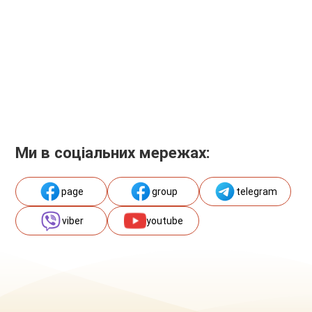
Ми в соціальних мережах:
page
group
telegram
viber
youtube