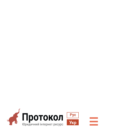
Рус
☰
Укр