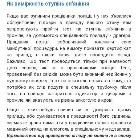
Як вимірюють ступінь сп'яніння
Якщо вас зупинили працівники поліції, і у них з'явилися
обґрунтовані підозри з приводу вашого стану, вам
запропонують пройти тест на ступінь сп'яніння в
проміле, за допомогою спеціального приладу - драгера.
Працівник поліції зобов'язаний пояснити сенс
майбутньої процедури, на вимогу показати сертифікат
на прилад, і тільки після цього проводити огляд.
Важливо, що тест проводиться тільки при наявності
двох свідків, які не є працівниками поліції! Тест,
проведений без свідків, може бути визнаний недійсним у
судовому порядку. Тест на алкоголь полягає в тому, що
потрібно як слід подути в спеціальну трубочку, після
чого на приладі загориться індикатор з цифрами в
проміле, які вказують на рівень алкоголю в крові.
Якщо з яких-небудь причин ви не довіряєте цьому
приладу, або сумніваєтеся в правдивості його свідчень,
ви маєте право вимагати у працівників поліції провести
медичний огляд на алкоголь в спеціальному медзакладі.
Відмовлятися від проведення огляду не можна ні в якому