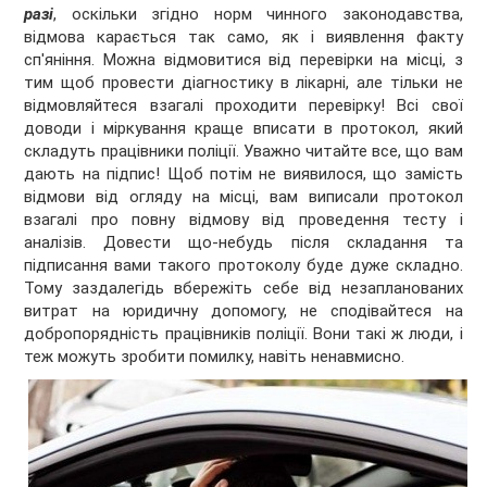
разі
, оскільки згідно норм чинного законодавства,
відмова карається так само, як і виявлення факту
сп'яніння. Можна відмовитися від перевірки на місці, з
тим щоб провести діагностику в лікарні, але тільки не
відмовляйтеся взагалі проходити перевірку! Всі свої
доводи і міркування краще вписати в протокол, який
складуть працівники поліції. Уважно читайте все, що вам
дають на підпис! Щоб потім не виявилося, що замість
відмови від огляду на місці, вам виписали протокол
взагалі про повну відмову від проведення тесту і
аналізів. Довести що-небудь після складання та
підписання вами такого протоколу буде дуже складно.
Тому заздалегідь вбережіть себе від незапланованих
витрат на юридичну допомогу, не сподівайтеся на
добропорядність працівників поліції. Вони такі ж люди, і
теж можуть зробити помилку, навіть ненавмисно.