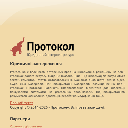
Юридичні застереження
Protocol.ua є власником авторських прав на інформацію, розміщену на веб -
сторінках даного ресурсу, якщо не вказано інше. Під інформацією розуміються
тексти, коментарі, статті, фотозображення, малюнки, ящик-шота, скани, відео,
аудіо, інші матеріали. При використанні матеріалів, розміщених на веб -
сторінках «Протокол» наявність гіперпосилання відкритого для індексації
пошуковими системами на protocol.ua обов`язкове. Під використанням
розуміється копіювання, адаптація, рерайтинг, модифікація тощо.
Повний текст
Copyright © 2014-2026 «Протокол». Всі права захищені.
Партнери
Сережки з діамантами