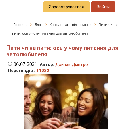
Зареєструватися
Ввійти
Головна
Блог
Консультації від юристів
Пити чи не
пити: ось у чому питання для автолюбителя
Пити чи не пити: ось у чому питання для
автолюбителя
06.07.2021
Автор:
Дончак Дмитро
Переглядів :
11022