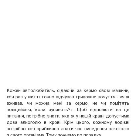
Кожен автолюбитель, сідаючи за кермо своєї машини,
хоч раз у житті точно відчував тривожне почуття - «я ж
вживав, чи можна мені за кермо, не чи помітять
поліцейські, коли зупинять?». Щоб відповісти на це
питання, потрібно знати, яка ж у нашій країні допустима
доза алкоголю в крові. Крім цього, кожному водієві
потрібно хоч приблизно знати час виведення алкоголю
з свого організму. Тому почнемо по порядку.