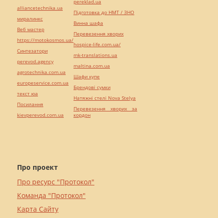
pereklad.ua
alliancetechnika.ua
Підготовка до НМТ / ЗНО
миралинкс
Винна шафа
Веб мастер
Перевезення хворих
https://motokosmos.ua/
hospice-life.com.ua/
Синтезатори
mk-translations.ua
perevod.agency
maltina.com.ua
agrotechnika.com.ua
Шафи купе
europeservice.com.ua
Брендові сумки
текст юа
Натяжні стелі Nova Stelya
Посилання
Перевезення хворих за
kievperevod.com.ua
кордон
Про проект
Про ресурс "Протокол"
Команда "Протокол"
Карта Сайту