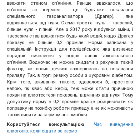
вважати станом сп'яніння. Раніше вважалося, що
сп'яніння за кермом - це будь-яке показання
спеціального газоаналізатора (Драгер), яке
відрізняється від нуля. Схема проста: нуль - тверезий,
більше нуля - п'яний. Але з 2017 року відбулися зміни, і
тверезим став вважатися будь-який водій, якщо Драгер
показує не більше 0,2 проміле. Норма записана у
спеціальній Інструкції для поліцейських, яка визначає
порядок виявлення у водіїв ознак алкогольного
сп'яніння. Водночас не можна скидати з рахунків такий
фактор, як вплив деяких захворювань на показання
приладу. Так, в групі ризику особи з цукровим діабетом.
Крім того, вживання такого, здавалося б, простого
напою, як квас або кефір, теж може стати причиною
появи на алкотестери показань, відмінних від нуля. Тому
допустиму норму в 0,2 проміле краще розцінювати як
поправку на похибку роботи приладу, а не як можливість
трохи випити за кермом автомобіля.
Користуйтеся консультацією:
Час виведення
алкоголю: коли сідати за кермо