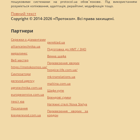
пошуковими системами на protocol.ua обов`язкове. Під використанням
розуміється копіювання, адаптація, рерайтинг, модифікація тощо.
Повний текст
Copyright © 2014-2026 «Протокол». Всі права захищені.
Партнери
Сережки з діамантами
pereklad.ua
alliancetechnika.ua
Підготовка до НМТ / ЗНО
миралинкс
Винна шафа
Веб мастер
Перевезення хворих
https://motokosmos.ua/
hospice-life.com.ua/
Синтезатори
mk-translations.ua
perevod.agency
maltina.com.ua
agrotechnika.com.ua
Шафи купе
europeservice.com.ua
Брендові сумки
текст юа
Натяжні стелі Nova Stelya
Посилання
Перевезення хворих за
kievperevod.com.ua
кордон