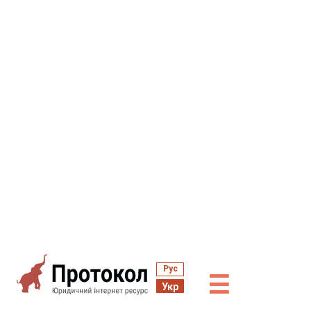
Рус
☰
Укр