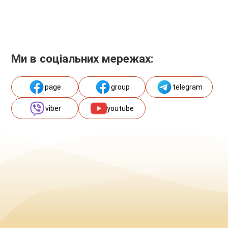
Ми в соціальних мережах:
page
group
telegram
viber
youtube