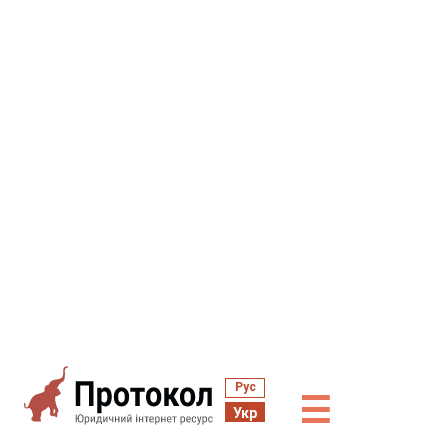
Рус
☰
Укр