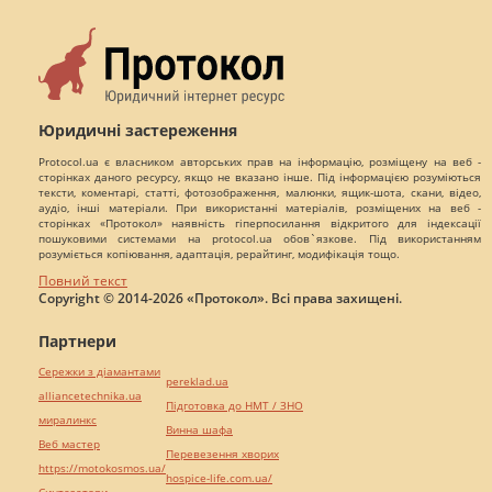
Юридичні застереження
Protocol.ua є власником авторських прав на інформацію, розміщену на веб -
сторінках даного ресурсу, якщо не вказано інше. Під інформацією розуміються
тексти, коментарі, статті, фотозображення, малюнки, ящик-шота, скани, відео,
аудіо, інші матеріали. При використанні матеріалів, розміщених на веб -
сторінках «Протокол» наявність гіперпосилання відкритого для індексації
пошуковими системами на protocol.ua обов`язкове. Під використанням
розуміється копіювання, адаптація, рерайтинг, модифікація тощо.
Повний текст
Copyright © 2014-2026 «Протокол». Всі права захищені.
Партнери
Сережки з діамантами
pereklad.ua
alliancetechnika.ua
Підготовка до НМТ / ЗНО
миралинкс
Винна шафа
Веб мастер
Перевезення хворих
https://motokosmos.ua/
hospice-life.com.ua/
Синтезатори