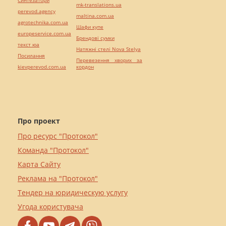
mk-translations.ua
perevod.agency
maltina.com.ua
agrotechnika.com.ua
Шафи купе
europeservice.com.ua
Брендові сумки
текст юа
Натяжні стелі Nova Stelya
Посилання
Перевезення хворих за
kievperevod.com.ua
кордон
Про проект
Про ресурс "Протокол"
Команда "Протокол"
Карта Сайту
Реклама на "Протокол"
Тендер на юридическую услугу
Угода користувача