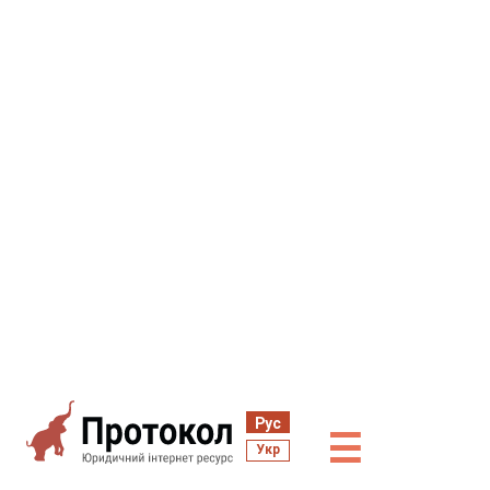
Рус
☰
Укр