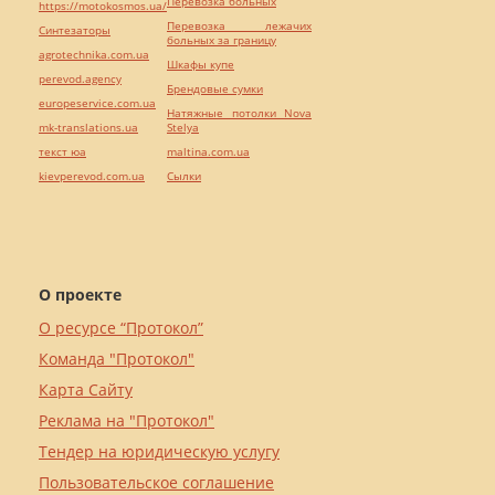
Перевозка больных
https://motokosmos.ua/
Перевозка лежачих
Синтезаторы
больных за границу
agrotechnika.com.ua
Шкафы купе
perevod.agency
Брендовые сумки
europeservice.com.ua
Натяжные потолки Nova
mk-translations.ua
Stelya
текст юа
maltina.com.ua
kievperevod.com.ua
Cылки
О проекте
О ресурсе “Протокол”
Команда "Протокол"
Карта Сайту
Реклама на "Протокол"
Тендер на юридическую услугу
Пользовательское соглашение