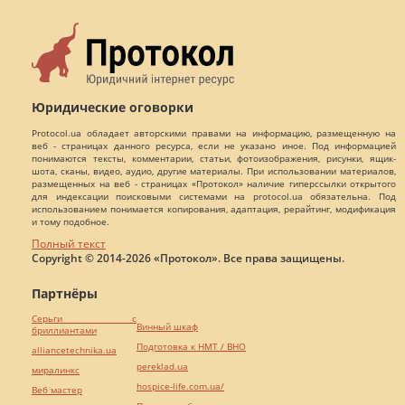
Юридические оговорки
Protocol.ua обладает авторскими правами на информацию, размещенную на
веб - страницах данного ресурса, если не указано иное. Под информацией
понимаются тексты, комментарии, статьи, фотоизображения, рисунки, ящик-
шота, сканы, видео, аудио, другие материалы. При использовании материалов,
размещенных на веб - страницах «Протокол» наличие гиперссылки открытого
для индексации поисковыми системами на protocol.ua обязательна. Под
использованием понимается копирования, адаптация, рерайтинг, модификация
и тому подобное.
Полный текст
Copyright © 2014-2026 «Протокол». Все права защищены.
Партнёры
Серьги с
Винный шкаф
бриллиантами
Подготовка к НМТ / ВНО
alliancetechnika.ua
pereklad.ua
миралинкс
hospice-life.com.ua/
Веб мастер