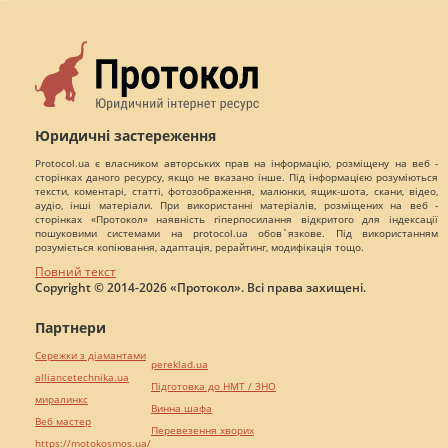
Юридичні застереження
Protocol.ua є власником авторських прав на інформацію, розміщену на веб -
сторінках даного ресурсу, якщо не вказано інше. Під інформацією розуміються
тексти, коментарі, статті, фотозображення, малюнки, ящик-шота, скани, відео,
аудіо, інші матеріали. При використанні матеріалів, розміщених на веб -
сторінках «Протокол» наявність гіперпосилання відкритого для індексації
пошуковими системами на protocol.ua обов`язкове. Під використанням
розуміється копіювання, адаптація, рерайтинг, модифікація тощо.
Повний текст
Copyright © 2014-2026 «Протокол». Всі права захищені.
Партнери
Сережки з діамантами
pereklad.ua
alliancetechnika.ua
Підготовка до НМТ / ЗНО
миралинкс
Винна шафа
Веб мастер
Перевезення хворих
https://motokosmos.ua/