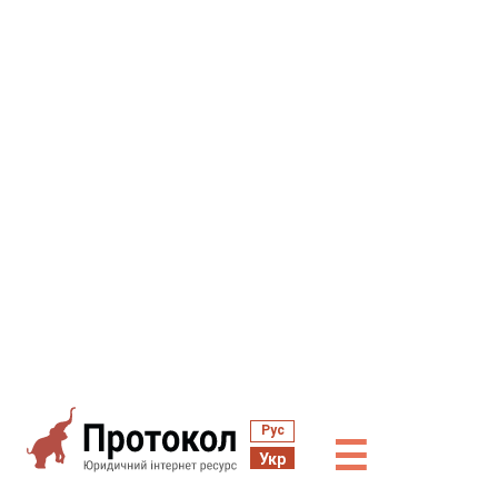
Рус
☰
Укр