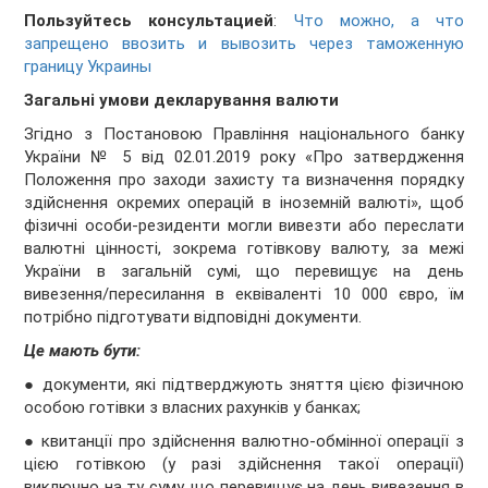
Пользуйтесь консультацией
:
Что можно, а что
запрещено ввозить и вывозить через таможенную
границу Украины
Загальні умови декларування валюти
Згідно з Постановою Правління національного банку
України № 5 від 02.01.2019 року «Про затвердження
Положення про заходи захисту та визначення порядку
здійснення окремих операцій в іноземній валюті», щоб
фізичні особи-резиденти могли вивезти або переслати
валютні цінності, зокрема готівкову валюту, за межі
України в загальній сумі, що перевищує на день
вивезення/пересилання в еквіваленті 10 000 євро, їм
потрібно підготувати відповідні документи.
Це мають бути:
● документи, які підтверджують зняття цією фізичною
особою готівки з власних рахунків у банках;
● квитанції про здійснення валютно-обмінної операції з
цією готівкою (у разі здійснення такої операції)
виключно на ту суму, що перевищує на день вивезення в