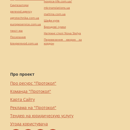
hospice-life.com.ua/
Синтезатори
mk-translations.ua
perevod.agency
maltina.com.ua
agrotechnika.com.ua
Шафи купе
europeservice.com.ua
Брендові сумки
текст юа
Натяжні стелі Nova Stelya
Посилання
Перевезення хворих за
kievperevod.com.ua
кордон
Про проект
Про ресурс "Протокол"
Команда "Протокол"
Карта Сайту
Реклама на "Протокол"
Тендер на юридическую услугу
Угода користувача