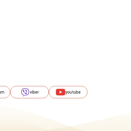
am
viber
youtube