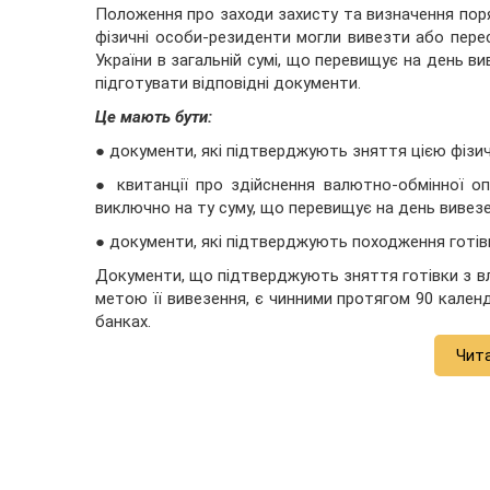
Положення про заходи захисту та визначення поря
фізичні особи-резиденти могли вивезти або перес
України в загальній сумі, що перевищує на день ви
підготувати відповідні документи.
Це мають бути:
● документи, які підтверджують зняття цією фізич
● квитанції про здійснення валютно-обмінної опе
виключно на ту суму, що перевищує на день вивезен
● документи, які підтверджують походження готів
Документи, що підтверджують зняття готівки з вл
метою її вивезення, є чинними протягом 90 календа
банках.
Чит