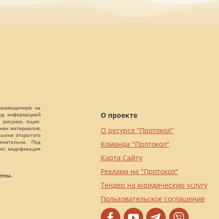
 размещенную на
О проекте
Под информацией
 рисунки, ящик-
ании материалов,
О ресурсе “Протокол”
сылки открытого
язательна. Под
Команда "Протокол"
нг, модификация
Карта Сайту
Реклама на "Протокол"
ены.
Тендер на юридическую услугу
Пользовательское соглашение