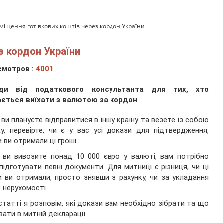
міщення готівкових коштів через кордон України
з кордон України
смотров :
4001
ди від податкового консультанта для тих, хто
ається виїхати з валютою за кордон
ви плануєте відправитися в іншу країну та везете із собою
ку, перевірте, чи є у вас усі докази для підтвердження,
и ви отримали ці гроші.
ви вивозите понад 10 000 євро у валюті, вам потрібно
підготувати певні документи. Для митниці є різниця, чи ці
 ви отримали, просто знявши з рахунку, чи за укладання
з нерухомості.
 статті я розповім, які докази вам необхідно зібрати та що
вати в митній декларації.