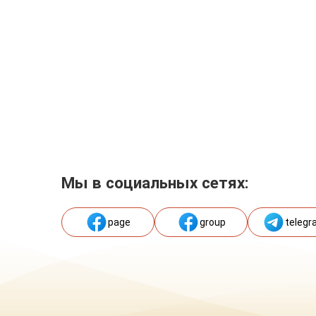
Мы в социальных сетях:
page
group
telegr