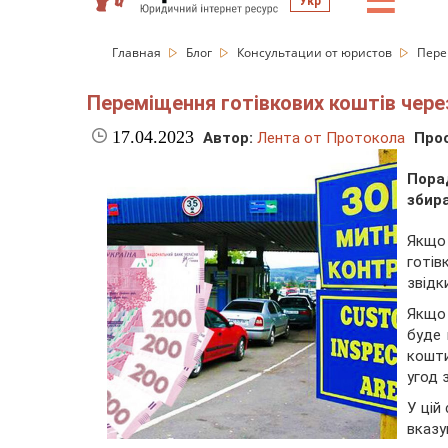
☰
Укр
Главная
Блог
Консультации от юристов
Пере
Переміщення готівкових коштів чере
17.04.2023
Автор:
Лента от Протокола
Про
Пора
збир
Якщо 
готів
звідк
Якщо 
буде 
кошти
угод 
У цій
вказу