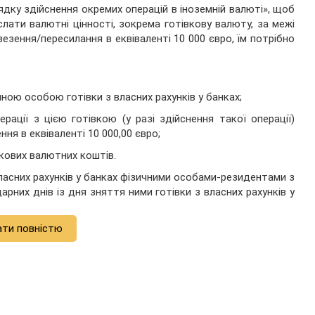
дку здійснення окремих операцій в іноземній валюті», щоб
лати валютні цінності, зокрема готівкову валюту, за межі
везення/пересилання в еквіваленті 10 000 євро, їм потрібно
ною особою готівки з власних рахунків у банках;
рації з цією готівкою (у разі здійснення такої операції)
ня в еквіваленті 10 000,00 євро;
кових валютних коштів.
асних рахунків у банках фізичними особами-резидентами з
рних днів із дня зняття ними готівки з власних рахунків у
ати повністю