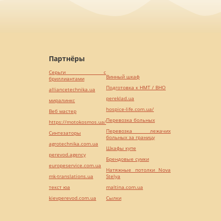
Партнёры
Серьги с
Винный шкаф
бриллиантами
Подготовка к НМТ / ВНО
alliancetechnika.ua
pereklad.ua
миралинкс
hospice-life.com.ua/
Веб мастер
Перевозка больных
https://motokosmos.ua/
Перевозка лежачих
Синтезаторы
больных за границу
agrotechnika.com.ua
Шкафы купе
perevod.agency
Брендовые сумки
europeservice.com.ua
Натяжные потолки Nova
mk-translations.ua
Stelya
текст юа
maltina.com.ua
kievperevod.com.ua
Cылки