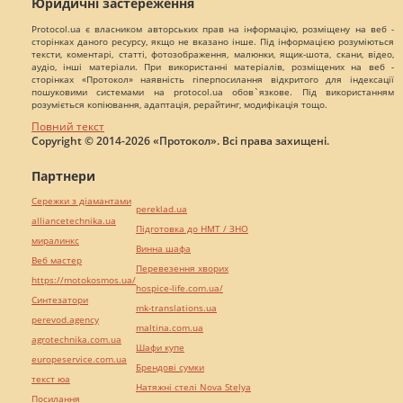
Юридичні застереження
Protocol.ua є власником авторських прав на інформацію, розміщену на веб -
сторінках даного ресурсу, якщо не вказано інше. Під інформацією розуміються
тексти, коментарі, статті, фотозображення, малюнки, ящик-шота, скани, відео,
аудіо, інші матеріали. При використанні матеріалів, розміщених на веб -
сторінках «Протокол» наявність гіперпосилання відкритого для індексації
пошуковими системами на protocol.ua обов`язкове. Під використанням
розуміється копіювання, адаптація, рерайтинг, модифікація тощо.
Повний текст
Copyright © 2014-2026 «Протокол». Всі права захищені.
Партнери
Сережки з діамантами
pereklad.ua
alliancetechnika.ua
Підготовка до НМТ / ЗНО
миралинкс
Винна шафа
Веб мастер
Перевезення хворих
https://motokosmos.ua/
hospice-life.com.ua/
Синтезатори
mk-translations.ua
perevod.agency
maltina.com.ua
agrotechnika.com.ua
Шафи купе
europeservice.com.ua
Брендові сумки
текст юа
Натяжні стелі Nova Stelya
Посилання