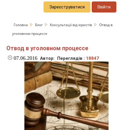
Зареєструватися
Ввійти
Головна
Блог
Консультації від юристів
Отвод в
уголовном процессе
Отвод в уголовном процессе
07.06.2016
Автор:
Переглядів :
18847