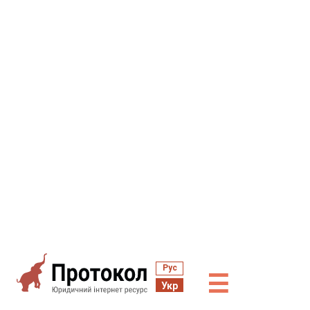
Рус
☰
Укр