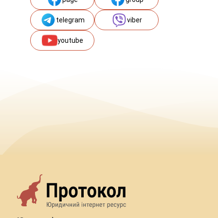
telegram
viber
youtube