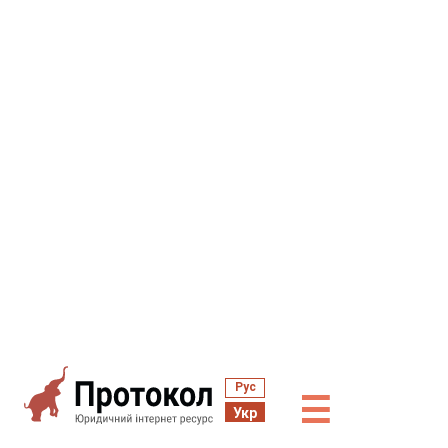
Рус
☰
Укр