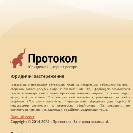
Юридичні застереження
Protocol.ua є власником авторських прав на інформацію, розміщену на веб -
сторінках даного ресурсу, якщо не вказано інше. Під інформацією розуміються
тексти, коментарі, статті, фотозображення, малюнки, ящик-шота, скани, відео,
аудіо, інші матеріали. При використанні матеріалів, розміщених на веб -
сторінках «Протокол» наявність гіперпосилання відкритого для індексації
пошуковими системами на protocol.ua обов`язкове. Під використанням
розуміється копіювання, адаптація, рерайтинг, модифікація тощо.
Повний текст
Copyright © 2014-2026 «Протокол». Всі права захищені.