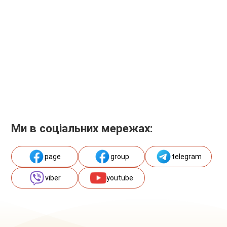
Ми в соціальних мережах:
page
group
telegram
viber
youtube