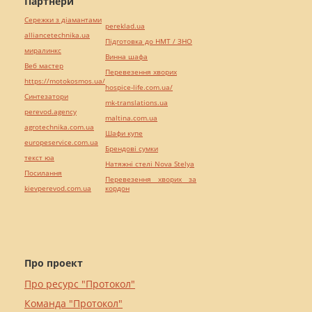
Партнери
Сережки з діамантами
pereklad.ua
alliancetechnika.ua
Підготовка до НМТ / ЗНО
миралинкс
Винна шафа
Веб мастер
Перевезення хворих
https://motokosmos.ua/
hospice-life.com.ua/
Синтезатори
mk-translations.ua
perevod.agency
maltina.com.ua
agrotechnika.com.ua
Шафи купе
europeservice.com.ua
Брендові сумки
текст юа
Натяжні стелі Nova Stelya
Посилання
Перевезення хворих за
kievperevod.com.ua
кордон
Про проект
Про ресурс "Протокол"
Команда "Протокол"