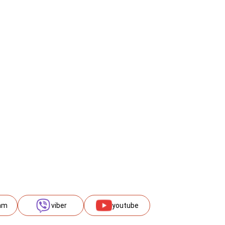
am
viber
youtube