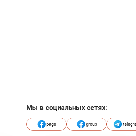
Мы в социальных сетях:
page
group
telegr