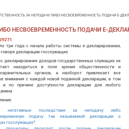
ТСТВЕННОСТЬ ЗА НЕПОДАЧУ ЛИБО НЕСВОЕВРЕМЕННОСТЬ ПОДАЧИ Е-ДЕКЛ
ИБО НЕСВОЕВРЕМЕННОСТЬ ПОДАЧИ Е-ДЕКЛА
29271
о три года с начала работы системы e-декларирования,
 говоря декларации госслужащих.
с декларирования доходов государственных служащих не
стает находиться в поле зрения общественности и
оохранительных органов, а наоборот привлекает все
е внимания с каждой новой поданной декларации, в том
е и по причине доступности декларации для любого
анина.
ление:
е негативные последствия за неподачу либо
оевременную подачу так называемой декларации о
ах госслужащих?
е процедуры проходят после подачи декларации