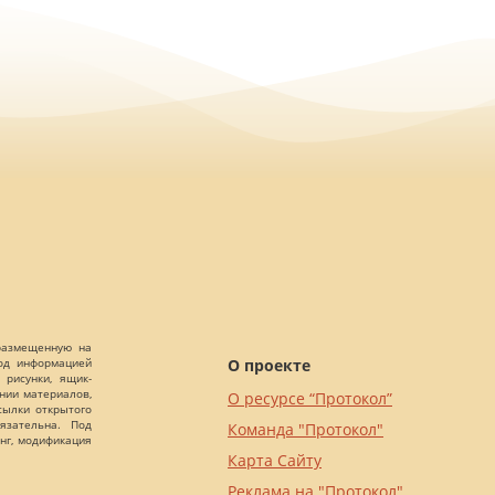
 размещенную на
О проекте
Под информацией
 рисунки, ящик-
ании материалов,
О ресурсе “Протокол”
сылки открытого
язательна. Под
Команда "Протокол"
нг, модификация
Карта Сайту
Реклама на "Протокол"