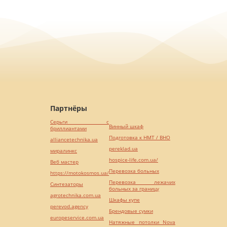
Партнёры
Серьги с
Винный шкаф
бриллиантами
Подготовка к НМТ / ВНО
alliancetechnika.ua
pereklad.ua
миралинкс
hospice-life.com.ua/
Веб мастер
Перевозка больных
https://motokosmos.ua/
Перевозка лежачих
Синтезаторы
больных за границу
agrotechnika.com.ua
Шкафы купе
perevod.agency
Брендовые сумки
europeservice.com.ua
Натяжные потолки Nova