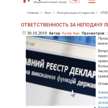
☰
Укр
Главная
Блог
Консультации от юристов
ОТВЕ
ОТВЕТСТВЕННОСТЬ ЗА НЕПОДАЧУ Л
30.10.2019
Автор:
Кучер Іван
Просмотров :
Прошл
иначе
Вопро
пере
прав
больш
числ
гражд
Оглав
Каки
несв
доход
Каки