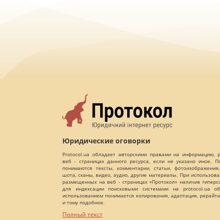
Юридические оговорки
Protocol.ua обладает авторскими правами на информацию,
веб - страницах данного ресурса, если не указано иное. 
понимаются тексты, комментарии, статьи, фотоизображения,
шота, сканы, видео, аудио, другие материалы. При использов
размещенных на веб - страницах «Протокол» наличие гиперс
для индексации поисковыми системами на protocol.ua об
использованием понимается копирования, адаптация, рерайти
и тому подобное.
Полный текст