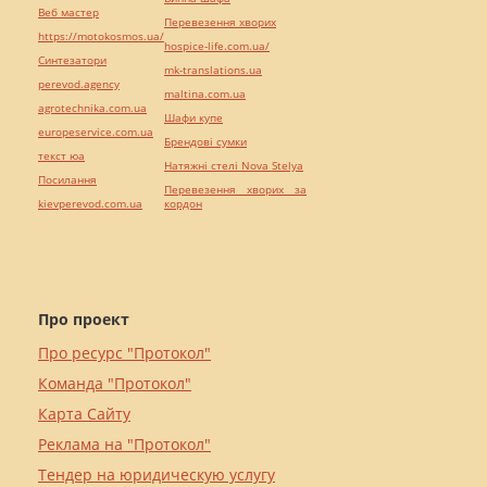
Веб мастер
Перевезення хворих
https://motokosmos.ua/
hospice-life.com.ua/
Синтезатори
mk-translations.ua
perevod.agency
maltina.com.ua
agrotechnika.com.ua
Шафи купе
europeservice.com.ua
Брендові сумки
текст юа
Натяжні стелі Nova Stelya
Посилання
Перевезення хворих за
kievperevod.com.ua
кордон
Про проект
Про ресурс "Протокол"
Команда "Протокол"
Карта Сайту
Реклама на "Протокол"
Тендер на юридическую услугу