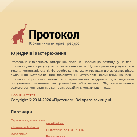
Юридичні застереження
Protocol.ua є власником авторських прав на інформацію, розміщену на веб -
сторінках даного ресурсу, якщо не вказано інше. Під інформацією розуміються
тексти, коментарі, статті, фотозображення, малюнки, ящик-шота, скани, відео,
аудіо, інші матеріали. При використанні матеріалів, розміщених на веб -
сторінках «Протокол» наявність гіперпосилання відкритого для індексації
пошуковими системами на protocol.ua обов`язкове. Під використанням
розуміється копіювання, адаптація, рерайтинг, модифікація тощо.
Повний текст
Copyright © 2014-2026 «Протокол». Всі права захищені.
Партнери
Сережки з діамантами
pereklad.ua
alliancetechnika.ua
Підготовка до НМТ / ЗНО
миралинкс
Винна шафа