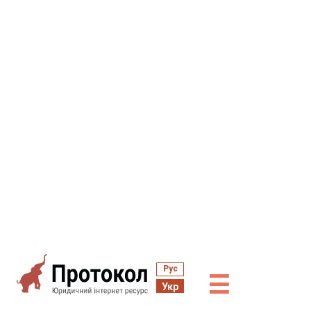
Рус
☰
Укр