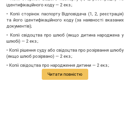
іден­тифікаційного коду — 2 екз.;
• Копії сторінок паспорту Відповідача (1, 2, реєстрація)
та його ідентифікаційного коду (за наявності вказаних
документів);
• Копії свідоцтва про шлюб (якщо дитина народжена у
шлюбі) — 2 екз.;
• Копії рішення суду або свідоцтва про розірвання шлюбу
(якщо шлюб розірвано) — 2 екз.;
• Копії свідоцтва про народження дитини — 2 екз.;
Читати повністю