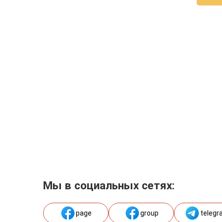
Мы в социальных сетях:
page
group
telegr