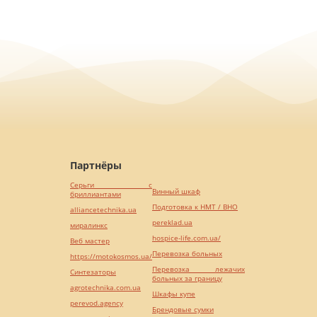
Партнёры
Серьги с
Винный шкаф
бриллиантами
Подготовка к НМТ / ВНО
alliancetechnika.ua
pereklad.ua
миралинкс
hospice-life.com.ua/
Веб мастер
Перевозка больных
https://motokosmos.ua/
Перевозка лежачих
Синтезаторы
больных за границу
agrotechnika.com.ua
Шкафы купе
perevod.agency
Брендовые сумки