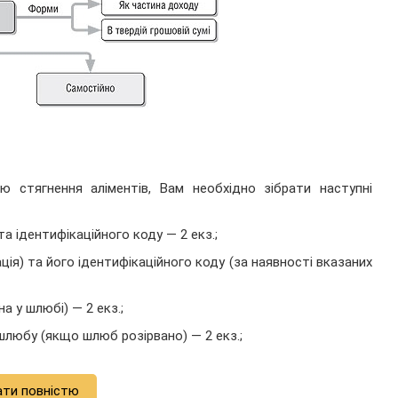
стягнення алімен­тів, Вам необхідно зібрати наступні
та іден­тифікаційного коду — 2 екз.;
рація) та його ідентифікаційного коду (за наявності вказаних
 у шлюбі) — 2 екз.;
 шлюбу (якщо шлюб розірвано) — 2 екз.;
ати повністю