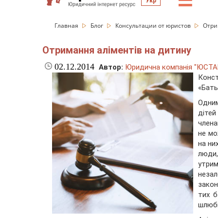
☰
Укр
Главная
Блог
Консультации от юристов
Отри
Отримання аліментів на дитину
02.12.2014
Автор:
Юридична компанія "ЮСТА
Конст
«Бать
Одним
діте
члена
не мо
на ни
люди,
утри
незал
закон
тих б
шлюбі