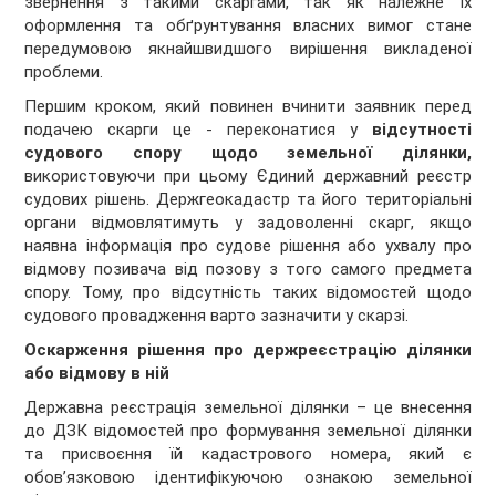
звернення з такими скаргами, так як належне їх
оформлення та обґрунтування власних вимог стане
передумовою якнайшвидшого вирішення викладеної
проблеми.
Першим кроком, який повинен вчинити заявник перед
подачею скарги це - переконатися у
відсутності
судового спору щодо земельної ділянки,
використовуючи при цьому Єдиний державний реєстр
судових рішень. Держгеокадастр та його територіальні
органи відмовлятимуть у задоволенні скарг, якщо
наявна інформація про судове рішення або ухвалу про
відмову позивача від позову з того самого предмета
спору. Тому, про відсутність таких відомостей щодо
судового провадження варто зазначити у скарзі.
Оскарження рішення про держреєстрацію ділянки
або відмову в ній
Державна реєстрація земельної ділянки – це внесення
до ДЗК відомостей про формування земельної ділянки
та присвоєння їй кадастрового номера, який є
обов’язковою ідентифікуючою ознакою земельної