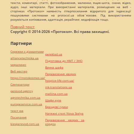
тексти, коментарі, статті, фотозображення, малюнки, ящик-шота, скани, відео,
аудіо, інші матеріали. При використанні матеріалів, розміщених на веб -
сторінках «Протокол» наявність гіперпосилання відкритого для індексації
пошуковими системами на protocol.ua обов`язкове. Під використанням
розуміється копіювання, адаптація, рерайтинг, модифікація тощо.
Повний текст
Copyright © 2014-2026 «Протокол». Всі права захищені.
Партнери
Сережки з діамантами
pereklad.ua
alliancetechnika.ua
Підготовка до НМТ / ЗНО
миралинкс
Винна шафа
Веб мастер
Перевезення хворих
https://motokosmos.ua/
hospice-life.com.ua/
Синтезатори
mk-translations.ua
perevod.agency
maltina.com.ua
agrotechnika.com.ua
Шафи купе
europeservice.com.ua
Брендові сумки
текст юа
Натяжні стелі Nova Stelya
Посилання
Перевезення хворих за
kievperevod.com.ua
кордон