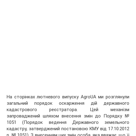
На сторінках лютневого випуску AgroUA ми розглянули
загальний порядок оскарження дій державного
кадастрового реєстратора. Цей механізм
запроваджений шляхом внесення змін до Порядку №
1051 (Порядок ведення Державного земельного
кадастру, затверджений постановою КМУ від 17.10.2012
р. № 1051). З внесенням цих змін особа, яка вважає, що її