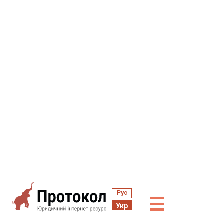
Рус
☰
Укр