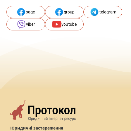
page
group
telegram
viber
youtube
Юридичні застереження