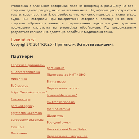
Protocol.ua є власником авторських прав на інформацію, розміщену на веб -
сторінках даного ресурсу, якщо не вказано інше. Під інформацією розуміються
тексти, коментарі, статті, фотозображення, малюнки, ящик-шота, скани, відео,
аудіо, інші матеріали. При використанні матеріалів, розміщених на веб -
сторінках «Протокол» наявність гіперпосилання відкритого для індексації
пошуковими системами на protocol.ua обов`язкове. Під використанням
розуміється копіювання, адаптація, рерайтинг, модифікація тощо.
Повний текст
Copyright © 2014-2026 «Протокол». Всі права захищені.
Партнери
Сережки з діамантами
pereklad.ua
alliancetechnika.ua
Підготовка до НМТ / ЗНО
миралинкс
Винна шафа
Веб мастер
Перевезення хворих
https://motokosmos.ua/
hospice-life.com.ua/
Синтезатори
mk-translations.ua
perevod.agency
maltina.com.ua
agrotechnika.com.ua
Шафи купе
europeservice.com.ua
Брендові сумки
текст юа
Натяжні стелі Nova Stelya
Посилання
Перевезення хворих за