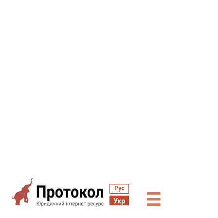
Рус
☰
Укр