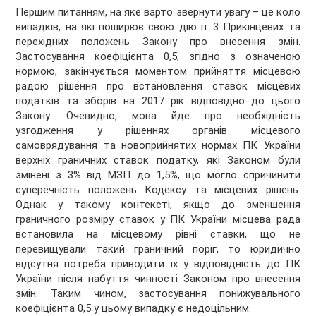
Першим питанням, на яке варто звернути увагу – це коло
випадків, на які поширює свою дію п. 3 Прикінцевих та
перехідних положень Закону про внесення змін.
Застосування коефіцієнта 0,5, згідно з означеною
нормою, закінчується моментом прийняття місцевою
радою рішення про встановлення ставок місцевих
податків та зборів на 2017 рік відповідно до цього
Закону. Очевидно, мова йде про необхідність
узгодження у рішеннях органів місцевого
самоврядування та новоприйнятих нормах ПК України
верхніх граничних ставок податку, які Законом були
змінені з 3% від МЗП до 1,5%, що могло спричинити
суперечність положень Кодексу та місцевих рішень.
Однак у такому контексті, якщо до зменшення
граничного розміру ставок у ПК України місцева рада
встановила на місцевому рівні ставки, що не
перевищували такий граничний поріг, то юридично
відсутня потреба приводити їх у відповідність до ПК
України після набуття чинності Законом про внесення
змін. Таким чином, застосування понижувального
коефіцієнта 0,5 у цьому випадку є недоцільним.