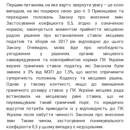
Першим питанням, на яке варто звернути увагу – це коло
випадків, на які поширює свою дію п. 3 Прикінцевих та
перехідних положень Закону про внесення змін.
Застосування коефіцієнта 0,5, згідно з означеною
нормою, закінчується моментом прийняття місцевою
радою рішення про встановлення ставок місцевих
податків та зборів на 2017 рік відповідно до цього
Закону. Очевидно, мова йде про необхідність
узгодження у рішеннях органів місцевого
самоврядування та новоприйнятих нормах ПК України
верхніх граничних ставок податку, які Законом були
змінені з 3% від МЗП до 1,5%, що могло спричинити
суперечність положень Кодексу та місцевих рішень.
Однак у такому контексті, якщо до зменшення
граничного розміру ставок у ПК України місцева рада
встановила на місцевому рівні ставки, що не
перевищували такий граничний поріг, то юридично
відсутня потреба приводити їх у відповідність до ПК
України після набуття чинності Законом про внесення
змін. Таким чином, застосування понижувального
коефіцієнта 0,5 у цьому випадку є недоцільним.