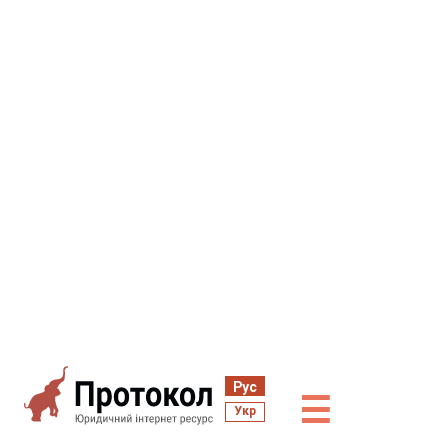
Рус
☰
Укр