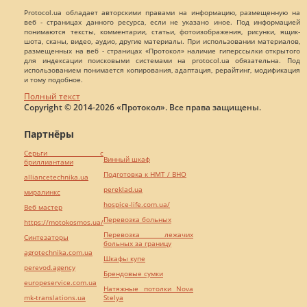
Protocol.ua обладает авторскими правами на информацию, размещенную на
веб - страницах данного ресурса, если не указано иное. Под информацией
понимаются тексты, комментарии, статьи, фотоизображения, рисунки, ящик-
шота, сканы, видео, аудио, другие материалы. При использовании материалов,
размещенных на веб - страницах «Протокол» наличие гиперссылки открытого
для индексации поисковыми системами на protocol.ua обязательна. Под
использованием понимается копирования, адаптация, рерайтинг, модификация
и тому подобное.
Полный текст
Copyright © 2014-2026 «Протокол». Все права защищены.
Партнёры
Серьги с
Винный шкаф
бриллиантами
Подготовка к НМТ / ВНО
alliancetechnika.ua
pereklad.ua
миралинкс
hospice-life.com.ua/
Веб мастер
Перевозка больных
https://motokosmos.ua/
Перевозка лежачих
Синтезаторы
больных за границу
agrotechnika.com.ua
Шкафы купе
perevod.agency
Брендовые сумки
europeservice.com.ua
Натяжные потолки Nova
mk-translations.ua
Stelya