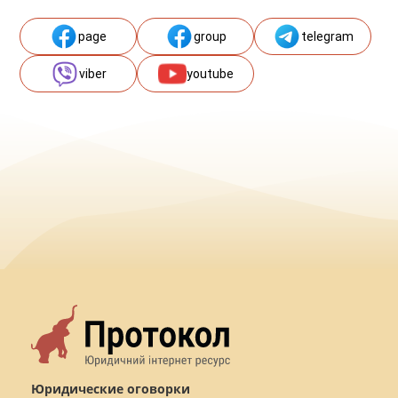
page
group
telegram
viber
youtube
Юридические оговорки