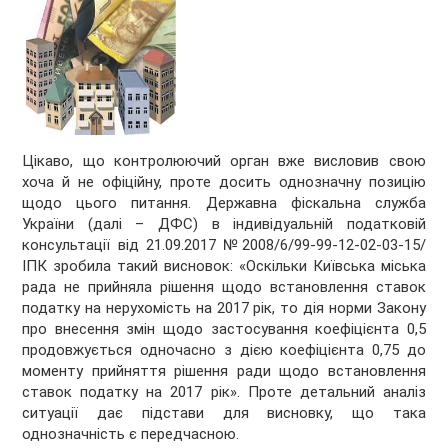
Цікаво, що контролюючий орган вже висловив свою
хоча й не офіційну, проте досить однозначну позицію
щодо цього питання. Державна фіскальна служба
України (далі – ДФС) в індивідуальній податковій
консультації від 21.09.2017 №2008/6/99-99-12-02-03-15/
ІПК зробила такий висновок: «Оскільки Київська міська
рада не прийняла рішення щодо встановлення ставок
податку на нерухомість на 2017 рік, то дія норми Закону
про внесення змін щодо застосування коефіцієнта 0,5
продовжується одночасно з дією коефіцієнта 0,75 до
моменту прийняття рішення ради щодо встановлення
ставок податку на 2017 рік». Проте детальний аналіз
ситуації дає підстави для висновку, що така
однозначність є передчасною.