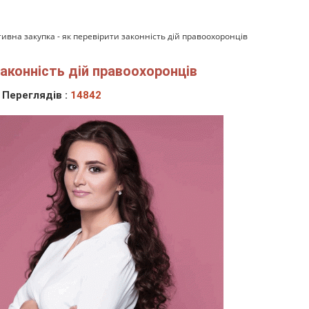
ивна закупка - як перевірити законність дій правоохоронців
законність дій правоохоронців
Переглядів :
14842