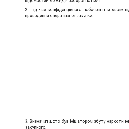
відомостей до ЄРДР забороняється.
2. Під час конфіденційного побачення із своїм 
проведення оперативної закупки.
3. Визначити, хто був ініціатором збуту наркотичн
закупного.