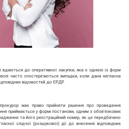
і вдаються до оперативної закупки, яка є однією із форм
волі часто спостерігаються випадки, коли дана негласна
ідповідних відомостей до ЄРДР.
прокурор має право прийняти рішення про проведення
ення приймається у формі постанови, одним з обов'язкових
овадження та його реєстраційний номер, як це передбачено
гласної слідчої (розшукової) дії до внесення відповідних