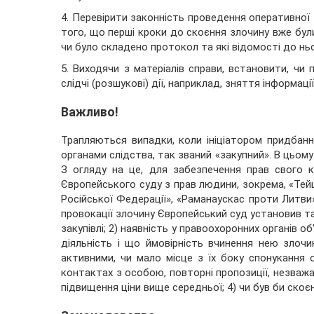
4. Перевірити законність проведення оперативної з
того, що перші кроки до скоєння злочину вже були
чи було складено протокол та які відомості до нь
5. Виходячи з матеріалів справи, встановити, чи п
слідчі (розшукові) дії, наприклад, зняття інформаці
Важливо!
Трапляються випадки, коли ініціатором придбанн
органами слідства, так званий «закупний». В цьом
З огляду на це, для забезпечення прав свого к
Європейського суду з прав людини, зокрема, «Тейш
Російської Федерації», «Раманаускас проти Литви»
провокації злочину Європейський суд установив так
закупівлі; 2) наявність у правоохоронних органів 
діяльність і що ймовірність вчинення нею злочи
активними, чи мало місце з їх боку спонукання о
контактах з особою, повторні пропозиції, незважа
підвищення ціни вище середньої; 4) чи був би скоє