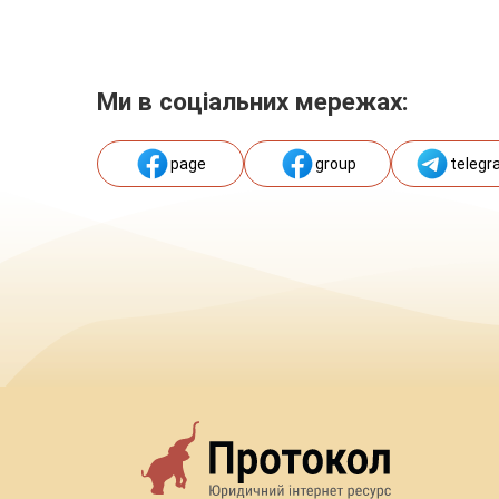
Ми в соціальних мережах:
page
group
telegr