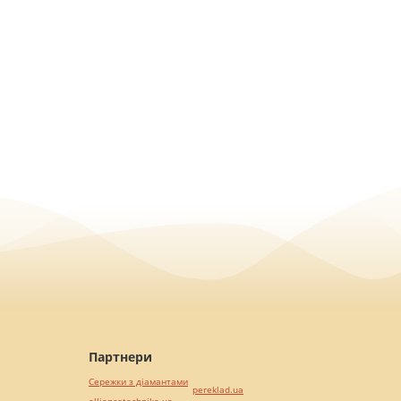
Партнери
Сережки з діамантами
pereklad.ua
alliancetechnika.ua