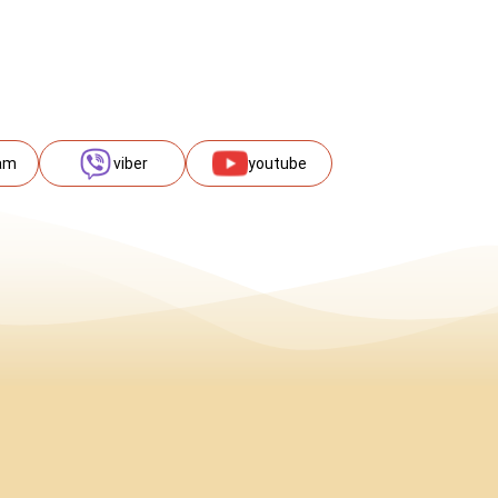
am
viber
youtube