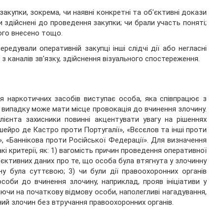
акупки, зокрема, чи наявні конкретні та об'єктивні докази
 здійснені до проведення закупки; чи брали участь поняті;
ого внесено тощо.
ередували оперативній закупці інші слідчі дії або негласні
ї з каналів зв'язку, здійснення візуального спостереження.
я наркотичних засобів виступає особа, яка співпрацює з
у випадку може мати місце провокація до вчинення злочину.
лієнта захисники повинні акцентувати увагу на рішеннях
ейро де Кастро проти Португалії», «Вєсєлов та інші проти
, «Баннікова проти Російської Федерації». Для визначення
і критерії, як: 1) вагомість причин проведення оперативної
об'єктивних даних про те, що особа була втягнута у злочинну
ну була суттєвою; 3) чи були дії правоохоронних органів
соби до вчинення злочину, наприклад, прояв ініціативи у
ючи на початкову відмову особи, наполегливі нагадування,
ний злочин без втручання правоохоронних органів.