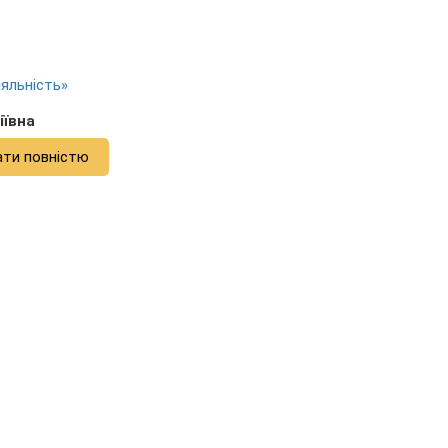
яльність»
іївна
ати повністю