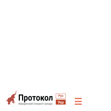
Рус
☰
Укр