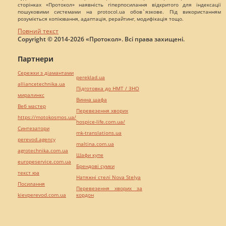
сторінках «Протокол» наявність гіперпосилання відкритого для індексації
пошуковими системами на protocol.ua обов`язкове. Під використанням
розуміється копіювання, адаптація, рерайтинг, модифікація тощо.
Повний текст
Copyright © 2014-2026 «Протокол». Всі права захищені.
Партнери
Сережки з діамантами
pereklad.ua
alliancetechnika.ua
Підготовка до НМТ / ЗНО
миралинкс
Винна шафа
Веб мастер
Перевезення хворих
https://motokosmos.ua/
hospice-life.com.ua/
Синтезатори
mk-translations.ua
perevod.agency
maltina.com.ua
agrotechnika.com.ua
Шафи купе
europeservice.com.ua
Брендові сумки
текст юа
Натяжні стелі Nova Stelya
Посилання
Перевезення хворих за
kievperevod.com.ua
кордон