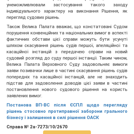
унеможливлювали застосування такого заходу
індивідуального характеру на виконання Рішення, як
перегляд судових рішень.
Також Велика Палата вважає, що констатовані Судом
порушення конвенційних та національних вимог в аспекті
фактичних обстави цієї справи можуть бути усунуті
шляхом скасування рішень судів першої, апеляційної та
касаційної інстанцій з передачею справи на новий
судовий розгляд до суду першої інстанції. Таким чином,
Велика Палата Верховного Суду задовольняє вимоги
заяви позивачки лише в частині скасування рішень судів
попередніх та касаційної інстанцій, але не знаходить
підстав для задоволення доводів цієї заяви в частині
постановлення нового судового рішення на користь
заявлених вимог.
Постанова ВП-ВС після ЄСПЛ щодо перегляду
рішень стосовно протиправної заборони грального
бізнесу і залишення в силі рішення ОАСК
Справа № 2а-7273/10/2670