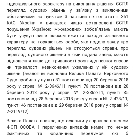
індивідуального характеру на виконання рішення ЄСПЛ
перегляд судових рішень у зв`язку з виключними
обставинами за пунктом 3 частини п`ятої статті 361
КАС України у випадках, якщо встановлені ЄСПЛ
порушення Україною міжнародних зобов`язань: мають
бути усунуті лише шляхом вжиття заходів загального
характеру; не торкаються особи, яка подала заяву про
перегляд судових рішень; не стосуються справи, про
перегляд судового рішення в якій подана заява; мають
відношення лише до тривалості розгляду певної справи
чи тривалості невиконання ухвалених у ній судових
рішень (аналогічні висновки Велика Палата Верховного
Суду зробила у пункті 81 постанови від 20 березня 2018
року у справі № 2-3646/11, пункті 76 постанови від 20
березня 2018 року у справі № 2-3862/11, пункті 85
постанови від 28 березня 2018 року у справі № 2-428/11,
пункті 46 постанови від 29 березня 2018 року у справі №
2-2119/12).
Велика Палата вважає, що оскільки у справі за позовом
ФОП ОСОБА_1 перелічених випадків немає, то немає
фактичних та юридичних передумов, які б