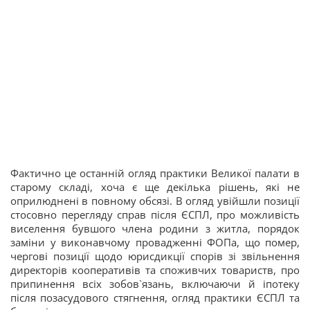
Фактично це останній огляд практики Великої палати в
старому складі, хоча є ще декілька рішень, які не
оприлюднені в повному обсязі. В огляд увійшли позиції
стосовно перегляду справ після ЄСПЛ, про можливість
виселення бувшого члена родини з житла, порядок
заміни у виконавчому провадженні ФОПа, що помер,
чергові позиції щодо юрисдикції спорів зі звільнення
директорів кооперативів та споживчих товариств, про
припинення всіх зобов`язань, включаючи й іпотеку
після позасудового стягнення, огляд практики ЄСПЛ та