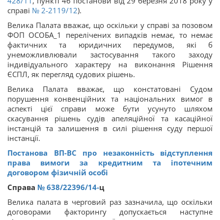
428/11
, пункті 46 постанови від 29 березня 2018 року у
справі
№ 2-2119/12
).
Велика Палата вважає, що оскільки у справі за позовом
ФОП ОСОБА_1 перелічених випадків немає, то немає
фактичних та юридичних передумов, які б
унеможливлювали застосування такого заходу
індивідуального характеру на виконання Рішення
ЄСПЛ, як перегляд судових рішень.
Велика Палата вважає, що констатовані Судом
порушення конвенційних та національних вимог в
аспекті цієї справи може бути усунуто шляхом
скасування рішень судів апеляційної та касаційної
інстанцій та залишення в силі рішення суду першої
інстанції.
Постанова ВП-ВС про незаконність відступлення
права вимоги за кредитним та іпотечним
договором фізичній особі
Справа
№ 638/22396/14-
ц
Велика палата в черговий раз зазначила, що оскільки
договорами факторингу допускається наступне