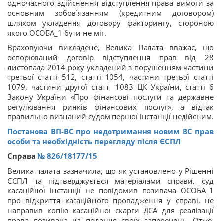
одночасного здійснення відступлення права вимоги за
основним зобов`язанням (кредитним договором)
шляхом укладення договору факторингу, стороною
якого ОСОБА_1 бути не міг.
Враховуючи викладене, Велика Палата вважає, що
оспорюваний договір відступлення прав від 28
листопада 2014 року укладений з порушенням частини
третьої статті 512, статті 1054, частини третьої статті
1079, частини другої статті 1083 ЦК України, статті 6
Закону України «Про фінансові послуги та державне
регулювання ринків фінансових послуг», а відтак
правильно визнаний судом першої інстанції недійсним.
Постанова ВП-ВС про недотримання новим ВС прав
особи та необхідність перегляду після ЄСПЛ
Справа
№ 826/18177/15
Велика палата зазначила, що як установлено у Рішенні
ЄСПЛ та підтверджується матеріалами справи, суд
касаційної інстанції не повідомив позивача ОСОБА_1
про відкриття касаційного провадження у справі, не
направив копію касаційної скарги ДСА для реалізації
права позивача на подання своїх заперечень. Отже,