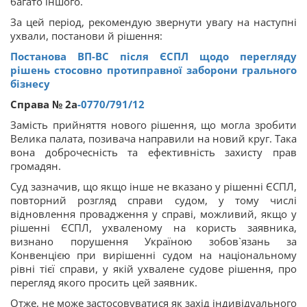
багато іншого.
За цей період, рекомендую звернути увагу на наступні
ухвали, постанови й рішення:
Постанова ВП-ВС після ЄСПЛ щодо перегляду
рішень стосовно протиправної заборони грального
бізнесу
Справа № 2а
-0770/791/12
Замість прийняття нового рішення, що могла зробити
Велика палата, позивача направили на новий круг. Така
вона доброчесність та ефективність захисту прав
громадян.
Суд зазначив, що якщо інше не вказано у рішенні ЄСПЛ,
повторний розгляд справи судом, у тому числі
відновлення провадження у справі, можливий, якщо у
рішенні ЄСПЛ, ухваленому на користь заявника,
визнано порушення Україною зобов`язань за
Конвенцією при вирішенні судом на національному
рівні тієї справи, у якій ухвалене судове рішення, про
перегляд якого просить цей заявник.
Отже, не може застосовуватися як захід індивідуального