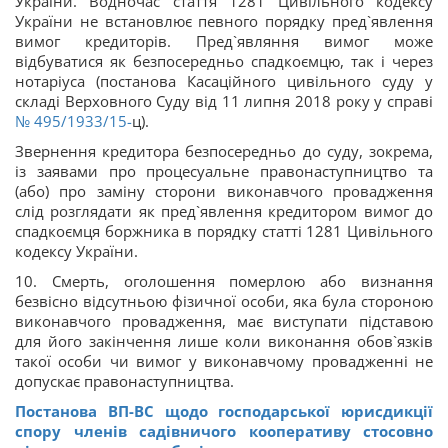
України. Водночас стаття 1281 Цивільного кодексу
України не встановлює певного порядку пред`явлення
вимог кредиторів. Пред`являння вимог може
відбуватися як безпосередньо спадкоємцю, так і через
нотаріуса (постанова Касаційного цивільного суду у
складі Верховного Суду від 11 липня 2018 року у справі
№ 495/1933/15-
ц).
Звернення кредитора безпосередньо до суду, зокрема,
із заявами про процесуальне правонаступництво та
(або) про заміну сторони виконавчого провадження
слід розглядати як пред`явлення кредитором вимог до
спадкоємця боржника в порядку статті 1281 Цивільного
кодексу України.
10. Смерть, оголошення померлою або визнання
безвісно відсутньою фізичної особи, яка була стороною
виконавчого провадження, має виступати підставою
для його закінчення лише коли виконання обов`язків
такої особи чи вимог у виконавчому провадженні не
допускає правонаступництва.
Постанова ВП-ВС щодо господарської юрисдикції
спору членів садівничого кооперативу стосовно