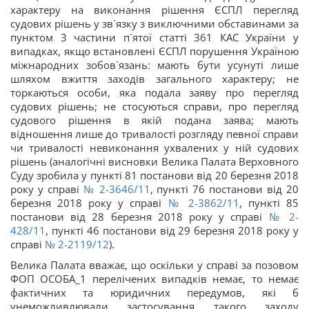
характеру на виконання рішення ЄСПЛ перегляд
судових рішень у зв`язку з виключними обставинами за
пунктом 3 частини п`ятої статті 361 КАС України у
випадках, якщо встановлені ЄСПЛ порушення Україною
міжнародних зобов`язань: мають бути усунуті лише
шляхом вжиття заходів загального характеру; не
торкаються особи, яка подала заяву про перегляд
судових рішень; не стосуються справи, про перегляд
судового рішення в якій подана заява; мають
відношення лише до тривалості розгляду певної справи
чи тривалості невиконання ухвалених у ній судових
рішень (аналогічні висновки Велика Палата Верховного
Суду зробила у пункті 81 постанови від 20 березня 2018
року у справі
№ 2-3646/11
, пункті 76 постанови від 20
березня 2018 року у справі
№ 2-3862/11
, пункті 85
постанови від 28 березня 2018 року у справі
№ 2-
428/11
, пункті 46 постанови від 29 березня 2018 року у
справі
№ 2-2119/12
).
Велика Палата вважає, що оскільки у справі за позовом
ФОП ОСОБА_1 перелічених випадків немає, то немає
фактичних та юридичних передумов, які б
унеможливлювали застосування такого заходу