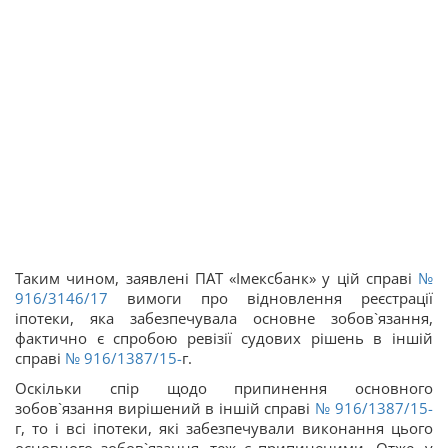
Таким чином, заявлені ПАТ «Імексбанк» у цій справі
№
916/3146/17
вимоги про відновлення реєстрації
іпотеки, яка забезпечувала основне зобов`язання,
фактично є спробою ревізії судових рішень в іншій
справі
№ 916/1387/15-
г.
Оскільки спір щодо припинення основного
зобов`язання вирішений в іншій справі
№ 916/1387/15-
г, то і всі іпотеки, які забезпечували виконання цього