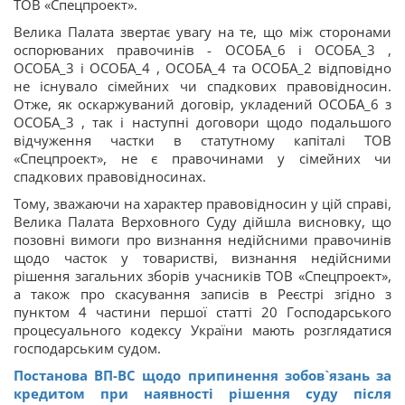
ТОВ «Спецпроект».
Велика Палата звертає увагу на те, що між сторонами
оспорюваних правочинів - ОСОБА_6 і ОСОБА_3 ,
ОСОБА_3 і ОСОБА_4 , ОСОБА_4 та ОСОБА_2 відповідно
не існувало сімейних чи спадкових правовідносин.
Отже, як оскаржуваний договір, укладений ОСОБА_6 з
ОСОБА_3 , так і наступні договори щодо подальшого
відчуження частки в статутному капіталі ТОВ
«Спецпроект», не є правочинами у сімейних чи
спадкових правовідносинах.
Тому, зважаючи на характер правовідносин у цій справі,
Велика Палата Верховного Суду дійшла висновку, що
позовні вимоги про визнання недійсними правочинів
щодо часток у товаристві, визнання недійсними
рішення загальних зборів учасників ТОВ «Спецпроект»,
а також про скасування записів в Реєстрі згідно з
пунктом 4 частини першої статті 20 Господарського
процесуального кодексу України мають розглядатися
господарським судом.
Постанова ВП-ВС щодо припинення зобов`язань за
кредитом при наявності рішення суду після