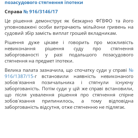
позасудового стягнення іпотеки
Справа
№ 916/3146/17
Це рішення демонструє як безкарно ФГВФО та його
уповноважені особи витрачають мільйони гривень на
судовий збір замість виплат грошей вкладникам.
Рішення дуже цікаве і говорить про можливість
невиконання рішення суду про стягнення
заборгованості у разі подальшого позасудового
стягнення на предмет іпотеки.
Велика палата зазначила, що спочатку суди у справі
№
916/1387/15-
г встановили наявність невиконаного
зобов`язання позичальника і стягнули існуючу
заборгованість. Потім суди у цій же справі встановили,
що після ухвалення рішення про стягнення спірне
зобов`язання припинилось, а тому відповідна
заборгованість відсутня, отже стягненню не підлягає.