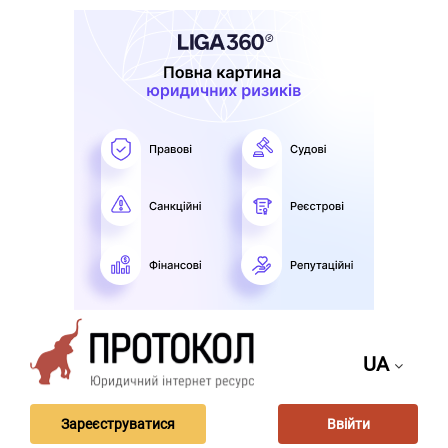
UA
Зареєструватися
Ввійти