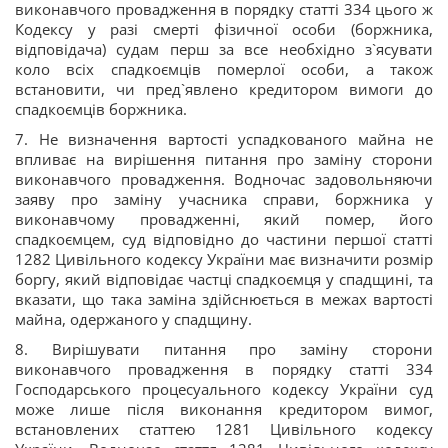
виконавчого провадження в порядку статті 334 цього ж
Кодексу у разі смерті фізичної особи (боржника,
відповідача) судам перш за все необхідно з`ясувати
коло всіх спадкоємців померлої особи, а також
встановити, чи пред`явлено кредитором вимоги до
спадкоємців боржника.
7. Не визначення вартості успадкованого майна не
впливає на вирішення питання про заміну сторони
виконавчого провадження. Водночас задовольняючи
заяву про заміну учасника справи, боржника у
виконавчому провадженні, який помер, його
спадкоємцем, суд відповідно до частини першої статті
1282 Цивільного кодексу України має визначити розмір
боргу, який відповідає частці спадкоємця у спадщині, та
вказати, що така заміна здійснюється в межах вартості
майна, одержаного у спадщину.
8. Вирішувати питання про заміну сторони
виконавчого провадження в порядку статті 334
Господарського процесуального кодексу України суд
може лише після виконання кредитором вимог,
встановлених статтею 1281 Цивільного кодексу