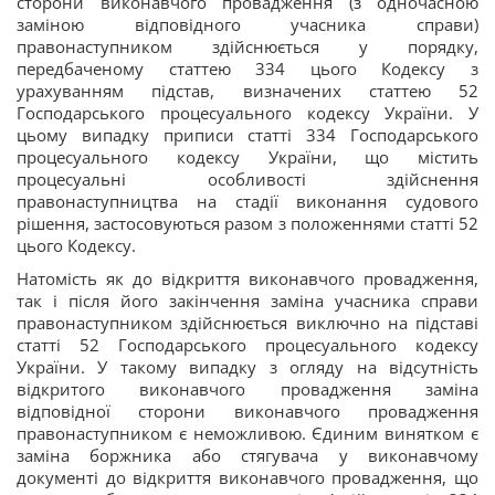
сторони виконавчого провадження (з одночасною
заміною відповідного учасника справи)
правонаступником здійснюється у порядку,
передбаченому статтею 334 цього Кодексу з
урахуванням підстав, визначених статтею 52
Господарського процесуального кодексу України. У
цьому випадку приписи статті 334 Господарського
процесуального кодексу України, що містить
процесуальні особливості здійснення
правонаступництва на стадії виконання судового
рішення, застосовуються разом з положеннями статті 52
цього Кодексу.
Натомість як до відкриття виконавчого провадження,
так і після його закінчення заміна учасника справи
правонаступником здійснюється виключно на підставі
статті 52 Господарського процесуального кодексу
України. У такому випадку з огляду на відсутність
відкритого виконавчого провадження заміна
відповідної сторони виконавчого провадження
правонаступником є неможливою. Єдиним винятком є
заміна боржника або стягувача у виконавчому
документі до відкриття виконавчого провадження, що