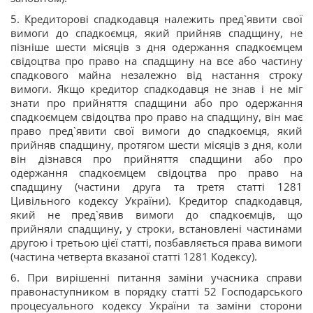
5. Кредиторові спадкодавця належить пред`явити свої
вимоги до спадкоємця, який прийняв спадщину, не
пізніше шести місяців з дня одержання спадкоємцем
свідоцтва про право на спадщину на все або частину
спадкового майна незалежно від настання строку
вимоги. Якщо кредитор спадкодавця не знав і не міг
знати про прийняття спадщини або про одержання
спадкоємцем свідоцтва про право на спадщину, він має
право пред`явити свої вимоги до спадкоємця, який
прийняв спадщину, протягом шести місяців з дня, коли
він дізнався про прийняття спадщини або про
одержання спадкоємцем свідоцтва про право на
спадщину (частини друга та третя статті 1281
Цивільного кодексу України). Кредитор спадкодавця,
який не пред`явив вимоги до спадкоємців, що
прийняли спадщину, у строки, встановлені частинами
другою і третьою цієї статті, позбавляється права вимоги
(частина четверта вказаної статті 1281 Кодексу).
6. При вирішенні питання заміни учасника справи
правонаступником в порядку статті 52 Господарського
процесуального кодексу України та заміни сторони