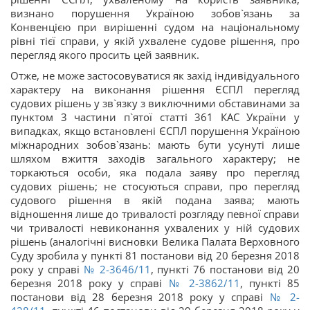
визнано порушення Україною зобов`язань за
Конвенцією при вирішенні судом на національному
рівні тієї справи, у якій ухвалене судове рішення, про
перегляд якого просить цей заявник.
Отже, не може застосовуватися як захід індивідуального
характеру на виконання рішення ЄСПЛ перегляд
судових рішень у зв`язку з виключними обставинами за
пунктом 3 частини п`ятої статті 361 КАС України у
випадках, якщо встановлені ЄСПЛ порушення Україною
міжнародних зобов`язань: мають бути усунуті лише
шляхом вжиття заходів загального характеру; не
торкаються особи, яка подала заяву про перегляд
судових рішень; не стосуються справи, про перегляд
судового рішення в якій подана заява; мають
відношення лише до тривалості розгляду певної справи
чи тривалості невиконання ухвалених у ній судових
рішень (аналогічні висновки Велика Палата Верховного
Суду зробила у пункті 81 постанови від 20 березня 2018
року у справі
№ 2-3646/11
, пункті 76 постанови від 20
березня 2018 року у справі
№ 2-3862/11
, пункті 85
постанови від 28 березня 2018 року у справі
№ 2-