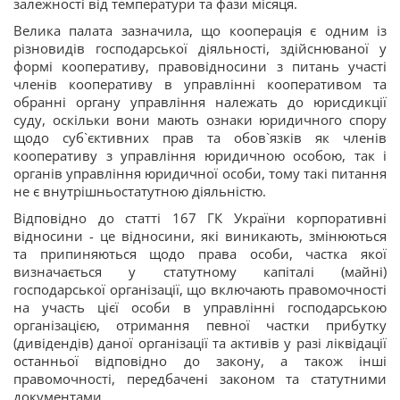
залежності від температури та фази місяця.
Велика палата зазначила, що кооперація є одним із
різновидів господарської діяльності, здійснюваної у
формі кооперативу, правовідносини з питань участі
членів кооперативу в управлінні кооперативом та
обранні органу управління належать до юрисдикції
суду, оскільки вони мають ознаки юридичного спору
щодо суб`єктивних прав та обов`язків як членів
кооперативу з управління юридичною особою, так і
органів управління юридичної особи, тому такі питання
не є внутрішньостатутною діяльністю.
Відповідно до статті 167 ГК України корпоративні
відносини - це відносини, які виникають, змінюються
та припиняються щодо права особи, частка якої
визначається у статутному капіталі (майні)
господарської організації, що включають правомочності
на участь цієї особи в управлінні господарською
організацією, отримання певної частки прибутку
(дивідендів) даної організації та активів у разі ліквідації
останньої відповідно до закону, а також інші
правомочності, передбачені законом та статутними
документами.