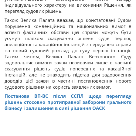
індивідуального характеру на виконання Рішення, як
перегляд судових рішень.
Також Велика Палата вважає, що констатовані Судом
порушення конвенційних та національних вимог в
аспекті фактичних обстави цієї справи можуть бути
усунуті шляхом скасування рішень судів першої,
апеляційної та касаційної інстанцій з передачею справи
на новий судовий розгляд до суду першої інстанції.
Таким чином, Велика Палата Верховного Суду
задовольняє вимоги заяви позивачки лише в частині
скасування рішень судів попередніх та касаційної
інстанцій, але не знаходить підстав для задоволення
доводів цієї заяви в частині постановлення нового
судового рішення на користь заявлених вимог.
Постанова ВП-ВС після ЄСПЛ щодо перегляду
рішень стосовно протиправної заборони грального
бізнесу і залишення в силі рішення ОАСК