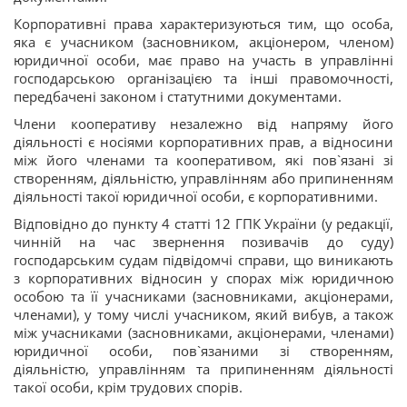
Корпоративні права характеризуються тим, що особа,
яка є учасником (засновником, акціонером, членом)
юридичної особи, має право на участь в управлінні
господарською організацією та інші правомочності,
передбачені законом і статутними документами.
Члени кооперативу незалежно від напряму його
діяльності є носіями корпоративних прав, а відносини
між його членами та кооперативом, які пов`язані зі
створенням, діяльністю, управлінням або припиненням
діяльності такої юридичної особи, є корпоративними.
Відповідно до пункту 4 статті 12 ГПК України (у редакції,
чинній на час звернення позивачів до суду)
господарським судам підвідомчі справи, що виникають
з корпоративних відносин у спорах між юридичною
особою та її учасниками (засновниками, акціонерами,
членами), у тому числі учасником, який вибув, а також
між учасниками (засновниками, акціонерами, членами)
юридичної особи, пов`язаними зі створенням,
діяльністю, управлінням та припиненням діяльності
такої особи, крім трудових спорів.