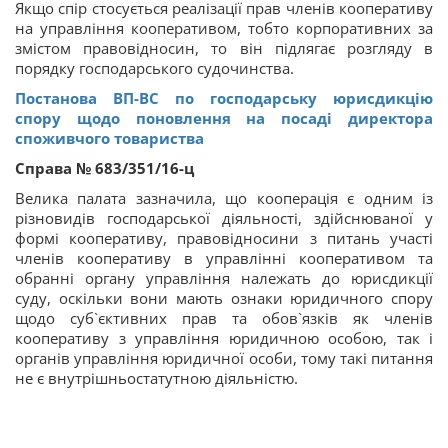
Якщо спір стосується реалізації прав членів кооперативу
на управління кооперативом, тобто корпоративних за
змістом правовідносин, то він підлягає розгляду в
порядку господарського судочинства.
Постанова ВП-ВС по господарську юрисдикцію
спору щодо поновлення на посаді директора
споживчого товариства
Справа № 683/351/16-ц
Велика палата зазначила, що кооперація є одним із
різновидів господарської діяльності, здійснюваної у
формі кооперативу, правовідносини з питань участі
членів кооперативу в управлінні кооперативом та
обранні органу управління належать до юрисдикції
суду, оскільки вони мають ознаки юридичного спору
щодо суб`єктивних прав та обов`язків як членів
кооперативу з управління юридичною особою, так і
органів управління юридичної особи, тому такі питання
не є внутрішньостатутною діяльністю.