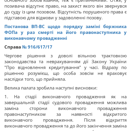
основного зобов`язання, теж є припиненими. Отже, у
позивача відсутнє право, на захист якого він звернувся
до суду із цим позовом. Відсутність порушеного права є
підставою для відмови у задоволенні позову.
Постанова ВП-ВС щодо порядку заміні боржника
ФОПа у раз смерті на його правонаступника у
виконавчому провадженні
Справа
№ 916/617/17
Чергове рішення з доволі вільною трактовкою
законодавства та неврахуванням дії Закону України
"Про відновлення кредитування" у часі. Відразу по
рішенню розумієш, що особа зовсім не враховує
наслідки того, що прийняла.
Велика палата зробила наступні висновки:
1. На стадії виконавчого провадження як на
завершальній стадії судового провадження можлива
заміна сторони виконавчого провадження
правонаступником за наявності відкритого
виконавчого провадження. Після відкриття
виконавчого провадження та до його закінчення заміна