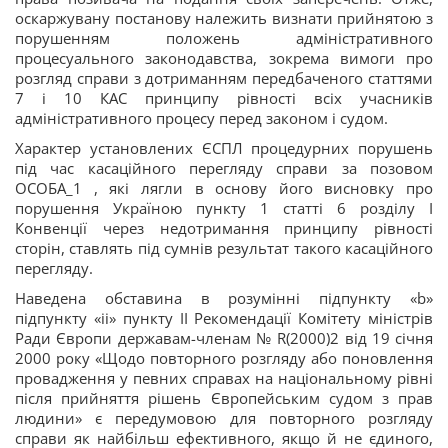
оскаржувану постанову належить визнати прийнятою з
порушенням положень адміністративного
процесуального законодавства, зокрема вимоги про
розгляд справи з дотриманням передбаченого статтями
7 і 10 КАС принципу рівності всіх учасників
адміністративного процесу перед законом і судом.
Характер установлених ЄСПЛ процедурних порушень
під час касаційного перегляду справи за позовом
ОСОБА_1 , які лягли в основу його висновку про
порушення Україною пункту 1 статті 6 розділу І
Конвенції через недотримання принципу рівності
сторін, ставлять під сумнів результат такого касаційного
перегляду.
Наведена обставина в розумінні підпункту «b»
підпункту «іі» пункту ІІ Рекомендації Комітету міністрів
Ради Європи державам-членам № R(2000)2 від 19 січня
2000 року «Щодо повторного розгляду або поновлення
провадження у певних справах на національному рівні
після прийняття рішень Європейським судом з прав
людини» є передумовою для повторного розгляду
справи як найбільш ефективного, якщо й не єдиного,