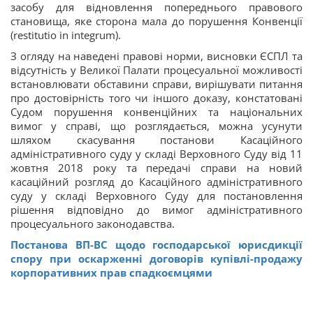
засобу для відновлення попереднього правового
становища, яке сторона мала до порушення Конвенції
(restitutio in integrum).
З огляду на наведені правові норми, висновки ЄСПЛ та
відсутність у Великої Палати процесуальної можливості
встановлювати обставини справи, вирішувати питання
про достовірність того чи іншого доказу, констатовані
Судом порушення конвенційних та національних
вимог у справі, що розглядається, можна усунути
шляхом скасування постанови Касаційного
адміністративного суду у складі Верховного Суду від 11
жовтня 2018 року та передачі справи на новий
касаційний розгляд до Касаційного адміністративного
суду у складі Верховного Суду для постановлення
рішення відповідно до вимог адміністративного
процесуального законодавства.
Постанова ВП-ВС щодо господарської юрисдикції
спору при оскарженні договорів купівлі-продажу
корпоративних прав спадкоємцями