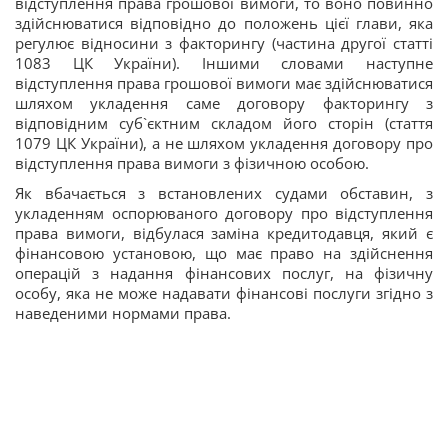
відступлення права грошової вимоги, то воно повинно
здійснюватися відповідно до положень цієї глави, яка
регулює відносини з факторингу (частина другої статті
1083 ЦК України). Іншими словами наступне
відступлення права грошової вимоги має здійснюватися
шляхом укладення саме договору факторингу з
відповідним суб`єктним складом його сторін (стаття
1079 ЦК України), а не шляхом укладення договору про
відступлення права вимоги з фізичною особою.
Як вбачається з встановлених судами обставин, з
укладенням оспорюваного договору про відступлення
права вимоги, відбулася заміна кредитодавця, який є
фінансовою установою, що має право на здійснення
операцій з надання фінансових послуг, на фізичну
особу, яка не може надавати фінансові послуги згідно з
наведеними нормами права.