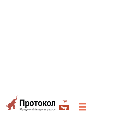
Рус
☰
Укр