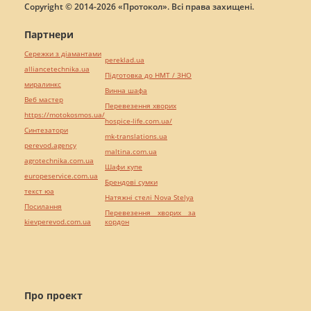
Copyright © 2014-2026 «Протокол». Всі права захищені.
Партнери
Сережки з діамантами
pereklad.ua
alliancetechnika.ua
Підготовка до НМТ / ЗНО
миралинкс
Винна шафа
Веб мастер
Перевезення хворих
https://motokosmos.ua/
hospice-life.com.ua/
Синтезатори
mk-translations.ua
perevod.agency
maltina.com.ua
agrotechnika.com.ua
Шафи купе
europeservice.com.ua
Брендові сумки
текст юа
Натяжні стелі Nova Stelya
Посилання
Перевезення хворих за
kievperevod.com.ua
кордон
Про проект