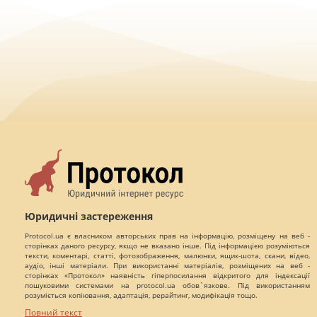
Юридичні застереження
Protocol.ua є власником авторських прав на інформацію, розміщену на веб -
сторінках даного ресурсу, якщо не вказано інше. Під інформацією розуміються
тексти, коментарі, статті, фотозображення, малюнки, ящик-шота, скани, відео,
аудіо, інші матеріали. При використанні матеріалів, розміщених на веб -
сторінках «Протокол» наявність гіперпосилання відкритого для індексації
пошуковими системами на protocol.ua обов`язкове. Під використанням
розуміється копіювання, адаптація, рерайтинг, модифікація тощо.
Повний текст