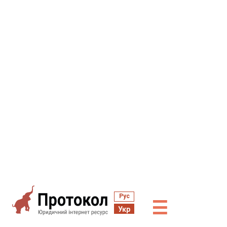
Рус
☰
Укр