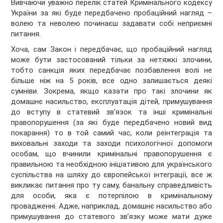
Вивчаючи уважно перелік статей Кримінального кодексу
України за які буде передбачено пробаційний нагляд –
волею та неволею починаєш задавати собі неприємні
питання.
Хоча, сам Закон і передбачає, що пробаційний нагляд
може бути застосований тільки за нетяжкі злочини,
тобто санкція яких передбачає позбавлення волі не
більше ніж на 5 років, все одно залишається деякі
сумніви. Зокрема, якщо казати про такі злочини як
домашнє насильство, експлуатація дітей, примушування
до вступу в статевий зв'язок та інші кримінальні
правопорушення (за які буде передбачено новий вид
покарання) то в той самий час, коли реінтеграція та
виховальні заходи та заходи психологічної допомоги
особам, що вчинили кримінальні правопорушення є
правильною та необхідною ініціативою для українського
суспільства на шляху до європейської інтеграції, все ж
викликає питання про ту саму, банальну справедливість
для особи, яка є потерпілою в кримінальному
провадженні. Адже, наприклад, домашнє насильство або
примушування до статевого зв’язку може мати дуже