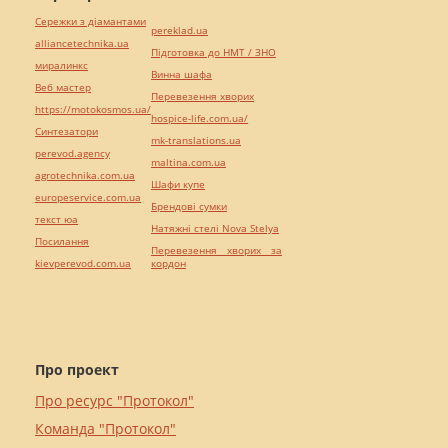
Сережки з діамантами
pereklad.ua
alliancetechnika.ua
Підготовка до НМТ / ЗНО
миралинкс
Винна шафа
Веб мастер
Перевезення хворих
https://motokosmos.ua/
hospice-life.com.ua/
Синтезатори
mk-translations.ua
perevod.agency
maltina.com.ua
agrotechnika.com.ua
Шафи купе
europeservice.com.ua
Брендові сумки
текст юа
Натяжні стелі Nova Stelya
Посилання
Перевезення хворих за
kievperevod.com.ua
кордон
Про проект
Про ресурс "Протокол"
Команда "Протокол"