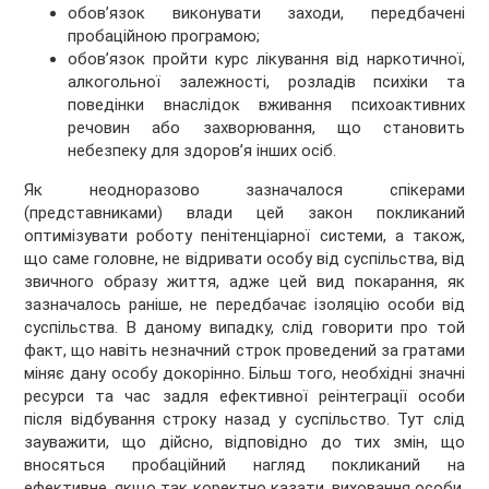
обов’язок виконувати заходи, передбачені
пробаційною програмою;
обов’язок пройти курс лікування від наркотичної,
алкогольної залежності, розладів психіки та
поведінки внаслідок вживання психоактивних
речовин або захворювання, що становить
небезпеку для здоров’я інших осіб.
Як неодноразово зазначалося спікерами
(представниками) влади цей закон покликаний
оптимізувати роботу пенітенціарної системи, а також,
що саме головне, не відривати особу від суспільства, від
звичного образу життя, адже цей вид покарання, як
зазначалось раніше, не передбачає ізоляцію особи від
суспільства. В даному випадку, слід говорити про той
факт, що навіть незначний строк проведений за гратами
міняє дану особу докорінно. Більш того, необхідні значні
ресурси та час задля ефективної реінтеграції особи
після відбування строку назад у суспільство. Тут слід
зауважити, що дійсно, відповідно до тих змін, що
вносяться пробаційний нагляд покликаний на
ефективне, якщо так коректно казати, виховання особи,