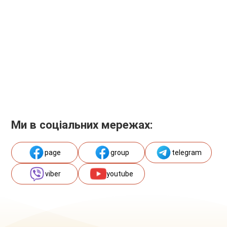
Ми в соціальних мережах:
page
group
telegram
viber
youtube