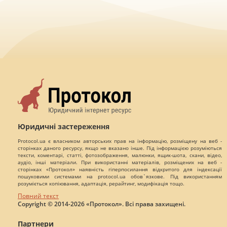
Юридичні застереження
Protocol.ua є власником авторських прав на інформацію, розміщену на веб -
сторінках даного ресурсу, якщо не вказано інше. Під інформацією розуміються
тексти, коментарі, статті, фотозображення, малюнки, ящик-шота, скани, відео,
аудіо, інші матеріали. При використанні матеріалів, розміщених на веб -
сторінках «Протокол» наявність гіперпосилання відкритого для індексації
пошуковими системами на protocol.ua обов`язкове. Під використанням
розуміється копіювання, адаптація, рерайтинг, модифікація тощо.
Повний текст
Copyright © 2014-2026 «Протокол». Всі права захищені.
Партнери