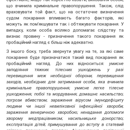
що вчинила кримінальне правопорушення. Також, слід
враховувати той факт, що на остаточне визначення
судом покарання впливають багато факторів, які
можуть як пом’якшувати так і обтяжувати покарання. У
випадку, коли особа всіляко допомагає слідству та
визнає провину - призначення такого покарання як
пробаційний нагляд є більш ніж адекватно.
З іншого боку, треба звернути увагу на те, за які саме
покарання буде призначатися такий вид покарання як
пробаційний нагляд. До них відноситься:
умисне
заподіяння тяжких тілесних ушкоджень у разі
перевищення меж необхідної оборони; перевищення
заходів, необхідних для затримання особи, яка вчинила
кримінальне правопорушення; умисне легке тілесне
ушкодження; побої та мордування; домашнє насильство;
погрози вбивством; зараження вірусом імунодефіциту
людини чи іншої невиліковної інфекційної хвороби;
зараження венеричною хворобою; ненадання допомоги
хворому медпрацівником; насильницьке донорство;
експлуатація дітей; примушування до вступу в статевий