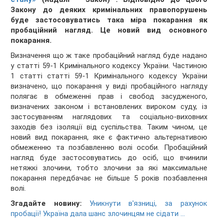
Закону до деяких кримінальних правопорушень
буде застосовуватись така міра покарання як
пробаційний нагляд. Це новий вид основного
покарання.
Визначення що ж таке пробаційний нагляд буде надано
у статті 59-1 Кримінального кодексу України. Частиною
1 статті статті 59-1 Кримінального кодексу України
визначено, що покарання у виді пробаційного нагляду
полягає в обмеженні прав і свобод засудженого,
визначених законом і встановлених вироком суду, із
застосуванням наглядових та соціально-виховних
заходів без ізоляції від суспільства. Таким чином, це
новий вид покарання, яке є фактично альтернативою
обмеженню та позбавленню волі особи. Пробаційний
нагляд буде застосовуватись до осіб, що вчинили
нетяжкі злочини, тобто злочини за які максимальне
покарання передбачає не більше 5 років позбавлення
волі.
Згадайте новину:
Уникнути в'язниці, за рахунок
пробації! Україна дала шанс злочинцям не сідати ...