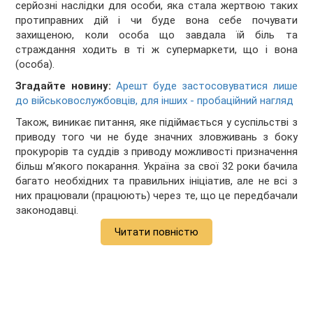
серйозні наслідки для особи, яка стала жертвою таких
протиправних дій і чи буде вона себе почувати
захищеною, коли особа що завдала їй біль та
страждання ходить в ті ж супермаркети, що і вона
(особа).
Згадайте новину:
Арешт буде застосовуватися лише
до військовослужбовців, для інших - пробаційний нагляд
Також, виникає питання, яке підіймається у суспільстві з
приводу того чи не буде значних зловживань з боку
прокурорів та суддів з приводу можливості призначення
більш м’якого покарання. Україна за свої 32 роки бачила
багато необхідних та правильних ініціатив, але не всі з
них працювали (працюють) через те, що це передбачали
законодавці.
Читати повністю