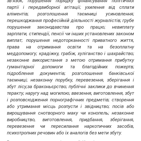
зв'язок; порушення порядку фінансування політичної
партії і передвиборної агітації; ухилення від сплати
аліментів; розголошення таємниці усиновлення;
перешкоджання професійній діяльності журналістів; грубе
порушення законодавства про працю; невиплату
зарплати, стипендії, пенсії чи інших установлених законом
виплат; порушення недоторканності приватного життя,
права на отримання освіти та на безоплатну
меддопомогу; крадіжку, грабіж, хуліганство і шахрайство;
незаконне використання з метою отримання прибутку
гуманітарної допомоги та благодійних пожертв;
підроблення документів; розголошення банківської
таємниці; незаконну порубку, перевезення, зберігання і
збут лісу;за браконьєрство; публічні заклики до вчинення
теракту; наругу над могилою; ввезення, виготовлення, збут
і розповсюдження порнографічних предметів; створення
або утримання місць розпусти і звідництво; посів або
вирощування снотворного маку чи конопель; незаконне
виробництво, виготовлення, придбання, зберігання,
перевезення чи пересилання наркотичних засобів,
психотропних речовин або їх аналогів без мети збуту.