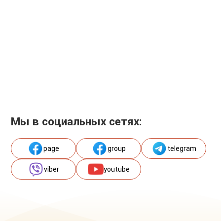
Мы в социальных сетях:
page
group
telegram
viber
youtube