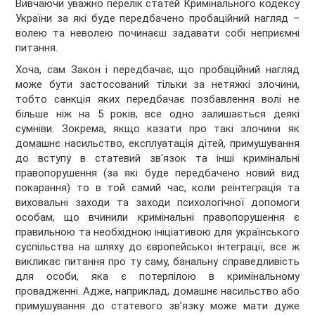
Вивчаючи уважно перелік статей Кримінального кодексу
України за які буде передбачено пробаційний нагляд –
волею та неволею починаєш задавати собі неприємні
питання.
Хоча, сам Закон і передбачає, що пробаційний нагляд
може бути застосований тільки за нетяжкі злочини,
тобто санкція яких передбачає позбавлення волі не
більше ніж на 5 років, все одно залишається деякі
сумніви. Зокрема, якщо казати про такі злочини як
домашнє насильство, експлуатація дітей, примушування
до вступу в статевий зв'язок та інші кримінальні
правопорушення (за які буде передбачено новий вид
покарання) то в той самий час, коли реінтеграція та
виховальні заходи та заходи психологічної допомоги
особам, що вчинили кримінальні правопорушення є
правильною та необхідною ініціативою для українського
суспільства на шляху до європейської інтеграції, все ж
викликає питання про ту саму, банальну справедливість
для особи, яка є потерпілою в кримінальному
провадженні. Адже, наприклад, домашнє насильство або
примушування до статевого зв’язку може мати дуже