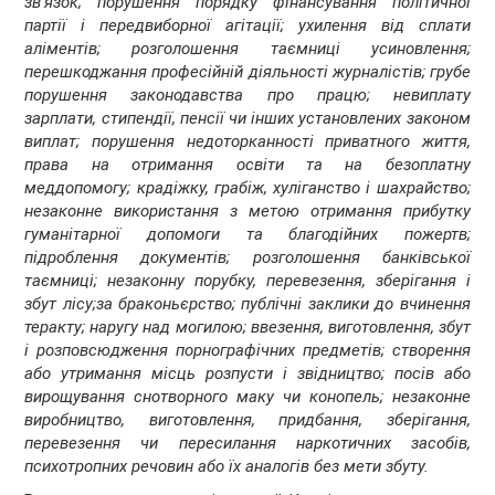
зв'язок; порушення порядку фінансування політичної
партії і передвиборної агітації; ухилення від сплати
аліментів; розголошення таємниці усиновлення;
перешкоджання професійній діяльності журналістів; грубе
порушення законодавства про працю; невиплату
зарплати, стипендії, пенсії чи інших установлених законом
виплат; порушення недоторканності приватного життя,
права на отримання освіти та на безоплатну
меддопомогу; крадіжку, грабіж, хуліганство і шахрайство;
незаконне використання з метою отримання прибутку
гуманітарної допомоги та благодійних пожертв;
підроблення документів; розголошення банківської
таємниці; незаконну порубку, перевезення, зберігання і
збут лісу;за браконьєрство; публічні заклики до вчинення
теракту; наругу над могилою; ввезення, виготовлення, збут
і розповсюдження порнографічних предметів; створення
або утримання місць розпусти і звідництво; посів або
вирощування снотворного маку чи конопель; незаконне
виробництво, виготовлення, придбання, зберігання,
перевезення чи пересилання наркотичних засобів,
психотропних речовин або їх аналогів без мети збуту.