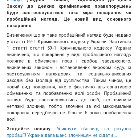
Закону до деяких кримінальних правопорушень
буде застосовуватись така міра покарання як
пробаційний нагляд. Це новий вид основного
покарання.
Визначення що ж таке пробаційний нагляд буде надано
у статті 59-1 Кримінального кодексу України. Частиною
1 статті статті 59-1 Кримінального кодексу України
визначено, що покарання у виді пробаційного нагляду
полягає в обмеженні прав і свобод засудженого,
визначених законом і встановлених вироком суду, із
застосуванням наглядових та соціально-виховних
заходів без ізоляції від суспільства. Таким чином, це
новий вид покарання, яке є фактично альтернативою
обмеженню та позбавленню волі особи. Пробаційний
нагляд буде застосовуватись до осіб, що вчинили
нетяжкі злочини, тобто злочини за які максимальне
покарання передбачає не більше 5 років позбавлення
волі.
Згадайте новину:
Уникнути в'язниці, за рахунок
пробації! Україна дала шанс злочинцям не сідати ...