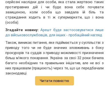
серйозні наслідки для особи, яка стала жертвою таких
протиправних дій і чи буде вона себе почувати
захищеною, коли особа що завдала їй біль та
страждання ходить в ті ж супермаркети, що і вона
(особа).
Згадайте новину:
Арешт буде застосовуватися лише
до військовослужбовців, для інших - пробаційний нагляд
Також, виникає питання, яке підіймається у суспільстві з
приводу того чи не буде значних зловживань з боку
прокурорів та суддів з приводу можливості призначення
більш м’якого покарання. Україна за свої 32 роки бачила
багато необхідних та правильних ініціатив, але не всі з
них працювали (працюють) через те, що це передбачали
законодавці.
Читати повністю