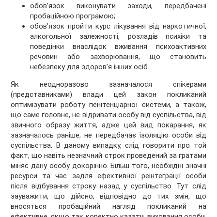
обов’язок виконувати заходи, передбачені
пробаційною програмою;
обов’язок пройти курс лікування від наркотичної,
алкогольної залежності, розладів психіки та
поведінки внаслідок вживання психоактивних
речовин або захворювання, що становить
небезпеку для здоров’я інших осіб.
Як неодноразово зазначалося спікерами
(представниками) влади цей закон покликаний
оптимізувати роботу пенітенціарної системи, а також,
що саме головне, не відривати особу від суспільства, від
звичного образу життя, адже цей вид покарання, як
зазначалось раніше, не передбачає ізоляцію особи від
суспільства. В даному випадку, слід говорити про той
факт, що навіть незначний строк проведений за гратами
міняє дану особу докорінно. Більш того, необхідні значні
ресурси та час задля ефективної реінтеграції особи
після відбування строку назад у суспільство. Тут слід
зауважити, що дійсно, відповідно до тих змін, що
вносяться пробаційний нагляд покликаний на
ефективне, якщо так коректно казати, виховання особи,