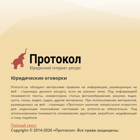
Юридические оговорки
Protocol.ua обладает авторскими правами на информацию, размещенную на
веб - страницах данного ресурса, если не указано иное. Под информацией
понимаются тексты, комментарии, статьи, фотоизображения, рисунки, ящик-
шота, сканы, видео, аудио, другие материалы. При использовании материалов,
размещенных на веб - страницах «Протокол» наличие гиперссылки открытого
для индексации поисковыми системами на protocol.ua обязательна. Под
использованием понимается копирования, адаптация, рерайтинг, модификация
и тому подобное.
Полный текст
Copyright © 2014-2026 «Протокол». Все права защищены.