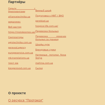
Партнёры
Серьги с
Винный шкаф
бриллиантами
Подготовка к НМТ / ВНО
alliancetechnika.ua
pereklad.ua
миралинкс
hospice-life.com.ua/
Веб мастер
Перевозка больных
https://motokosmos.ua/
Перевозка лежачих
Синтезаторы
больных за границу
agrotechnika.com.ua
Шкафы купе
perevod.agency
Брендовые сумки
europeservice.com.ua
Натяжные потолки Nova
mk-translations.ua
Stelya
текст юа
maltina.com.ua
kievperevod.com.ua
Cылки
О проекте
О ресурсе “Протокол”