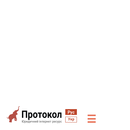
Рус
☰
Укр