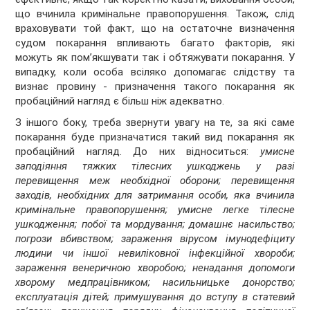
що вчинила кримінальне правопорушення. Також, слід
враховувати той факт, що на остаточне визначення
судом покарання впливають багато факторів, які
можуть як пом’якшувати так і обтяжувати покарання. У
випадку, коли особа всіляко допомагає слідству та
визнає провину - призначення такого покарання як
пробаційний нагляд є більш ніж адекватно.
З іншого боку, треба звернути увагу на те, за які саме
покарання буде призначатися такий вид покарання як
пробаційний нагляд. До них відноситься:
умисне
заподіяння тяжких тілесних ушкоджень у разі
перевищення меж необхідної оборони; перевищення
заходів, необхідних для затримання особи, яка вчинила
кримінальне правопорушення; умисне легке тілесне
ушкодження; побої та мордування; домашнє насильство;
погрози вбивством; зараження вірусом імунодефіциту
людини чи іншої невиліковної інфекційної хвороби;
зараження венеричною хворобою; ненадання допомоги
хворому медпрацівником; насильницьке донорство;
експлуатація дітей; примушування до вступу в статевий