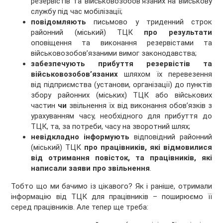
резервістів та військовозобов’язаних на військову
службу під час мобілізації;
повідомляють
письмово у триденний строк
районний (міський) ТЦК
про результати
оповіщення та виконання резервістами та
військовозобов’язаними вимог законодавства;
забезпечують прибуття резервістів та
військовозобов’язаних
шляхом їх перевезення
від підприємства (установи, організації) до пунктів
збору районних (міських) ТЦК або військових
частин
чи
звільнення їх від виконання обов’язків з
урахуванням часу, необхідного для прибуття до
ТЦК, та, за потреби, часу на зворотний шлях;
невідкладно інформують
відповідний районний
(міський) ТЦК
про працівників, які відмовилися
від отримання повісток, та працівників, які
написали заяви про звільнення
.
Тобто що ми бачимо із цікавого? Як і раніше, отримали
інформацію від ТЦК для працівників – поширюємо її
серед працівників. Але тепер ще треба: