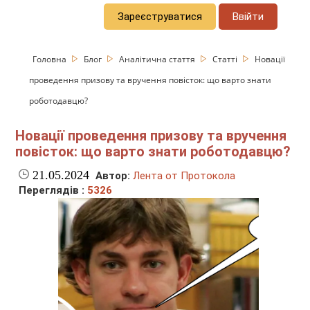
Зареєструватися
Ввійти
Головна
Блог
Аналітична стаття
Статті
Новації
проведення призову та вручення повісток: що варто знати
роботодавцю?
Новації проведення призову та вручення
повісток: що варто знати роботодавцю?
21.05.2024
Автор:
Лента от Протокола
Переглядів :
5326