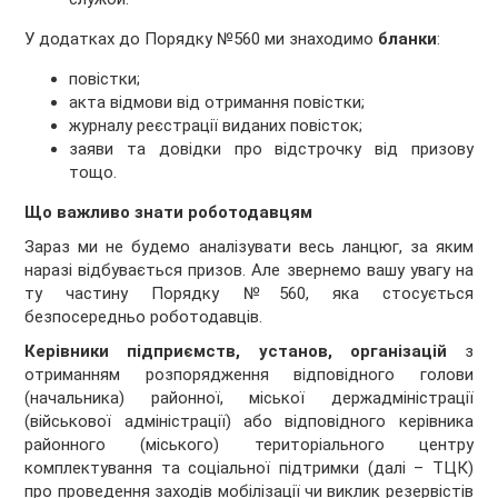
У додатках до Порядку №560 ми знаходимо
бланки
:
повістки;
акта відмови від отримання повістки;
журналу реєстрації виданих повісток;
заяви та довідки про відстрочку від призову
тощо.
Що важливо знати роботодавцям
Зараз ми не будемо аналізувати весь ланцюг, за яким
наразі відбувається призов. Але звернемо вашу увагу на
ту частину Порядку №560, яка стосується
безпосередньо роботодавців.
Керівники підприємств, установ, організацій
з
отриманням розпорядження відповідного голови
(начальника) районної, міської держадміністрації
(військової адміністрації) або відповідного керівника
районного (міського) територіального центру
комплектування та соціальної підтримки (далі – ТЦК)
про проведення заходів мобілізації чи виклик резервістів