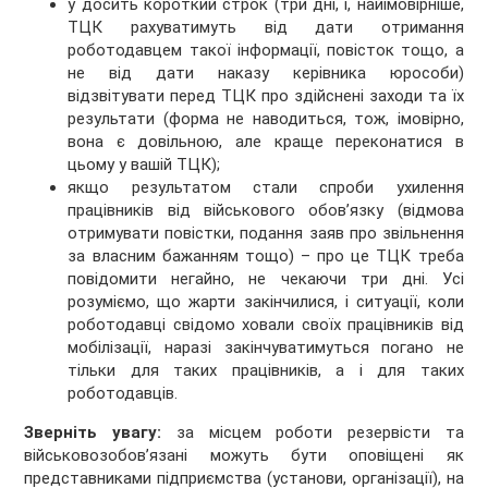
у досить короткий строк (три дні, і, найімовірніше,
ТЦК рахуватимуть від дати отримання
роботодавцем такої інформації, повісток тощо, а
не від дати наказу керівника юрособи)
відзвітувати перед ТЦК про здійснені заходи та їх
результати (форма не наводиться, тож, імовірно,
вона є довільною, але краще переконатися в
цьому у вашій ТЦК);
якщо результатом стали спроби ухилення
працівників від військового обов’язку (відмова
отримувати повістки, подання заяв про звільнення
за власним бажанням тощо) – про це ТЦК треба
повідомити негайно, не чекаючи три дні. Усі
розуміємо, що жарти закінчилися, і ситуації, коли
роботодавці свідомо ховали своїх працівників від
мобілізації, наразі закінчуватимуться погано не
тільки для таких працівників, а і для таких
роботодавців.
Зверніть увагу:
за місцем роботи резервісти та
військовозобов’язані можуть бути оповіщені як
представниками підприємства (установи, організації), на