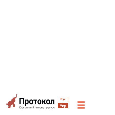
Рус
☰
Укр