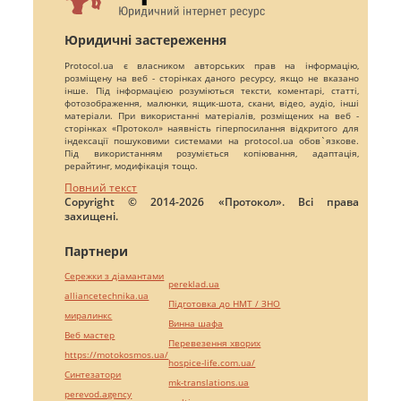
Юридичні застереження
Protocol.ua є власником авторських прав на інформацію,
розміщену на веб - сторінках даного ресурсу, якщо не вказано
інше. Під інформацією розуміються тексти, коментарі, статті,
фотозображення, малюнки, ящик-шота, скани, відео, аудіо, інші
матеріали. При використанні матеріалів, розміщених на веб -
сторінках «Протокол» наявність гіперпосилання відкритого для
індексації пошуковими системами на protocol.ua обов`язкове.
Під використанням розуміється копіювання, адаптація,
рерайтинг, модифікація тощо.
Повний текст
Copyright © 2014-2026 «Протокол». Всі права
захищені.
Партнери
Сережки з діамантами
pereklad.ua
alliancetechnika.ua
Підготовка до НМТ / ЗНО
миралинкс
Винна шафа
Веб мастер
Перевезення хворих
https://motokosmos.ua/
hospice-life.com.ua/
Синтезатори
mk-translations.ua
perevod.agency