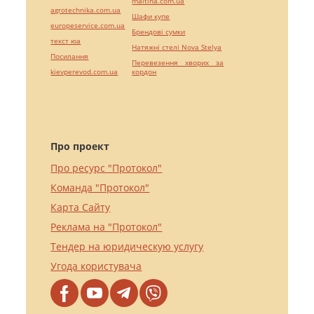
maltina.com.ua
agrotechnika.com.ua
Шафи купе
europeservice.com.ua
Брендові сумки
текст юа
Натяжні стелі Nova Stelya
Посилання
Перевезення хворих за
kievperevod.com.ua
кордон
Про проект
Про ресурс "Протокол"
Команда "Протокол"
Карта Сайту
Реклама на "Протокол"
Тендер на юридическую услугу
Угода користувача