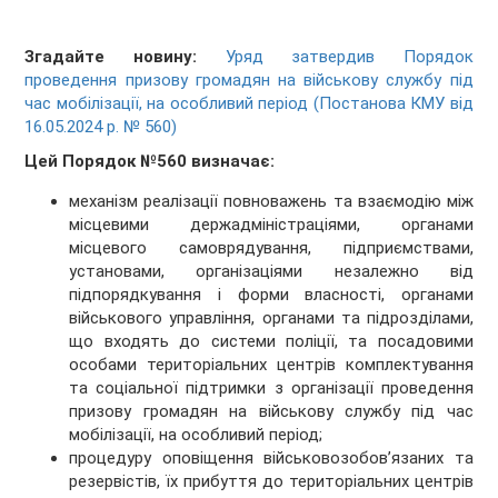
Згадайте новину:
Уряд затвердив Порядок
проведення призову громадян на військову службу під
час мобілізації, на особливий період (Постанова КМУ від
16.05.2024 р. № 560)
Цей Порядок №560 визначає:
механізм реалізації повноважень та взаємодію між
місцевими держадміністраціями, органами
місцевого самоврядування, підприємствами,
установами, організаціями незалежно від
підпорядкування і форми власності, органами
військового управління, органами та підрозділами,
що входять до системи поліції, та посадовими
особами територіальних центрів комплектування
та соціальної підтримки з організації проведення
призову громадян на військову службу під час
мобілізації, на особливий період;
процедуру оповіщення військовозобов’язаних та
резервістів, їх прибуття до територіальних центрів