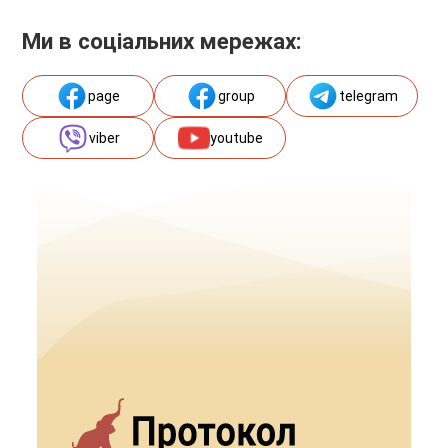
Ми в соціальних мережах:
page
group
telegram
viber
youtube