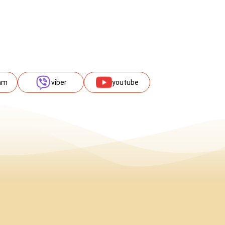
am
viber
youtube