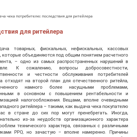
ча чека потребителю: последствия для ритейлера
ствия для ритейлера
дача товарных, фискальных, нефискальных, кассовых
, которые объединяются под общим понятием расчетного
мента, – одно из самых распространенных нарушений в
овле. К сожалению, вопросы добросовестности,
ственности и честности обслуживания потребителей
а отходят на второй план для отечественного ритейла,
аченного намного более насущными проблемами,
анными в основном с повышением рентабельности и
мизацией налогообложения. Вещами, вполне очевидными
ападного ритейлера – такими, как выдача чека покупателю
нас в стране до сих пор могут пренебрегать. Иногда,
знательно из-за неудобств организационного характера
роблем технического характера, связанных с различными
мками РРО, но зачастую – вполне намеренно. Причины