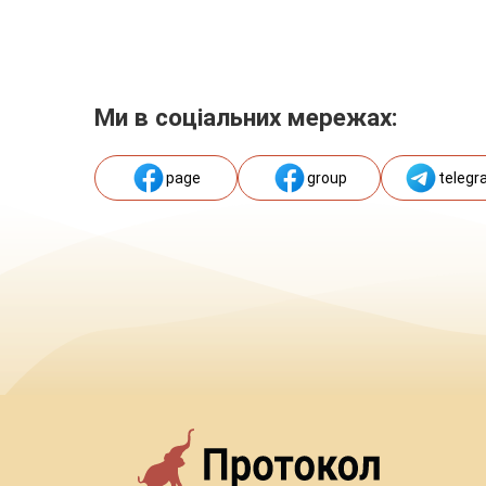
Ми в соціальних мережах:
page
group
telegr