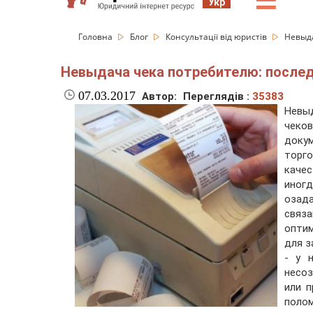
☰
Укр
Головна
Блог
Консультації від юристів
Невыда
Невыдача чека потребителю: послед
07.03.2017
Автор:
Переглядів :
35383
Невы
чеков
доку
торг
каче
иногд
озад
связ
опти
для з
- у 
несо
или п
поло