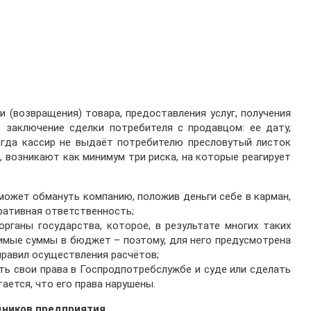
(возвращения) товара, предоставления услуг, получения
 заключение сделки потребителя с продавцом: ее дату,
когда кассир не выдаёт потребителю пресловутый листок
 возникают как минимум три риска, на которые реагирует
может обмануть компанию, положив деньги себе в карман,
ративная ответственность;
рганы государства, которое, в результате многих таких
имые суммы в бюджет – поэтому, для него предусмотрена
правил осуществления расчётов;
ь свои права в Госпродпотребслужбе и суде или сделать
тается, что его права нарушены.
дников предприятия