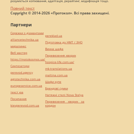
розуміється копіювання, адаптація, рерайтинг, модифікація тощо.
Повний текст
Copyright © 2014-2026 «Протокол». Всі права захищені.
Партнери
Сережки з діамантами
pereklad.ua
alliancetechnika.ua
Підготовка до НМТ / ЗНО
миралинкс
Винна шафа
Веб мастер
Перевезення хворих
https://motokosmos.ua/
hospice-life.com.ua/
Синтезатори
mk-translations.ua
perevod.agency
maltina.com.ua
agrotechnika.com.ua
Шафи купе
europeservice.com.ua
Брендові сумки
текст юа
Натяжні стелі Nova Stelya
Посилання
Перевезення хворих за
kievperevod.com.ua
кордон