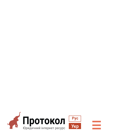
Рус
☰
Укр