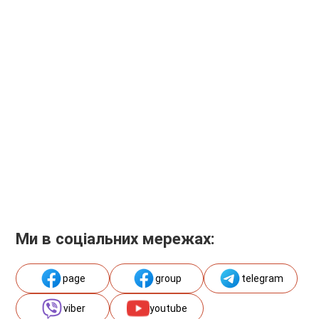
Ми в соціальних мережах:
page
group
telegram
viber
youtube