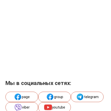
Мы в социальных сетях:
page
group
telegram
viber
youtube