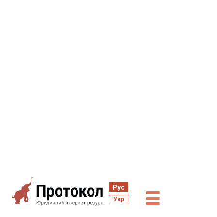
Рус
☰
Укр