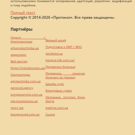
использованием понимается копирования, адаптация, рерайтинг, модификация
и тому подобное.
Полный текст
Copyright © 2014-2026 «Протокол». Все права защищены.
Партнёры
Серьги с
Винный шкаф
бриллиантами
Подготовка к НМТ / ВНО
alliancetechnika.ua
pereklad.ua
миралинкс
hospice-life.com.ua/
Веб мастер
Перевозка больных
https://motokosmos.ua/
Перевозка лежачих
Синтезаторы
больных за границу
agrotechnika.com.ua
Шкафы купе
perevod.agency
Брендовые сумки
europeservice.com.ua
Натяжные потолки Nova
mk-translations.ua
Stelya
текст юа
maltina.com.ua
kievperevod.com.ua
Cылки