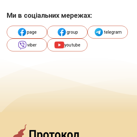
Ми в соціальних мережах:
page
group
telegram
viber
youtube