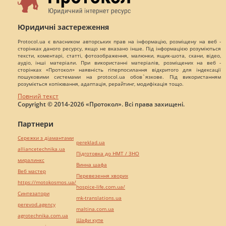
Юридичні застереження
Protocol.ua є власником авторських прав на інформацію, розміщену на веб -
сторінках даного ресурсу, якщо не вказано інше. Під інформацією розуміються
тексти, коментарі, статті, фотозображення, малюнки, ящик-шота, скани, відео,
аудіо, інші матеріали. При використанні матеріалів, розміщених на веб -
сторінках «Протокол» наявність гіперпосилання відкритого для індексації
пошуковими системами на protocol.ua обов`язкове. Під використанням
розуміється копіювання, адаптація, рерайтинг, модифікація тощо.
Повний текст
Copyright © 2014-2026 «Протокол». Всі права захищені.
Партнери
Сережки з діамантами
pereklad.ua
alliancetechnika.ua
Підготовка до НМТ / ЗНО
миралинкс
Винна шафа
Веб мастер
Перевезення хворих
https://motokosmos.ua/
hospice-life.com.ua/
Синтезатори
mk-translations.ua
perevod.agency
maltina.com.ua
agrotechnika.com.ua
Шафи купе