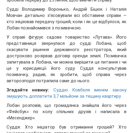
зробила перерву до 25 липня, щоб вивчити справу.
Судді Володимир Воронько, Андрій Біцюк і Наталія
Мовчан детально з’ясовували всі обставини справи
—
хто ініціював передачу грошей, коли і як це відбулося, як
Лобан познайомився з позивачкою.
У справі фігурує садове товариство «Лутава». Його
представниця звернулася до судді Лобана, щоб
скасувати рішення державного реєстратора, який
достроково розірвав договір оренди землі. Позивачка
запитувала в Лобана, чи можна вирішити це питання і чи
це у юрисдикції його суду. Суддя консультував
позивачку, радив, як зробити, щоб справа через
авторозподіл потрапила саме до нього.
Згадайте новину:
Суддю Ковбеля іменем закону
змушують доплатити 3,7 мільйони за тещину квартиру
Лобан розповів, що громадянка знайшла його через
«Фейсбук» по колу спільних друзів і написала в
«Месенджер».
Суддя: Хто ініціатор був отримання грошей? Хто