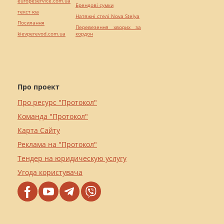
europeservice.com.ua
Брендові сумки
текст юа
Натяжні стелі Nova Stelya
Посилання
Перевезення хворих за
kievperevod.com.ua
кордон
Про проект
Про ресурс "Протокол"
Команда "Протокол"
Карта Сайту
Реклама на "Протокол"
Тендер на юридическую услугу
Угода користувача