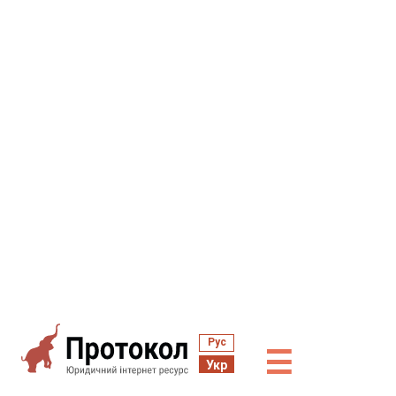
Рус
☰
Укр