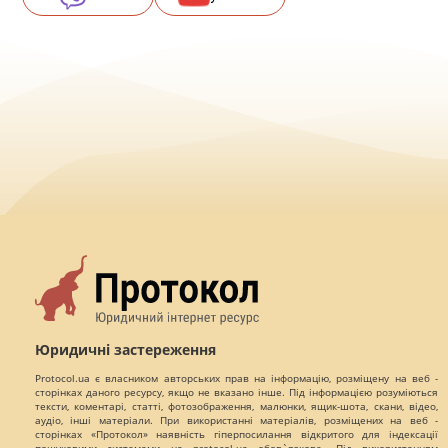
Юридичні застереження
Protocol.ua є власником авторських прав на інформацію, розміщену на веб -
сторінках даного ресурсу, якщо не вказано інше. Під інформацією розуміються
тексти, коментарі, статті, фотозображення, малюнки, ящик-шота, скани, відео,
аудіо, інші матеріали. При використанні матеріалів, розміщених на веб -
сторінках «Протокол» наявність гіперпосилання відкритого для індексації
пошуковими системами на protocol.ua обов`язкове. Під використанням