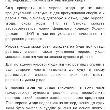
партнерських стосунків між учасниками спору.
Слід врахувати, що мирова угода, це не лише
процесуальний інструмент для врегулювання спорів, а й
разом з тим, різновид договору. А отже, щодо мирової
угоди, окрім норм ГПК та Закону, можуть
застосовуватись норми Цивільного кодексу України
(надалі - ЦКУ) в частині укладення, виконання та
розірвання договорів.
Мирова угода може бути укладена на будь якій стадії
розгляду справи, також укладення мирової угоди
можливе і вже під час виконання судового рішення.
Для укладення мирової угоди під час розгляду справи в
суді сторони мають надіслати до суду, в якому
розглядається справа, заяви, в яких чітко мають
розписати умови угоди.
В мировій угоді на стадії виконання (в тому числі
примусового) судового рішення слід передбачити
порядок чіткий порядок задоволення вимог кредитора.
Така мирова угода подається на затвердження до суду,
яким було винесено судове рішення на основі якого і