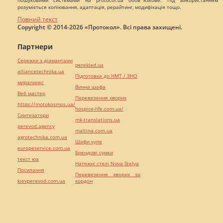
розуміється копіювання, адаптація, рерайтинг, модифікація тощо.
Повний текст
Copyright © 2014-2026 «Протокол». Всі права захищені.
Партнери
Сережки з діамантами
pereklad.ua
alliancetechnika.ua
Підготовка до НМТ / ЗНО
миралинкс
Винна шафа
Веб мастер
Перевезення хворих
https://motokosmos.ua/
hospice-life.com.ua/
Синтезатори
mk-translations.ua
perevod.agency
maltina.com.ua
agrotechnika.com.ua
Шафи купе
europeservice.com.ua
Брендові сумки
текст юа
Натяжні стелі Nova Stelya
Посилання
Перевезення хворих за
kievperevod.com.ua
кордон