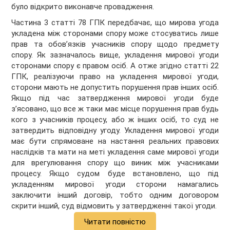
було відкрито виконавче провадження.
Частина 3 статті 78 ГПК передбачає, що мирова угода
укладена між сторонами спору може стосуватись лише
прав та обов’язків учасників спору щодо предмету
спору. Як зазначалось вище, укладення мирової угоди
сторонами спору є правом осіб. А отже згідно статті 22
ГПК, реалізуючи право на укладення мирової угоди,
сторони мають не допустить порушення прав інших осіб.
Якщо під час затвердження мирової угоди буде
з’ясовано, що все ж таки має місце порушення прав будь
кого з учасників процесу, або ж інших осіб, то суд не
затвердить відповідну угоду. Укладення мирової угоди
має бути спрямоване на настання реальних правових
наслідків та мати на меті укладення саме мирової угоди
для врегулювання спору що виник між учасниками
процесу. Якщо судом буде встановлено, що під
укладенням мирової угоди сторони намагались
заключити інший договір, тобто одним договором
скрити інший, суд відмовить у затвердженні такої угоди.
Читати повністю