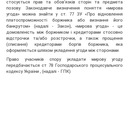
стосується прав та обов'язків сторін та предмета
позову. Законодавче визначення поняття «мирова
угода» можна знайти у ст. 77 ЗУ «Про відновлення
платоспроможності боржника або визнання його
банкрутом» (надалі - Закон), «мирова угода» - це
домовленість між боржником і кредиторами стосовно
відстрочки та/або розстрочки, а також прощення
(списання) кредиторами боргів боржника, яка
оформляється шляхом укладення угоди між сторонами.
Право учасників спору укладати мирову угоду
передбачається ст 78 Господарського процесуального
кодексу України , (надалі - ГПК).