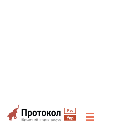
Рус
☰
Укр