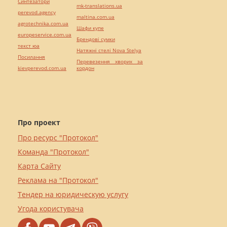
Синтезатори
mk-translations.ua
perevod.agency
maltina.com.ua
agrotechnika.com.ua
Шафи купе
europeservice.com.ua
Брендові сумки
текст юа
Натяжні стелі Nova Stelya
Посилання
Перевезення хворих за
kievperevod.com.ua
кордон
Про проект
Про ресурс "Протокол"
Команда "Протокол"
Карта Сайту
Реклама на "Протокол"
Тендер на юридическую услугу
Угода користувача