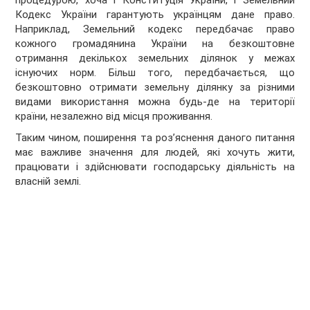
процедурою, хоча і Конституція України, і Земельний
Кодекс України гарантують українцям дане право.
Наприклад, Земельний кодекс передбачає право
кожного громадянина України на безкоштовне
отримання декількох земельних ділянок у межах
існуючих норм. Більш того, передбачається, що
безкоштовно отримати земельну ділянку за різними
видами використання можна будь-де на території
країни, незалежно від місця проживання.
Таким чином, поширення та роз’яснення даного питання
має важливе значення для людей, які хочуть жити,
працювати і здійснювати господарську діяльність на
власній землі.