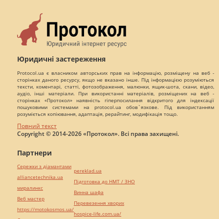
Юридичні застереження
Protocol.ua є власником авторських прав на інформацію, розміщену на веб -
сторінках даного ресурсу, якщо не вказано інше. Під інформацією розуміються
тексти, коментарі, статті, фотозображення, малюнки, ящик-шота, скани, відео,
аудіо, інші матеріали. При використанні матеріалів, розміщених на веб -
сторінках «Протокол» наявність гіперпосилання відкритого для індексації
пошуковими системами на protocol.ua обов`язкове. Під використанням
розуміється копіювання, адаптація, рерайтинг, модифікація тощо.
Повний текст
Copyright © 2014-2026 «Протокол». Всі права захищені.
Партнери
Сережки з діамантами
pereklad.ua
alliancetechnika.ua
Підготовка до НМТ / ЗНО
миралинкс
Винна шафа
Веб мастер
Перевезення хворих
https://motokosmos.ua/
hospice-life.com.ua/