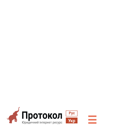
Рус
☰
Укр