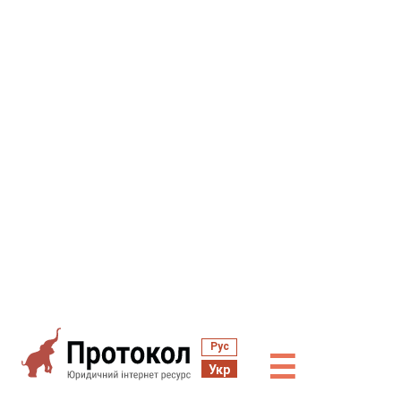
Рус
☰
Укр