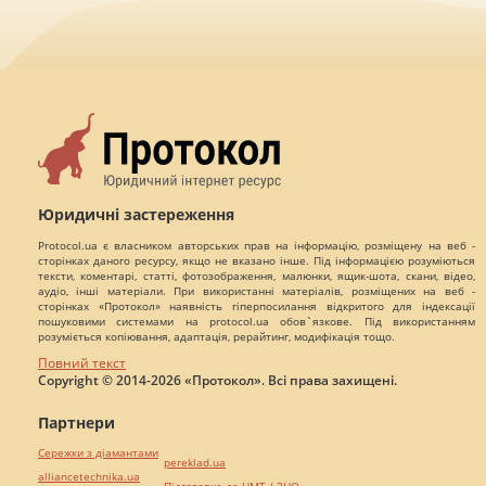
Юридичні застереження
Protocol.ua є власником авторських прав на інформацію, розміщену на веб -
сторінках даного ресурсу, якщо не вказано інше. Під інформацією розуміються
тексти, коментарі, статті, фотозображення, малюнки, ящик-шота, скани, відео,
аудіо, інші матеріали. При використанні матеріалів, розміщених на веб -
сторінках «Протокол» наявність гіперпосилання відкритого для індексації
пошуковими системами на protocol.ua обов`язкове. Під використанням
розуміється копіювання, адаптація, рерайтинг, модифікація тощо.
Повний текст
Copyright © 2014-2026 «Протокол». Всі права захищені.
Партнери
Сережки з діамантами
pereklad.ua
alliancetechnika.ua
Підготовка до НМТ / ЗНО