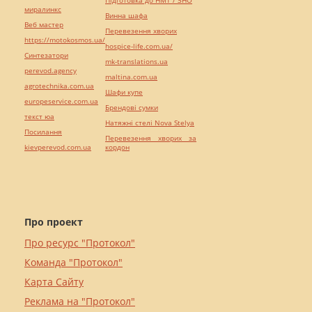
миралинкс
Винна шафа
Веб мастер
Перевезення хворих
https://motokosmos.ua/
hospice-life.com.ua/
Синтезатори
mk-translations.ua
perevod.agency
maltina.com.ua
agrotechnika.com.ua
Шафи купе
europeservice.com.ua
Брендові сумки
текст юа
Натяжні стелі Nova Stelya
Посилання
Перевезення хворих за
kievperevod.com.ua
кордон
Про проект
Про ресурс "Протокол"
Команда "Протокол"
Карта Сайту
Реклама на "Протокол"