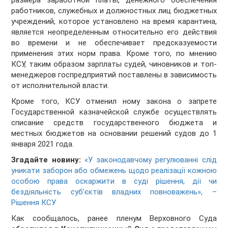
размера заработной платы, денежного обеспечения
работников, служебных и должностных лиц бюджетных
учреждений, которое установлено на время карантина,
является неопределенным относительно его действия
во времени и не обеспечивает предсказуемости
применения этих норм права. Кроме того, по мнению
КСУ, таким образом зарплаты судей, чиновников и топ-
менеджеров госпредприятий поставлены в зависимость
от исполнительной власти.
Кроме того, КСУ отменил ному закона о запрете
Государственной казначейской службе осуществлять
списание средств государственного бюджета и
местных бюджетов на основании решений судов до 1
января 2021 года.
Згадайте новину:
«У законодавчому регулюванні слід
уникати заборон або обмежень щодо реалізації кожною
особою права оскаржити в суді рішення, дії чи
бездіяльність суб’єктів владних повноважень», –
Рішення КСУ
Как сообщалось, ранее пленум Верховного Суда