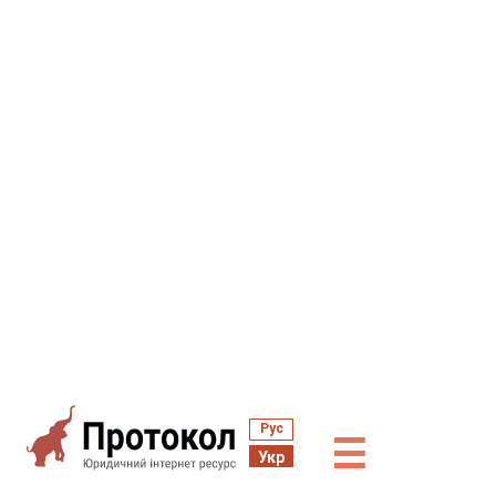
Рус
☰
Укр