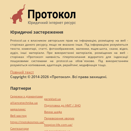
Юридичні застереження
Protocol.ua є власником авторських прав на інформацію, розміщену на веб -
сторінках даного ресурсу, якщо не вказано інше. Під інформацією розуміються
тексти, коментарі, статті, фотозображення, малюнки, ящик-шота, скани, відео,
аудіо, інші матеріали. При використанні матеріалів, розміщених на веб -
сторінках «Протокол» наявність гіперпосилання відкритого для індексації
пошуковими системами на protocol.ua обов`язкове. Під використанням
розуміється копіювання, адаптація, рерайтинг, модифікація тощо.
Повний текст
Copyright © 2014-2026 «Протокол». Всі права захищені.
Партнери
Сережки з діамантами
pereklad.ua
alliancetechnika.ua
Підготовка до НМТ / ЗНО
миралинкс
Винна шафа
Веб мастер
Перевезення хворих
https://motokosmos.ua/
hospice-life.com.ua/
Синтезатори
mk-translations.ua