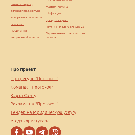
perevod.agency
maltina.com.ua
agrotechnika.com.ua
Шафи купе
europeservice.com.ua
Брендові сумки
текст юа
Натяжні стелі Nova Stelya
Посилання
Перевезення хворих за
kievperevod.com.ua
кордон
Про проект
Про ресурс "Протокол"
Команда "Протокол"
Карта Сайту
Реклама на "Протокол"
Тендер на юридическую услугу
Угода користувача