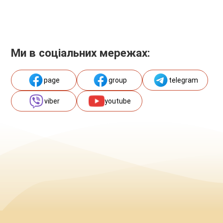
Ми в соціальних мережах:
page
group
telegram
viber
youtube