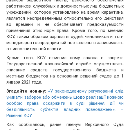
размера заработной платы, денежного обеспечения
работников, служебных и должностных лиц бюджетных
учреждений, которое установлено на время карантина,
является неопределенным относительно его действия
во времени и не обеспечивает предсказуемости
применения этих норм права. Кроме того, по мнению
КСУ, таким образом зарплаты судей, чиновников и топ-
менеджеров госпредприятий поставлены в зависимость
от исполнительной власти.
Кроме того, КСУ отменил ному закона о запрете
Государственной казначейской службе осуществлять
списание средств государственного бюджета и
местных бюджетов на основании решений судов до 1
января 2021 года.
Згадайте новину:
«У законодавчому регулюванні слід
уникати заборон або обмежень щодо реалізації кожною
особою права оскаржити в суді рішення, дії чи
бездіяльність суб’єктів владних повноважень», –
Рішення КСУ
Как сообщалось, ранее пленум Верховного Суда