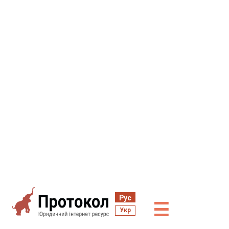
Рус
☰
Укр