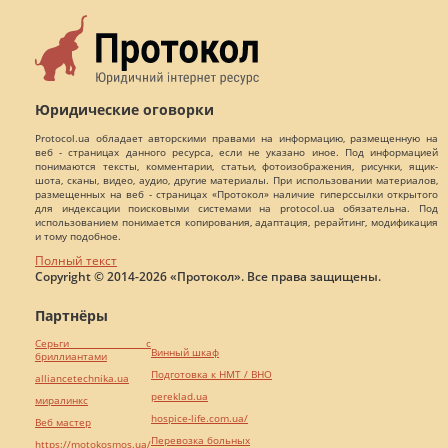
Юридические оговорки
Protocol.ua обладает авторскими правами на информацию, размещенную на
веб - страницах данного ресурса, если не указано иное. Под информацией
понимаются тексты, комментарии, статьи, фотоизображения, рисунки, ящик-
шота, сканы, видео, аудио, другие материалы. При использовании материалов,
размещенных на веб - страницах «Протокол» наличие гиперссылки открытого
для индексации поисковыми системами на protocol.ua обязательна. Под
использованием понимается копирования, адаптация, рерайтинг, модификация
и тому подобное.
Полный текст
Copyright © 2014-2026 «Протокол». Все права защищены.
Партнёры
Серьги с
Винный шкаф
бриллиантами
Подготовка к НМТ / ВНО
alliancetechnika.ua
pereklad.ua
миралинкс
hospice-life.com.ua/
Веб мастер
Перевозка больных
https://motokosmos.ua/