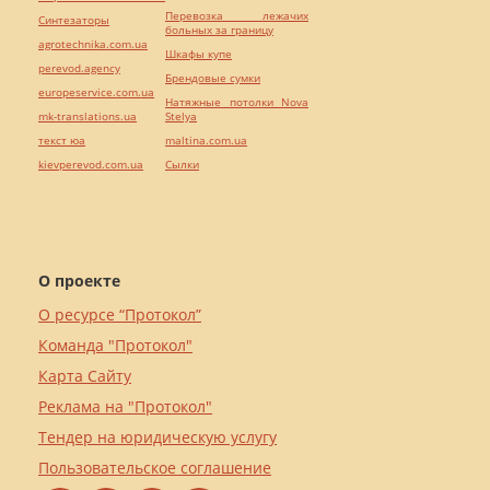
Перевозка лежачих
Синтезаторы
больных за границу
agrotechnika.com.ua
Шкафы купе
perevod.agency
Брендовые сумки
europeservice.com.ua
Натяжные потолки Nova
mk-translations.ua
Stelya
текст юа
maltina.com.ua
kievperevod.com.ua
Cылки
О проекте
О ресурсе “Протокол”
Команда "Протокол"
Карта Сайту
Реклама на "Протокол"
Тендер на юридическую услугу
Пользовательское соглашение