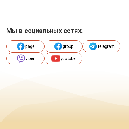
Мы в социальных сетях:
page
group
telegram
viber
youtube