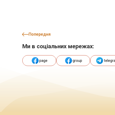
Попередня
Ми в соціальних мережах:
page
group
telegr