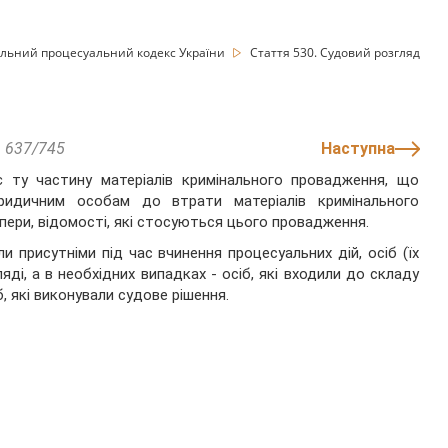
льний процесуальний кодекс України
Стаття 530. Судовий розгляд
637/745
Наступна
є ту частину матеріалів кримінального провадження, що
ридичним особам до втрати матеріалів кримінального
папери, відомості, які стосуються цього провадження.
ли присутніми під час вчинення процесуальних дій, осіб (їх
яді, а в необхідних випадках - осіб, які входили до складу
, які виконували судове рішення.