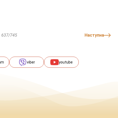
637/745
Наступна
am
viber
youtube