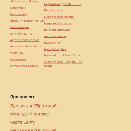
alliancetechnika.ua
Підготовка до НМТ / ЗНО
миралинкс
Винна шафа
Веб мастер
Перевезення хворих
https://motokosmos.ua/
hospice-life.com.ua/
Синтезатори
mk-translations.ua
perevod.agency
maltina.com.ua
agrotechnika.com.ua
Шафи купе
europeservice.com.ua
Брендові сумки
текст юа
Натяжні стелі Nova Stelya
Посилання
Перевезення хворих за
kievperevod.com.ua
кордон
Про проект
Про ресурс "Протокол"
Команда "Протокол"
Карта Сайту
Реклама на "Протокол"