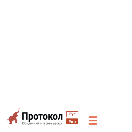
Рус
☰
Укр