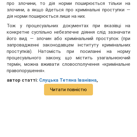
про злочини, то дія норми поширюється тільки на
злочини, а якщо йдеться про кримінальні проступки —
дія норми поширюється лише на них.
Тож у процесуальних документах при вказівці на
конкретне суспільно небезпечне діяння слід зазначати
його вид — злочин або кримінальний проступок (при
запровадженні законодавцем інституту кримінальних
проступків). Натомість при посиланні на норму
процесуального закону, що містить узагальнюючий
термін, можна вживати словосполучення «кримінальне
правопорушення».
автор статті:
Слуцька Тетяна Іванівна
,
Читати повністю