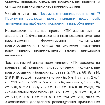
окремих випадках спеціальні процесуальні правила з
огляду на вид суспільно небезпечного діяння.
Читайте статтю:
Презумпція невинуватості в дії ?!
Практична реалізація цього принципу щодо осіб,
звільнених від відбування покарання з випробуванням
Незважаючи на те, що проект КПК зазнав змін та
згадана ст. 2 була викладена в іншій редакції, змістове
навантаження формулювання «кримінальне
правопорушення», з огляду на системне тлумачення
норм чинного процесуального закону, залишилося
незмінним.
Так, системний аналіз норм чинного КПК, зокрема на
предмет: а) вживання словосполучення «кримінальне
правопорушення» (наприклад, статті 2, 19, 32, 60, 88, 214,
218 КПК тощо), термінів «злочин» (п. 6 ч. 1 ст. 3, п. 2 ч. 1
ст. 219, ч. 3 ст. 233, п. 5 ч. 2 ст. 242, частини 2, 3 ст. 246,
ст. 248, ч. 2 ст. 294, ч. 2 ст. 368, ст. 384 КПК тощо) та
«кримінальний проступок» (п. 4 ч. 1 ст. 3, ч. 3 ст. 38, ч. 2
ст. 217, п. 1 ч. 1 ст. 219, ч. 1 ст. 294, ст. 298, глава 25
«Особливості досудового розслідування кримінальних