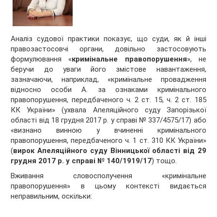
Аналіз судової практики показує, що суди, як й інші
правозастосовчі органи, довільно застосовують
формулювання «
кримінальне правопорушення
», не
беручи до уваги його змістове навантаження,
зазначаючи, наприклад, «кримінальне провадження
відносно особи А. за ознаками кримінального
правопорушення, передбаченого ч. 2 ст. 15, ч. 2 ст. 185
КК України» (ухвала Апеляційного суду Запорізької
області від 18 грудня 2017 р. у справі № 337/4575/17) або
«визнано винною у вчиненні кримінального
правопорушення, передбаченого ч. 1 ст. 310 КК України»
(
вирок Апеляційного суду Вінницької області від 29
грудня 2017 р. у справі № 140/1919/17
) тощо.
Вживання словосполучення «кримінальне
правопорушення» в цьому контексті видається
неправильним, оскільки: