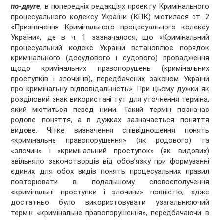
по-друге
, в попередніх редакціях проекту Кримінального
процесуального кодексу України (КПК) містилася ст. 2
«Призначення Кримінального процесуального кодексу
України», де в ч. 1 зазначалося, що «Кримінальний
процесуальний кодекс України встановлює порядок
кримінального (досудового і судового) провадження
щодо кримінальних правопорушень (кримінальних
проступків і злочинів), передбачених законом України
про кримінальну відповідальність». При цьому дужки як
розділовий знак використані тут для уточнення терміна,
який міститься перед ними. Такий термін позначає
родове поняття, а в дужках зазначається поняття
видове. Чітке визначення співвідношення понять
«кримінальне правопорушення» (як родового) та
«злочин» і «кримінальний проступок» (як видових)
звільняло законотворців від обов’язку при формуванні
єдиних для обох видів понять процесуальних правил
повторювати в подальшому словосполучення
«кримінальні проступки і злочини» повністю, адже
достатньо було використовувати узагальнюючий
термін «кримінальне правопорушення», передбачаючи в