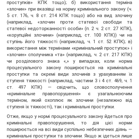
проступків» КПК тощо); б) використання терміна
«злочин» при вказівці на норму кримінального закону (ч.
5 ст. 176, ч. 8 ст. 214 КПК тощо) або на вид злочину
(наприклад, «злочин проти статевої свободи та
статевої недоторканності особи» (п. 2 ч. 2 ст. 27 КПК),
«корупційні злочини» (наприклад, ст. 100 КПК)) чи на
ступінь його тяжкості (наприклад, ч. 1 ст. 52 КПК); в)
використання між термінами «кримінальний проступок» і
«злочин» сполучника «та» (наприклад, ч. 2 ст. 217 КПК)
чи розділового знака «,» у випадках, коли норма
процесуального закону поширюється на кримінальні
проступки та окремі види злочинів з урахуванням їх
ступеня тяжкості (наприклад, частини 3 і 4 ст. 469, ч. 1
ст. 497 КПК) — свідчить, що словосполучення
«кримінальне правопорушення» є узагальнюючим
терміном, який охоплює як злочини (незалежно від
ступеня їх тяжкості), так і кримінальні проступки.
Отже, якщо у нормі процесуального закону йдеться про
кримінальні правопорушення, то дія цієї норми
поширюється на всі види суспільно небезпечних діянь —
кримінальні проступки та злочини. Якщо ж ідеться лише