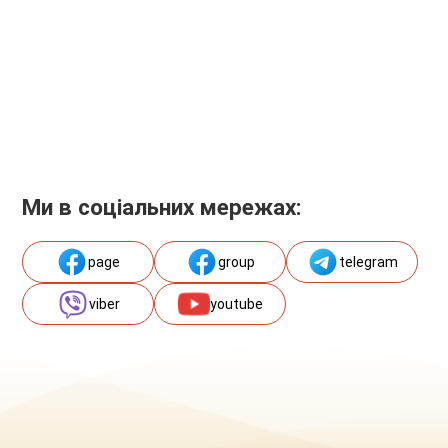
Ми в соціальних мережах:
page
group
telegram
viber
youtube