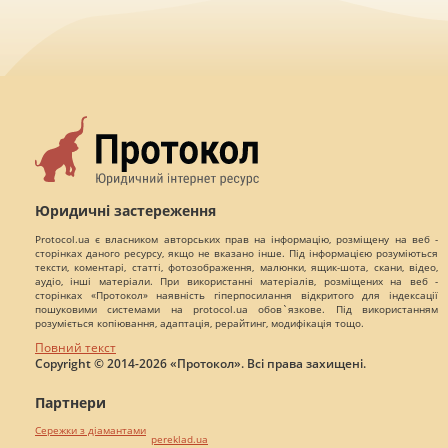
Юридичні застереження
Protocol.ua є власником авторських прав на інформацію, розміщену на веб -
сторінках даного ресурсу, якщо не вказано інше. Під інформацією розуміються
тексти, коментарі, статті, фотозображення, малюнки, ящик-шота, скани, відео,
аудіо, інші матеріали. При використанні матеріалів, розміщених на веб -
сторінках «Протокол» наявність гіперпосилання відкритого для індексації
пошуковими системами на protocol.ua обов`язкове. Під використанням
розуміється копіювання, адаптація, рерайтинг, модифікація тощо.
Повний текст
Copyright © 2014-2026 «Протокол». Всі права захищені.
Партнери
Сережки з діамантами
pereklad.ua