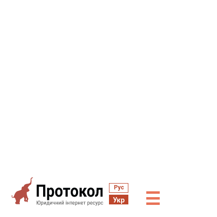
Рус
☰
Укр