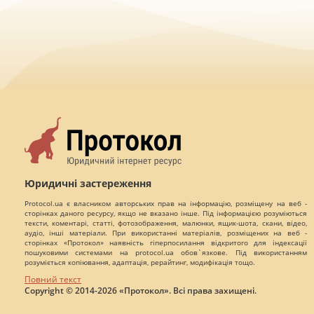
Юридичні застереження
Protocol.ua є власником авторських прав на інформацію, розміщену на веб -
сторінках даного ресурсу, якщо не вказано інше. Під інформацією розуміються
тексти, коментарі, статті, фотозображення, малюнки, ящик-шота, скани, відео,
аудіо, інші матеріали. При використанні матеріалів, розміщених на веб -
сторінках «Протокол» наявність гіперпосилання відкритого для індексації
пошуковими системами на protocol.ua обов`язкове. Під використанням
розуміється копіювання, адаптація, рерайтинг, модифікація тощо.
Повний текст
Copyright © 2014-2026 «Протокол». Всі права захищені.