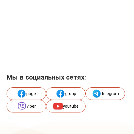
Мы в социальных сетях:
page
group
telegram
viber
youtube