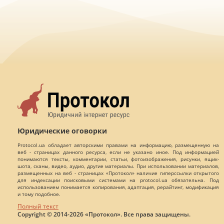
Юридические оговорки
Protocol.ua обладает авторскими правами на информацию, размещенную на
веб - страницах данного ресурса, если не указано иное. Под информацией
понимаются тексты, комментарии, статьи, фотоизображения, рисунки, ящик-
шота, сканы, видео, аудио, другие материалы. При использовании материалов,
размещенных на веб - страницах «Протокол» наличие гиперссылки открытого
для индексации поисковыми системами на protocol.ua обязательна. Под
использованием понимается копирования, адаптация, рерайтинг, модификация
и тому подобное.
Полный текст
Copyright © 2014-2026 «Протокол». Все права защищены.