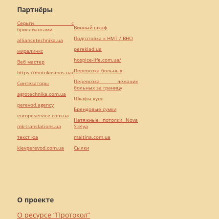
Партнёры
Серьги с
Винный шкаф
бриллиантами
Подготовка к НМТ / ВНО
alliancetechnika.ua
pereklad.ua
миралинкс
hospice-life.com.ua/
Веб мастер
Перевозка больных
https://motokosmos.ua/
Перевозка лежачих
Синтезаторы
больных за границу
agrotechnika.com.ua
Шкафы купе
perevod.agency
Брендовые сумки
europeservice.com.ua
Натяжные потолки Nova
mk-translations.ua
Stelya
текст юа
maltina.com.ua
kievperevod.com.ua
Cылки
О проекте
О ресурсе “Протокол”