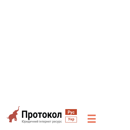
Рус
☰
Укр