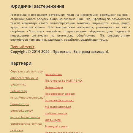
Юридичні застереження
Protocol.ua є власником авторських прав на інформацію, розміщену на веб -
сторінках даного ресурсу, якщо не вказано інше. Під інформацією розуміються
тексти, коментарі, статті, фотозображення, малюнки, ящик-шота, скани, відео,
аудіо, інші матеріали. При використанні матеріалів, розміщених на веб -
сторінках «Протокол» наявність гіперпосилання відкритого для індексації
пошуковими системами на protocol.ua обов`язкове. Під використанням
розуміється копіювання, адаптація, рерайтинг, модифікація тощо.
Повний текст
Copyright © 2014-2026 «Протокол». Всі права захищені.
Партнери
Сережки з діамантами
pereklad.ua
alliancetechnika.ua
Підготовка до НМТ / ЗНО
миралинкс
Винна шафа
Веб мастер
Перевезення хворих
https://motokosmos.ua/
hospice-life.com.ua/
Синтезатори
mk-translations.ua
perevod.agency
maltina.com.ua
agrotechnika.com.ua
Шафи купе
europeservice.com.ua
Брендові сумки
текст юа
Натяжні стелі Nova Stelya