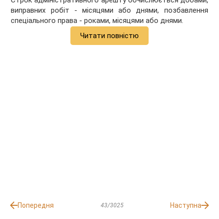
Строк адміністративного арешту обчислюється добами,
виправних робіт - місяцями або днями, позбавлення
спеціального права - роками, місяцями або днями.
Читати повністю
Попередня
Наступна
43/3025