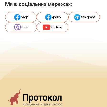
Ми в соціальних мережах:
page
group
telegram
viber
youtube