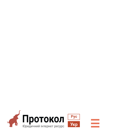
Рус
☰
Укр