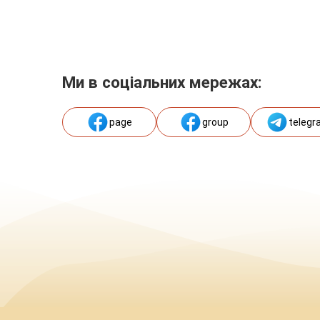
Ми в соціальних мережах:
page
group
telegr