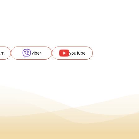
am
viber
youtube