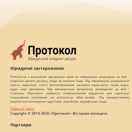
Юридичні застереження
Protocol.ua є власником авторських прав на інформацію, розміщену на веб -
сторінках даного ресурсу, якщо не вказано інше. Під інформацією розуміються
тексти, коментарі, статті, фотозображення, малюнки, ящик-шота, скани, відео,
аудіо, інші матеріали. При використанні матеріалів, розміщених на веб -
сторінках «Протокол» наявність гіперпосилання відкритого для індексації
пошуковими системами на protocol.ua обов`язкове. Під використанням
розуміється копіювання, адаптація, рерайтинг, модифікація тощо.
Повний текст
Copyright © 2014-2026 «Протокол». Всі права захищені.
Партнери