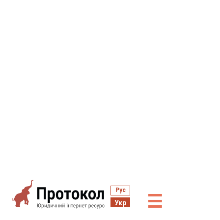
Рус
☰
Укр