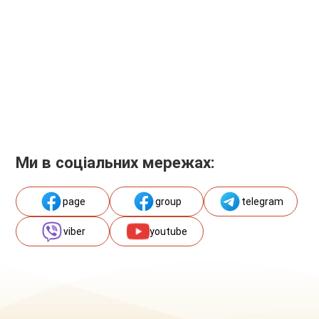
Ми в соціальних мережах:
page
group
telegram
viber
youtube