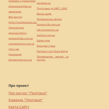
Сережки з діамантами
pereklad.ua
alliancetechnika.ua
Підготовка до НМТ / ЗНО
миралинкс
Винна шафа
Веб мастер
Перевезення хворих
https://motokosmos.ua/
hospice-life.com.ua/
Синтезатори
mk-translations.ua
perevod.agency
maltina.com.ua
agrotechnika.com.ua
Шафи купе
europeservice.com.ua
Брендові сумки
текст юа
Натяжні стелі Nova Stelya
Посилання
Перевезення хворих за
kievperevod.com.ua
кордон
Про проект
Про ресурс "Протокол"
Команда "Протокол"
Карта Сайту