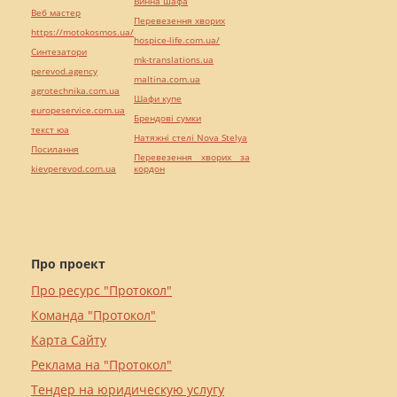
Винна шафа
Веб мастер
Перевезення хворих
https://motokosmos.ua/
hospice-life.com.ua/
Синтезатори
mk-translations.ua
perevod.agency
maltina.com.ua
agrotechnika.com.ua
Шафи купе
europeservice.com.ua
Брендові сумки
текст юа
Натяжні стелі Nova Stelya
Посилання
Перевезення хворих за
kievperevod.com.ua
кордон
Про проект
Про ресурс "Протокол"
Команда "Протокол"
Карта Сайту
Реклама на "Протокол"
Тендер на юридическую услугу