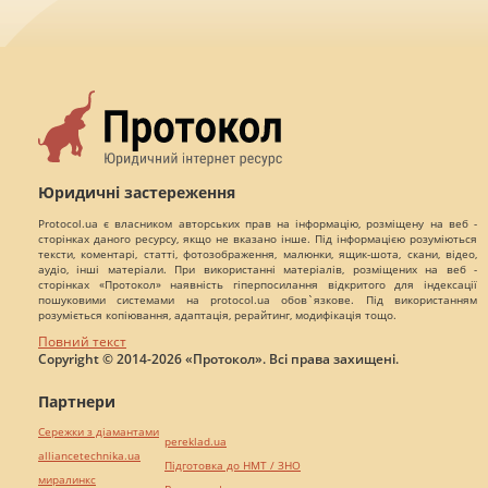
Юридичні застереження
Protocol.ua є власником авторських прав на інформацію, розміщену на веб -
сторінках даного ресурсу, якщо не вказано інше. Під інформацією розуміються
тексти, коментарі, статті, фотозображення, малюнки, ящик-шота, скани, відео,
аудіо, інші матеріали. При використанні матеріалів, розміщених на веб -
сторінках «Протокол» наявність гіперпосилання відкритого для індексації
пошуковими системами на protocol.ua обов`язкове. Під використанням
розуміється копіювання, адаптація, рерайтинг, модифікація тощо.
Повний текст
Copyright © 2014-2026 «Протокол». Всі права захищені.
Партнери
Сережки з діамантами
pereklad.ua
alliancetechnika.ua
Підготовка до НМТ / ЗНО
миралинкс