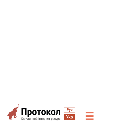
Рус
☰
Укр