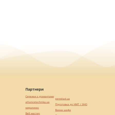
Партнери
Сережки з діамантами
pereklad.ua
alliancetechnika.ua
Підготовка до НМТ / ЗНО
миралинкс
Винна шафа
Веб мастер