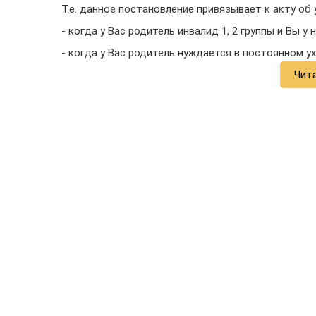
Т.е. данное постановление привязывает к акту об
- когда у Вас родитель инвалид 1, 2 группы и Вы у 
- когда у Вас родитель нуждается в постоянном ухо
Чит