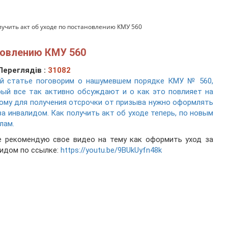
лучить акт об уходе по постановлению КМУ 560
новлению КМУ 560
Переглядів :
31082
ой статье поговорим о нашумевшем порядке КМУ № 560,
ый все так активно обсуждают и о как это повлияет на
кому для получения отсрочки от призыва нужно оформлять
за инвалидом. Как получить акт об уходе теперь, по новым
лам.
е рекомендую свое видео на тему как оформить уход за
идом по ссылке:
https://youtu.be/9BUkUyfn48k