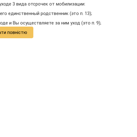
 уходе 3 вида отсрочек от мобилизации:
него единственный родственник (это п. 13);
де и Вы осуществляете за ним уход (это п. 9);
ати повністю