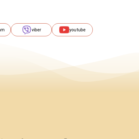
am
viber
youtube