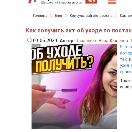
☰
Укр
Головна
Блог
Консультації від юристів
Как по
Как получить акт об уходе по поста
03.06.2024
Автор:
Тарасенко Вера Юрьевна
В эт
котор
тех, 
уход 
прави
Такж
инвал